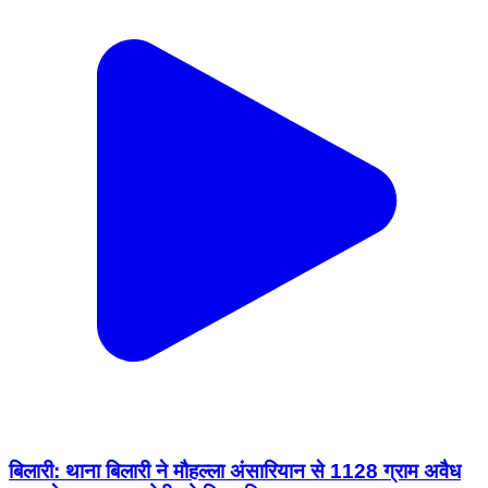
बिलारी: थाना बिलारी ने मौहल्ला अंसारियान से 1128 ग्राम अवैध