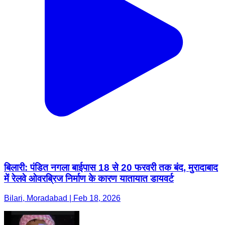
बिलारी: पंडित नगला बाईपास 18 से 20 फरवरी तक बंद, मुरादाबाद
में रेलवे ओवरब्रिज निर्माण के कारण यातायात डायवर्ट
Bilari, Moradabad | Feb 18, 2026