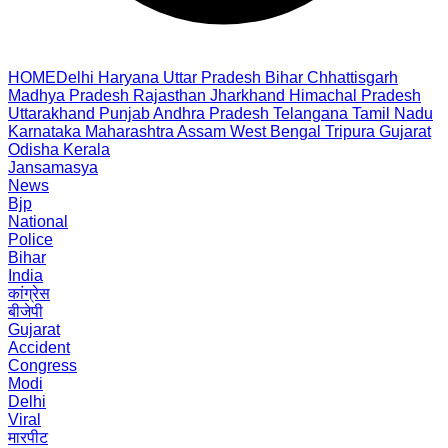
HOME
Delhi
Haryana
Uttar Pradesh
Bihar
Chhattisgarh
Madhya Pradesh
Rajasthan
Jharkhand
Himachal Pradesh
Uttarakhand
Punjab
Andhra Pradesh
Telangana
Tamil Nadu
Karnataka
Maharashtra
Assam
West Bengal
Tripura
Gujarat
Odisha
Kerala
Jansamasya
News
Bjp
National
Police
Bihar
India
कांग्रेस
बीजेपी
Gujarat
Accident
Congress
Modi
Delhi
Viral
मारपीट