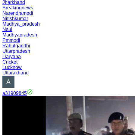
Jharkhand
Breakingnews
Narendramodi
Nitishkumar
Madhya_pradesh
Nsui
Madhyapradesh
Pmmodi
Rahulgandhi
Uttarpradesh
Haryana
Cricket
Lucknow
Uttarakhand
a31909845