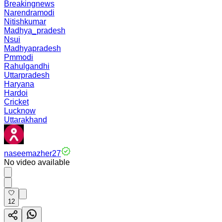
Breakingnews
Narendramodi
Nitishkumar
Madhya_pradesh
Nsui
Madhyapradesh
Pmmodi
Rahulgandhi
Uttarpradesh
Haryana
Hardoi
Cricket
Lucknow
Uttarakhand
naseemazher27
No video available
12