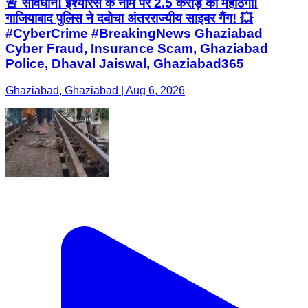
🚨 सावधान! इंश्योरेंस के नाम पर 2.5 करोड़ की महाठगी!
गाजियाबाद पुलिस ने दबोचा अंतरराज्यीय साइबर गैंग! 💥
#CyberCrime #BreakingNews Ghaziabad
Cyber Fraud, Insurance Scam, Ghaziabad
Police, Dhaval Jaiswal, Ghaziabad365
Ghaziabad, Ghaziabad | Aug 6, 2026