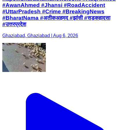
#AwanAhmed #Jhansi #RoadAccident
#UttarPradesh #Crime #BreakingNews
#BharatNama #अतीकअहमद #झांसी #सड़कहादसा
#उत्तरप्रदेश
Ghaziabad, Ghaziabad | Aug 6, 2026