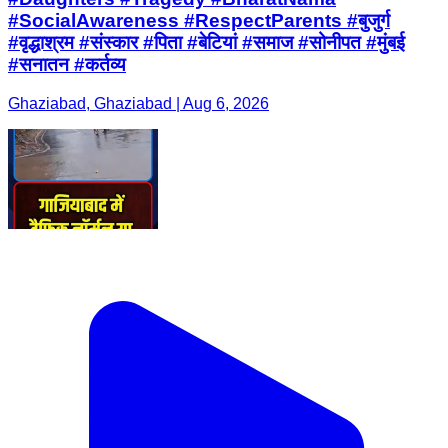
#SocialAwareness #RespectParents #बुजुर्ग
#वृद्धाश्रम #संस्कार #पिता #बेटियां #समाज #सोनीपत #मुंबई
#सनातन #कर्तव्य
Ghaziabad, Ghaziabad | Aug 6, 2026