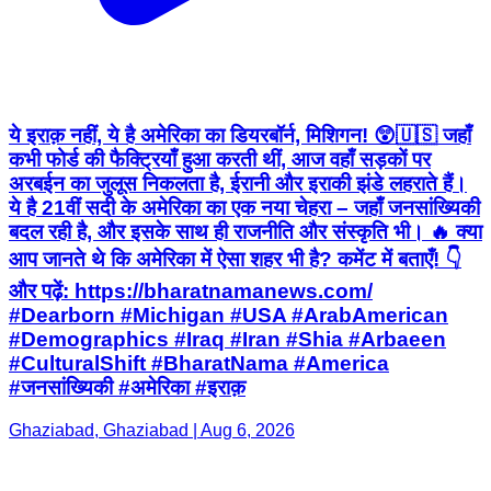
ये इराक़ नहीं, ये है अमेरिका का डियरबॉर्न, मिशिगन! 😲🇺🇸 जहाँ
कभी फोर्ड की फैक्ट्रियाँ हुआ करती थीं, आज वहाँ सड़कों पर
अरबईन का जुलूस निकलता है, ईरानी और इराकी झंडे लहराते हैं।
ये है 21वीं सदी के अमेरिका का एक नया चेहरा – जहाँ जनसांख्यिकी
बदल रही है, और इसके साथ ही राजनीति और संस्कृति भी। 🔥 क्या
आप जानते थे कि अमेरिका में ऐसा शहर भी है? कमेंट में बताएँ! 👇
और पढ़ें: https://bharatnamanews.com/
#Dearborn #Michigan #USA #ArabAmerican
#Demographics #Iraq #Iran #Shia #Arbaeen
#CulturalShift #BharatNama #America
#जनसांख्यिकी #अमेरिका #इराक़
Ghaziabad, Ghaziabad | Aug 6, 2026