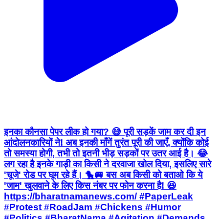
इनका कौनसा पेपर लीक हो गया? 😅 पूरी सड़कें जाम कर दी इन
आंदोलनकारियों ने! अब इनकी माँगें तुरंत पूरी की जाएँ, क्योंकि कोई
तो समस्या होगी, तभी तो इतनी भीड़ सड़कों पर उतर आई है। 😂
लग रहा है इनके गाड़ी का किसी ने दरवाजा खोल दिया, इसलिए सारे
'चूजे' रोड पर घूम रहे हैं। 🐤🚐 बस अब किसी को बताओ कि ये
'जाम' खुलवाने के लिए किस नंबर पर फोन करना है! 😆
https://bharatnamanews.com/ #PaperLeak
#Protest #RoadJam #Chickens #Humor
#Politics #BharatNama #Agitation #Demands