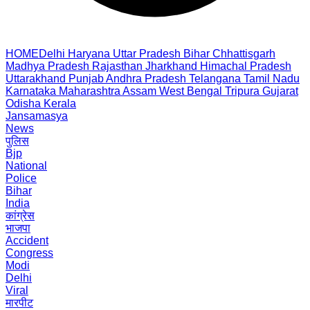
HOME
Delhi
Haryana
Uttar Pradesh
Bihar
Chhattisgarh
Madhya Pradesh
Rajasthan
Jharkhand
Himachal Pradesh
Uttarakhand
Punjab
Andhra Pradesh
Telangana
Tamil Nadu
Karnataka
Maharashtra
Assam
West Bengal
Tripura
Gujarat
Odisha
Kerala
Jansamasya
News
पुलिस
Bjp
National
Police
Bihar
India
कांग्रेस
भाजपा
Accident
Congress
Modi
Delhi
Viral
मारपीट