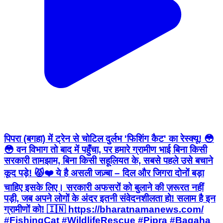
पिपरा (बगहा) में ट्रेन से चोटिल दुर्लभ 'फिशिंग कैट' का रेस्क्यू! 😳
😳 वन विभाग तो बाद में पहुँचा, पर हमारे ग्रामीण भाई बिना किसी
सरकारी तामझाम, बिना किसी सहूलियत के, सबसे पहले उसे बचाने
कूद पड़े! 😾❤️ ये है असली जज़्बा – दिल और जिगरा दोनों बड़ा
चाहिए इसके लिए। सरकारी अफसरों को बुलाने की ज़रूरत नहीं
पड़ी, जब अपने लोगों के अंदर इतनी संवेदनशीलता हो! सलाम है इन
ग्रामीणों को! 🇮🇳 https://bharatnamanews.com/
#FishingCat #WildlifeRescue #Pipra #Bagaha