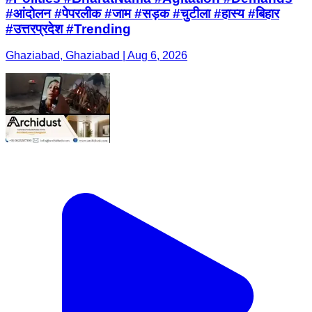
#आंदोलन #पेपरलीक #जाम #सड़क #चुटीला #हास्य #बिहार
#उत्तरप्रदेश #Trending
Ghaziabad, Ghaziabad | Aug 6, 2026