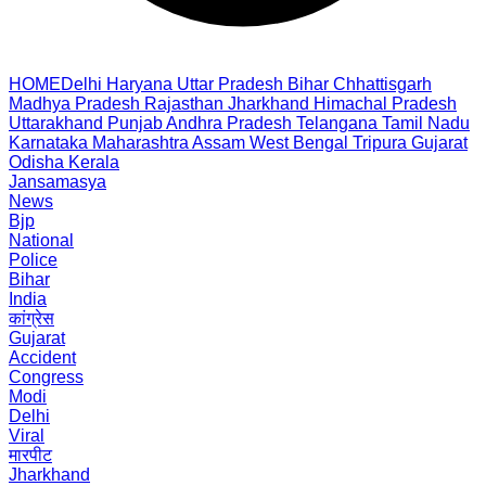
HOME
Delhi
Haryana
Uttar Pradesh
Bihar
Chhattisgarh
Madhya Pradesh
Rajasthan
Jharkhand
Himachal Pradesh
Uttarakhand
Punjab
Andhra Pradesh
Telangana
Tamil Nadu
Karnataka
Maharashtra
Assam
West Bengal
Tripura
Gujarat
Odisha
Kerala
Jansamasya
News
Bjp
National
Police
Bihar
India
कांग्रेस
Gujarat
Accident
Congress
Modi
Delhi
Viral
मारपीट
Jharkhand