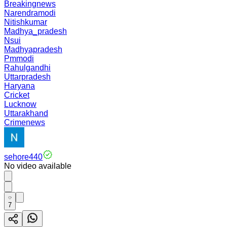
Breakingnews
Narendramodi
Nitishkumar
Madhya_pradesh
Nsui
Madhyapradesh
Pmmodi
Rahulgandhi
Uttarpradesh
Haryana
Cricket
Lucknow
Uttarakhand
Crimenews
sehore440
No video available
7