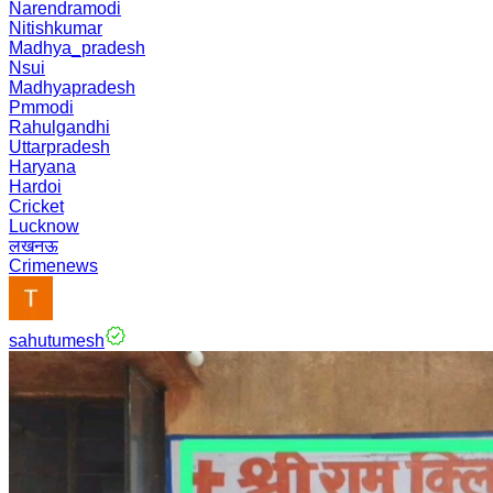
Narendramodi
Nitishkumar
Madhya_pradesh
Nsui
Madhyapradesh
Pmmodi
Rahulgandhi
Uttarpradesh
Haryana
Hardoi
Cricket
Lucknow
लखनऊ
Crimenews
sahutumesh