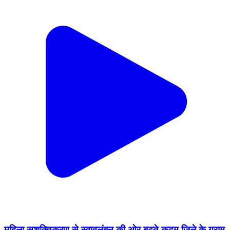
महिला सशक्तिकरण से स्वावलंबन की ओर बढ़ते कदम जिले के ग्राम