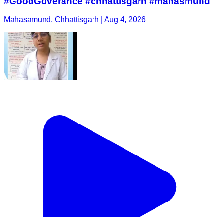
#GoodGoverance #chhattisgarh #mahasmund
Mahasamund, Chhattisgarh | Aug 4, 2026