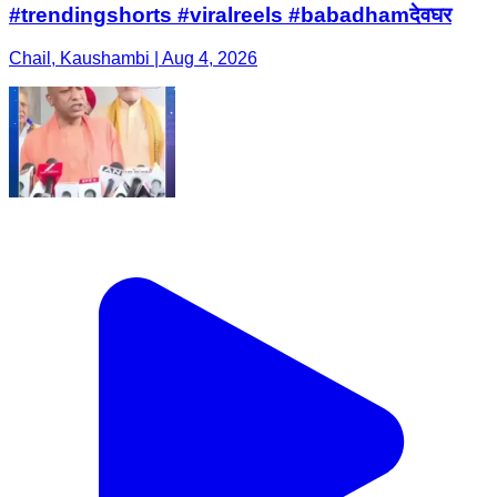
#trendingshorts #viralreels #babadhamदेवघर
Chail, Kaushambi | Aug 4, 2026