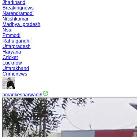
Jharkhand
Breakingnews
Narendramodi
Nitishkumar
Madhya_pradesh
Nsui
Pmmodi
Rahulgandhi
Uttarpradesh
Haryana
Cricket
Lucknow
Uttarakhand
Crimenews
amankesharwani9