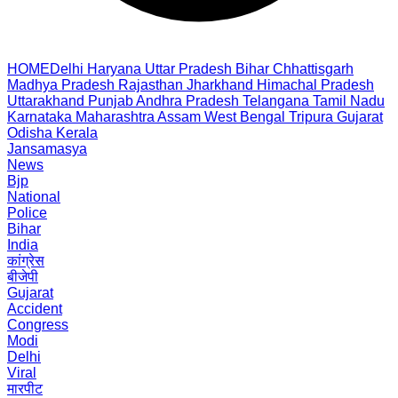
HOME
Delhi
Haryana
Uttar Pradesh
Bihar
Chhattisgarh
Madhya Pradesh
Rajasthan
Jharkhand
Himachal Pradesh
Uttarakhand
Punjab
Andhra Pradesh
Telangana
Tamil Nadu
Karnataka
Maharashtra
Assam
West Bengal
Tripura
Gujarat
Odisha
Kerala
Jansamasya
News
Bjp
National
Police
Bihar
India
कांग्रेस
बीजेपी
Gujarat
Accident
Congress
Modi
Delhi
Viral
मारपीट