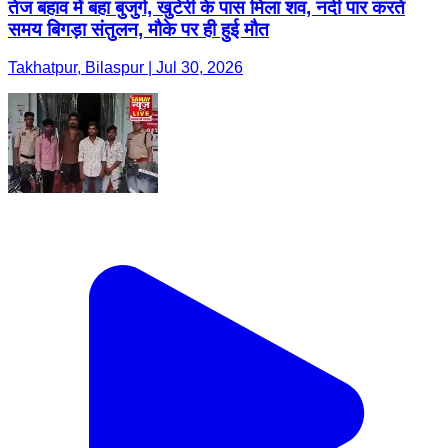
तेज बहाव में बहा बुजुर्ग, खुटेरी के पास मिला शव, नदी पार करते
समय बिगड़ा संतुलन, मौके पर ही हुई मौत
Takhatpur, Bilaspur | Jul 30, 2026