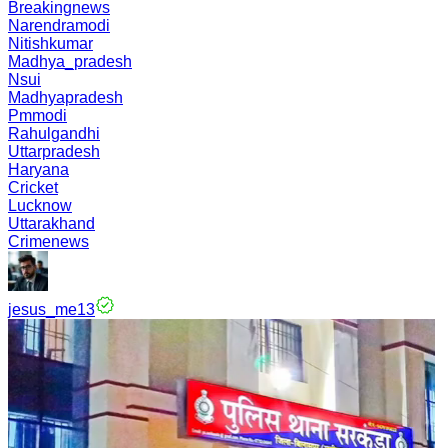
Breakingnews
Narendramodi
Nitishkumar
Madhya_pradesh
Nsui
Madhyapradesh
Pmmodi
Rahulgandhi
Uttarpradesh
Haryana
Cricket
Lucknow
Uttarakhand
Crimenews
jesus_me13