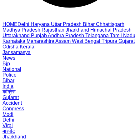
HOME
Delhi
Haryana
Uttar Pradesh
Bihar
Chhattisgarh
Madhya Pradesh
Rajasthan
Jharkhand
Himachal Pradesh
Uttarakhand
Punjab
Andhra Pradesh
Telangana
Tamil Nadu
Karnataka
Maharashtra
Assam
West Bengal
Tripura
Gujarat
Odisha
Kerala
Jansamasya
News
Bjp
National
Police
Bihar
India
कांग्रेस
Gujarat
Accident
Congress
Modi
Delhi
Viral
मारपीट
Jharkhand