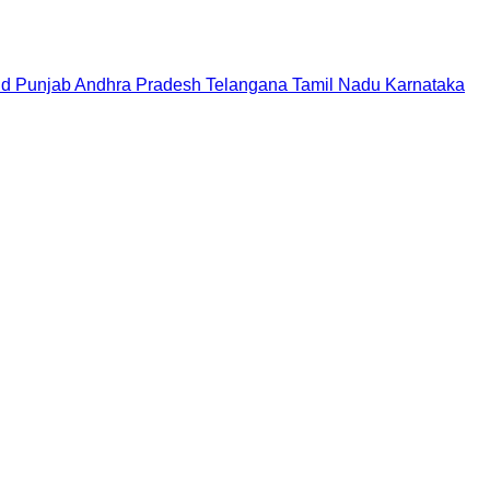
nd
Punjab
Andhra Pradesh
Telangana
Tamil Nadu
Karnataka