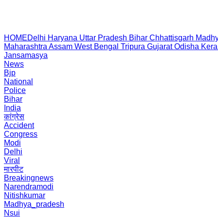
HOME
Delhi
Haryana
Uttar Pradesh
Bihar
Chhattisgarh
Madhy
Maharashtra
Assam
West Bengal
Tripura
Gujarat
Odisha
Kera
Jansamasya
News
Bjp
National
Police
Bihar
India
कांग्रेस
Accident
Congress
Modi
Delhi
Viral
मारपीट
Breakingnews
Narendramodi
Nitishkumar
Madhya_pradesh
Nsui