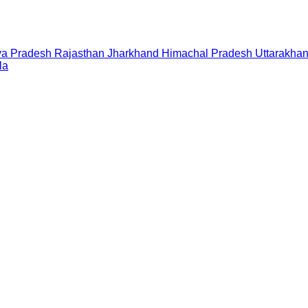
a Pradesh
Rajasthan
Jharkhand
Himachal Pradesh
Uttarakha
la