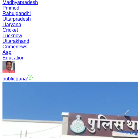
Madhyapradesh
Pmmodi
Rahulgandhi
Uttarpradesh
Haryana
Cricket
Lucknow
Uttarakhand
Crimenews
Aap
Education
publicguna