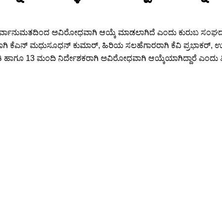
ನು ಸರ್ವಾನುಮತದಿಂದ ಅವಿರೋಧವಾಗಿ ಆಯ್ಕೆ ಮಾಡಲಾಗಿದೆ ಎಂದು ಕುರುಬ ಸಂಘದ ಸದ
ಕ್ಷರಾಗಿ ಕೆಎನ್ ಮಧುಸೂಧನ್ ಕುಮಾರ್, ಹಿರಿಯ ಸಲಹೆಗಾರರಾಗಿ ಕೆವಿ ಪ್ರಭಾಕರ್, ಉ
 ಹಾಗೂ 13 ಮಂದಿ ನಿರ್ದೇಶಕರಾಗಿ ಅವಿರೋಧವಾಗಿ ಆಯ್ಕೆಯಾಗಿದ್ದಾರೆ ಎಂದು ತಿ