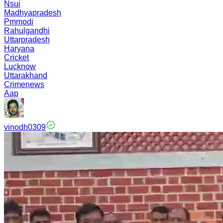
Nsui
Madhyapradesh
Pmmodi
Rahulgandhi
Uttarpradesh
Haryana
Cricket
Lucknow
Uttarakhand
Crimenews
Aap
vinodh0309