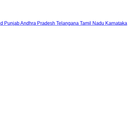
nd
Punjab
Andhra Pradesh
Telangana
Tamil Nadu
Karnataka