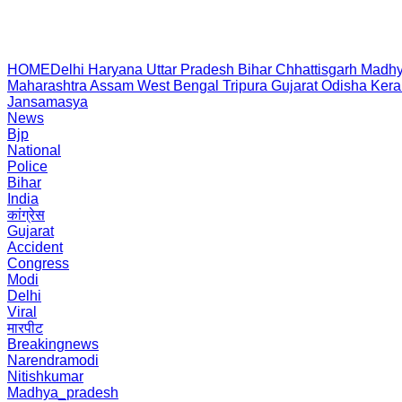
HOME
Delhi
Haryana
Uttar Pradesh
Bihar
Chhattisgarh
Madhy
Maharashtra
Assam
West Bengal
Tripura
Gujarat
Odisha
Kera
Jansamasya
News
Bjp
National
Police
Bihar
India
कांग्रेस
Gujarat
Accident
Congress
Modi
Delhi
Viral
मारपीट
Breakingnews
Narendramodi
Nitishkumar
Madhya_pradesh