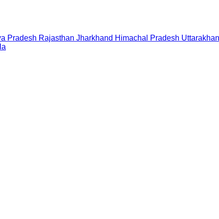
a Pradesh
Rajasthan
Jharkhand
Himachal Pradesh
Uttarakha
la