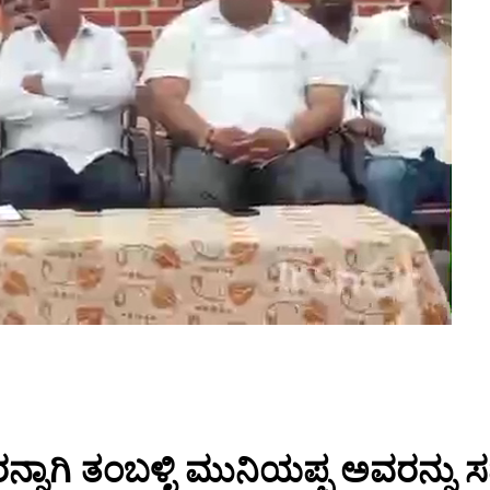
ಷರನ್ನಾಗಿ ತಂಬಳ್ಳಿ ಮುನಿಯಪ್ಪ ಅವರನ್