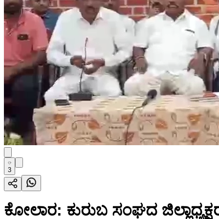
3
ಕೋಲಾರ: ಕುರುಬ ಸಂಘದ ಜಿಲ್ಲಾಧ್ಯಕ್