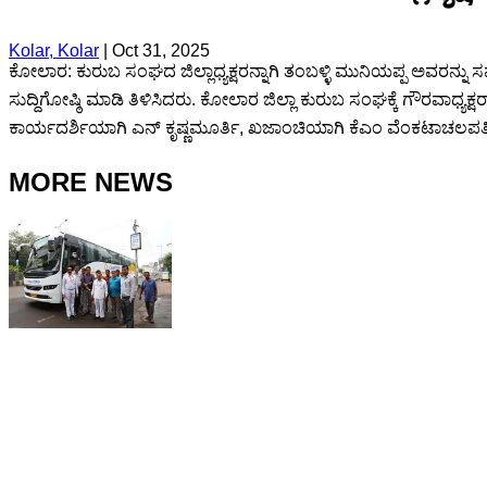
Kolar, Kolar
|
Oct 31, 2025
ಕೋಲಾರ: ಕುರುಬ ಸಂಘದ ಜಿಲ್ಲಾಧ್ಯಕ್ಷರನ್ನಾಗಿ ತಂಬಳ್ಳಿ ಮುನಿಯಪ್ಪ ಅವರನ್
ಸುದ್ದಿಗೋಷ್ಠಿ ಮಾಡಿ ತಿಳಿಸಿದರು. ಕೋಲಾರ ಜಿಲ್ಲಾ ಕುರುಬ ಸಂಘಕ್ಕೆ ಗೌರವಾಧ್ಯ
ಕಾರ್ಯದರ್ಶಿಯಾಗಿ ಎನ್ ಕೃಷ್ಣಮೂರ್ತಿ, ಖಜಾಂಚಿಯಾಗಿ ಕೆಎಂ ವೆಂಕಟಾಚಲಪತಿ
MORE NEWS