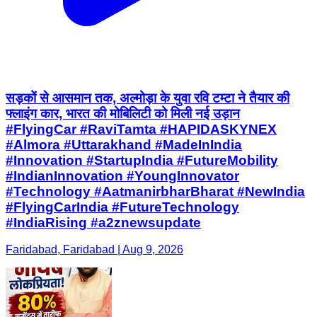
सड़कों से आसमान तक, अल्मोड़ा के युवा रवि टम्टा ने तैयार की
फ्लाइंग कार, भारत की मोबिलिटी को मिली नई उड़ान
#FlyingCar #RaviTamta #HAPIDASKYNEX
#Almora #Uttarakhand #MadeInIndia
#Innovation #StartupIndia #FutureMobility
#IndianInnovation #YoungInnovator
#Technology #AatmanirbharBharat #NewIndia
#FlyingCarIndia #FutureTechnology
#IndiaRising #a2znewsupdate
Faridabad, Faridabad | Aug 9, 2026