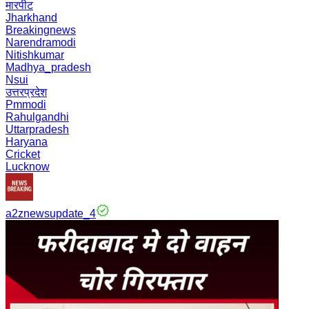
मारपीट
Jharkhand
Breakingnews
Narendramodi
Nitishkumar
Madhya_pradesh
Nsui
उत्तरप्रदेश
Pmmodi
Rahulgandhi
Uttarpradesh
Haryana
Cricket
Lucknow
a2znewsupdate_4