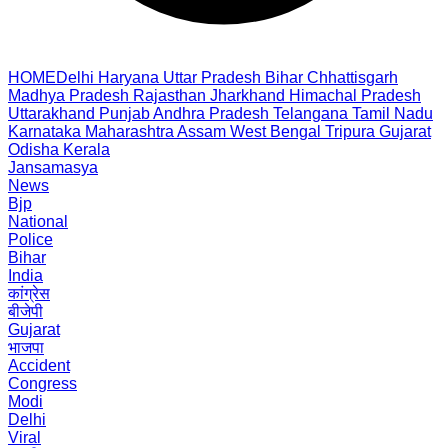
HOME
Delhi
Haryana
Uttar Pradesh
Bihar
Chhattisgarh
Madhya Pradesh
Rajasthan
Jharkhand
Himachal Pradesh
Uttarakhand
Punjab
Andhra Pradesh
Telangana
Tamil Nadu
Karnataka
Maharashtra
Assam
West Bengal
Tripura
Gujarat
Odisha
Kerala
Jansamasya
News
Bjp
National
Police
Bihar
India
कांग्रेस
बीजेपी
Gujarat
भाजपा
Accident
Congress
Modi
Delhi
Viral