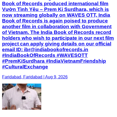
Book of Records produced international film
Vườn Tình Yêu – Prem Ki Surdhara, which is
now streaming globally on WAVES OTT, India
Book of Records is again poised to produce
another film in collaboration with Government
of Vietnam. The India Book of Records record
holders who wish to participate in our next film
project can apply giving details on our official
email ID: ibr@indiabookofrecords.in
#IndiaBookOfRecords #WAVESOTT
#PremKiSurdhara #IndiaVietnamFriendship
#CulturalExchange
Faridabad, Faridabad | Aug 9, 2026