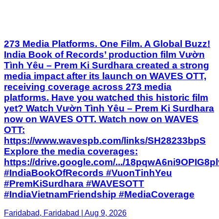
273 Media Platforms. One Film. A Global Buzz!
India Book of Records’ production film Vườn
Tình Yêu – Prem Ki Surdhara created a strong
media impact after its launch on WAVES OTT,
receiving coverage across 273 media
platforms. Have you watched this historic film
yet? Watch Vườn Tình Yêu – Prem Ki Surdhara
now on WAVES OTT. Watch now on WAVES
OTT:
https://www.wavespb.com/links/SH28233bpS
Explore the media coverages:
https://drive.google.com/.../18pqwA6ni9OPIG8plv2
#IndiaBookOfRecords #VuonTinhYeu
#PremKiSurdhara #WAVESOTT
#IndiaVietnamFriendship #MediaCoverage
Faridabad, Faridabad | Aug 9, 2026