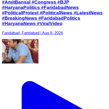
#AmitBansal #Congress #BJP
#HaryanaPolitics #FaridabadNews
#PoliticalProtest #PoliticalNews #LatestNews
#BreakingNews #FaridabadPolitics
#HaryanaNews #ViralVideo
Faridabad, Faridabad | Aug 9, 2026