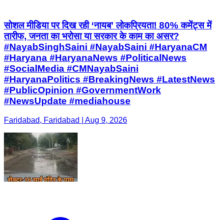
सोशल मीडिया पर दिख रही ‘नायब’ लोकप्रियता! 80% कमेंट्स में
तारीफ, जनता का भरोसा या सरकार के काम का असर?
#NayabSinghSaini #NayabSaini #HaryanaCM
#Haryana #HaryanaNews #PoliticalNews
#SocialMedia #CMNayabSaini
#HaryanaPolitics #BreakingNews #LatestNews
#PublicOpinion #GovernmentWork
#NewsUpdate #mediahouse
Faridabad, Faridabad | Aug 9, 2026