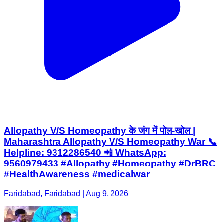
Allopathy V/S Homeopathy के जंग में पोल-खोल |
Maharashtra Allopathy V/S Homeopathy War 📞
Helpline: 9312286540 📲 WhatsApp:
9560979433 #Allopathy #Homeopathy #DrBRC
#HealthAwareness #medicalwar
Faridabad, Faridabad | Aug 9, 2026