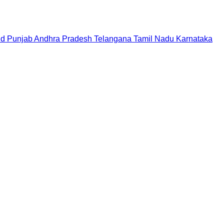
nd
Punjab
Andhra Pradesh
Telangana
Tamil Nadu
Karnataka