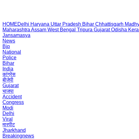
HOME
Delhi
Haryana
Uttar Pradesh
Bihar
Chhattisgarh
Madhy
Maharashtra
Assam
West Bengal
Tripura
Gujarat
Odisha
Kera
Jansamasya
News
Bjp
National
Police
Bihar
India
कांग्रेस
बीजेपी
Gujarat
भाजपा
Accident
Congress
Modi
Delhi
Viral
मारपीट
Jharkhand
Breakingnews