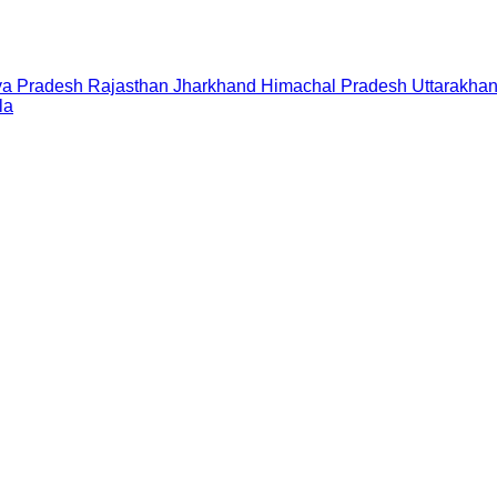
a Pradesh
Rajasthan
Jharkhand
Himachal Pradesh
Uttarakha
la