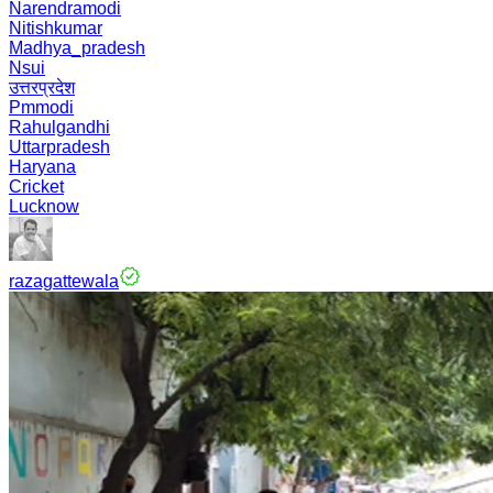
Narendramodi
Nitishkumar
Madhya_pradesh
Nsui
उत्तरप्रदेश
Pmmodi
Rahulgandhi
Uttarpradesh
Haryana
Cricket
Lucknow
razagattewala