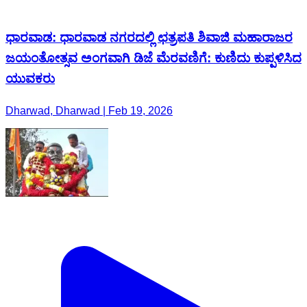
ಧಾರವಾಡ: ಧಾರವಾಡ ನಗರದಲ್ಲಿ ಛತ್ರಪತಿ ಶಿವಾಜಿ ಮಹಾರಾಜರ
ಜಯಂತೋತ್ಸವ ಅಂಗವಾಗಿ ಡಿಜೆ ಮೆರವಣಿಗೆ: ಕುಣಿದು ಕುಪ್ಪಳಿಸಿದ
ಯುವಕರು
Dharwad, Dharwad | Feb 19, 2026