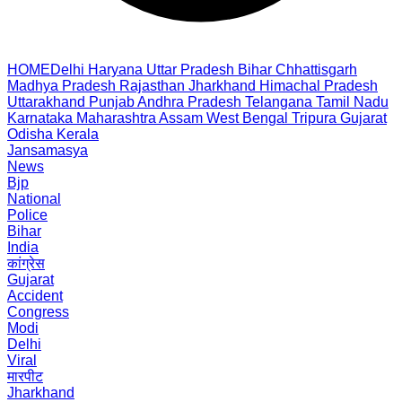
HOME
Delhi
Haryana
Uttar Pradesh
Bihar
Chhattisgarh
Madhya Pradesh
Rajasthan
Jharkhand
Himachal Pradesh
Uttarakhand
Punjab
Andhra Pradesh
Telangana
Tamil Nadu
Karnataka
Maharashtra
Assam
West Bengal
Tripura
Gujarat
Odisha
Kerala
Jansamasya
News
Bjp
National
Police
Bihar
India
कांग्रेस
Gujarat
Accident
Congress
Modi
Delhi
Viral
मारपीट
Jharkhand