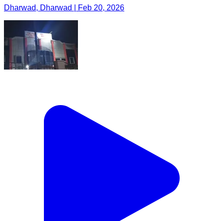
Dharwad, Dharwad | Feb 20, 2026