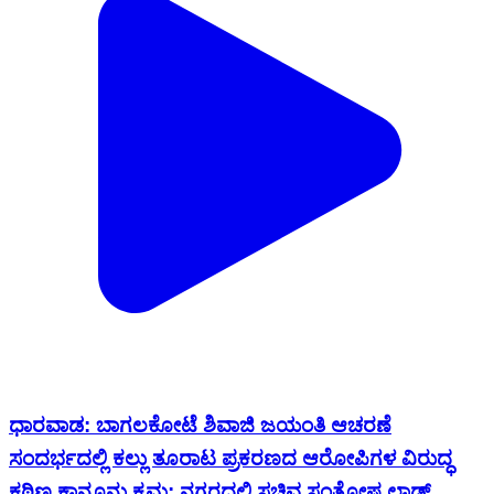
ಧಾರವಾಡ: ಬಾಗಲಕೋಟೆ ಶಿವಾಜಿ ಜಯಂತಿ ಆಚರಣೆ
ಸಂದರ್ಭದಲ್ಲಿ ಕಲ್ಲು ತೂರಾಟ ಪ್ರಕರಣದ ಆರೋಪಿಗಳ ವಿರುದ್ಧ
ಕಠಿಣ ಕಾನೂನು ಕ್ರಮ: ನಗರದಲ್ಲಿ ಸಚಿವ ಸಂತೋಷ ಲಾಡ್