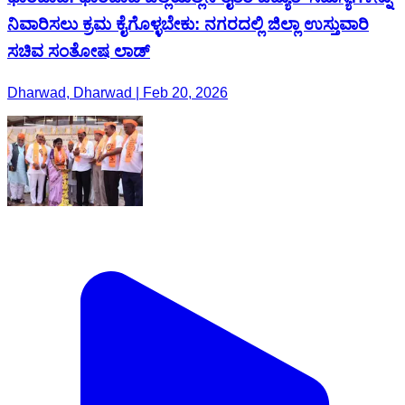
ನಿವಾರಿಸಲು ಕ್ರಮ ಕೈಗೊಳ್ಳಬೇಕು: ನಗರದಲ್ಲಿ ಜಿಲ್ಲಾ ಉಸ್ತುವಾರಿ
ಸಚಿವ ಸಂತೋಷ ಲಾಡ್
Dharwad, Dharwad | Feb 20, 2026