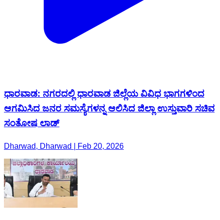
ಧಾರವಾಡ: ನಗರದಲ್ಲಿ ಧಾರವಾಡ ಜಿಲ್ಲೆಯ ವಿವಿಧ ಭಾಗಗಳಿಂದ
ಆಗಮಿಸಿದ ಜನರ ಸಮಸ್ಯೆಗಳನ್ನ ಆಲಿಸಿದ ಜಿಲ್ಲಾ ಉಸ್ತುವಾರಿ ಸಚಿವ
ಸಂತೋಷ ಲಾಡ್
Dharwad, Dharwad | Feb 20, 2026