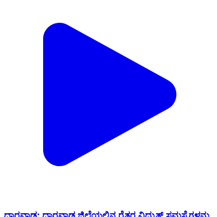
ಧಾರವಾಡ: ಧಾರವಾಡ ಜಿಲ್ಲೆಯಲ್ಲಿನ ರೈತರ ವಿದ್ಯುತ್ ಸಮಸ್ಯೆಗಳನ್ನು