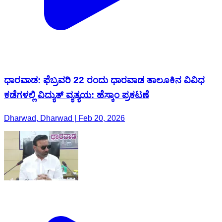
ಧಾರವಾಡ: ಫೆಬ್ರವರಿ 22 ರಂದು ಧಾರವಾಡ ತಾಲೂಕಿನ ವಿವಿಧ
ಕಡೆಗಳಲ್ಲಿ ವಿದ್ಯುತ್ ವ್ಯತ್ಯಯ: ಹೆಸ್ಕಾಂ ಪ್ರಕಟಣೆ
Dharwad, Dharwad | Feb 20, 2026