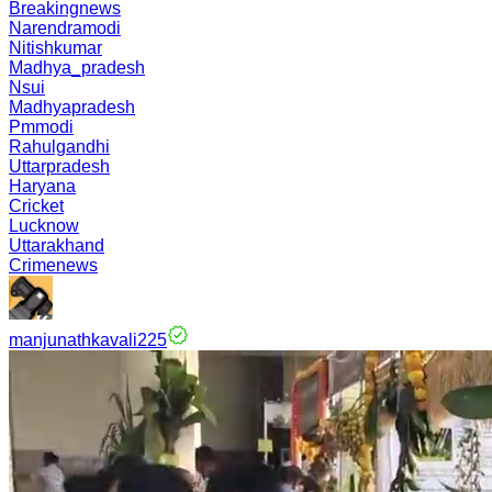
Breakingnews
Narendramodi
Nitishkumar
Madhya_pradesh
Nsui
Madhyapradesh
Pmmodi
Rahulgandhi
Uttarpradesh
Haryana
Cricket
Lucknow
Uttarakhand
Crimenews
manjunathkavali225