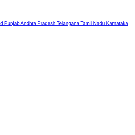
nd
Punjab
Andhra Pradesh
Telangana
Tamil Nadu
Karnataka