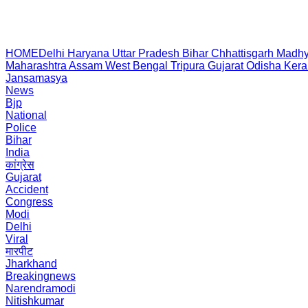
HOME
Delhi
Haryana
Uttar Pradesh
Bihar
Chhattisgarh
Madhy
Maharashtra
Assam
West Bengal
Tripura
Gujarat
Odisha
Kera
Jansamasya
News
Bjp
National
Police
Bihar
India
कांग्रेस
Gujarat
Accident
Congress
Modi
Delhi
Viral
मारपीट
Jharkhand
Breakingnews
Narendramodi
Nitishkumar