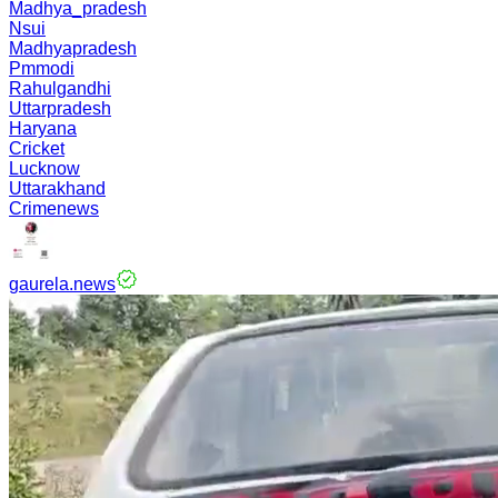
Madhya_pradesh
Nsui
Madhyapradesh
Pmmodi
Rahulgandhi
Uttarpradesh
Haryana
Cricket
Lucknow
Uttarakhand
Crimenews
gaurela.news