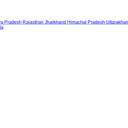
a Pradesh
Rajasthan
Jharkhand
Himachal Pradesh
Uttarakha
la