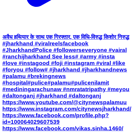
अवैध हथियार के साथ एक गिरफ्तार, एक विधि-विरुद्ध किशोर निरुद्ध
#jharkhand #viralreelsfacebook
#JharkhandPolice #followerseveryone #vairal
#ranchijharkhand See less# #army #insta
#love #instagood #foji #instagram #viral #like
#foryou #follow# #jharkhand #jharkhandnews
#palamu #brekingnews
#hospital#pulice#palamu#pulicenilamit
#mediningarachunaw #nmratatripathy #meyou
#daltonganj #jharkhand #daltonganj
https://www.youtube.com/@citynewspalamuu
https://www.instagram.com/citynewsjharkhand/
https://www.facebook.com/profile.php?
id=100064029607539
https://www.facebook.com/vikas.sinha.1460/