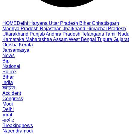
HOME
Delhi
Haryana
Uttar Pradesh
Bihar
Chhattisgarh
Madhya Pradesh
Rajasthan
Jharkhand
Himachal Pradesh
Uttarakhand
Punjab
Andhra Pradesh
Telangana
Tamil Nadu
Karnataka
Maharashtra
Assam
West Bengal
Tripura
Gujarat
Odisha
Kerala
Jansamasya
News
Bjp
National
Police
Bihar
India
कांग्रेस
Accident
Congress
Modi
Delhi
Viral
मारपीट
Breakingnews
Narendramodi