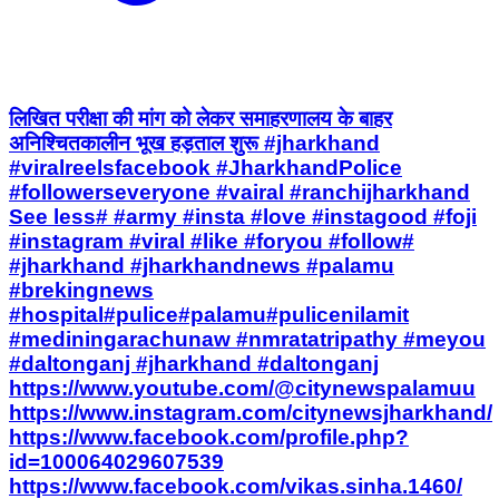
लिखित परीक्षा की मांग को लेकर समाहरणालय के बाहर
अनिश्चितकालीन भूख हड़ताल शुरू #jharkhand
#viralreelsfacebook #JharkhandPolice
#followerseveryone #vairal #ranchijharkhand
See less# #army #insta #love #instagood #foji
#instagram #viral #like #foryou #follow#
#jharkhand #jharkhandnews #palamu
#brekingnews
#hospital#pulice#palamu#pulicenilamit
#mediningarachunaw #nmratatripathy #meyou
#daltonganj #jharkhand #daltonganj
https://www.youtube.com/@citynewspalamuu
https://www.instagram.com/citynewsjharkhand/
https://www.facebook.com/profile.php?
id=100064029607539
https://www.facebook.com/vikas.sinha.1460/