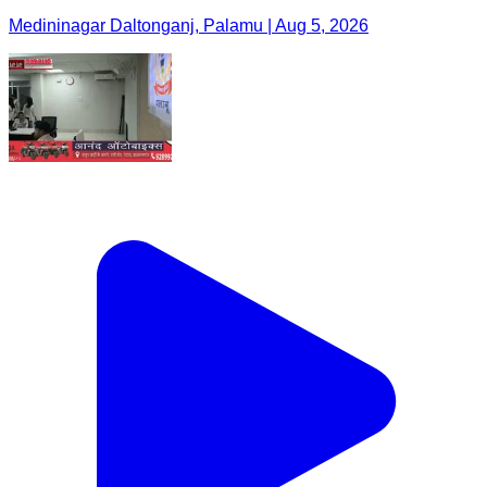
Medininagar Daltonganj, Palamu | Aug 5, 2026