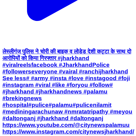
लेस्लीगंज पुलिस ने चोरी की बाइक व लोडेड देशी कट्टा के साथ दो
आरोपियों को किया गिरफ्तार #jharkhand
#viralreelsfacebook #JharkhandPolice
#followerseveryone #vairal #ranchijharkhand
See less# #army #insta #love #instagood #foji
#instagram #viral #like #foryou #follow#
#jharkhand #jharkhandnews #palamu
#brekingnews
#hospital#pulice#palamu#pulicenilamit
#mediningarachunaw #nmratatripathy #meyou
#daltonganj #jharkhand #daltonganj
https://www.youtube.com/@citynewspalamuu
https://www.instagram.com/citynewsjharkhand/