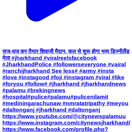
सज-धज कर तैयार शिवाजी मैदान, कल से शुरू होगा भव्य डिज्नीलैंड
मेला #jharkhand #viralreelsfacebook
#JharkhandPolice #followerseveryone #vairal
#ranchijharkhand See less# #army #insta
#love #instagood #foji #instagram #viral #like
#foryou #follow# #jharkhand #jharkhandnews
#palamu #brekingnews
#hospital#pulice#palamu#pulicenilamit
#mediningarachunaw #nmratatripathy #meyou
#daltonganj #jharkhand #daltonganj
https://www.youtube.com/@citynewspalamuu
https://www.instagram.com/citynewsjharkhand/
https://www.facebook.com/profile.php?