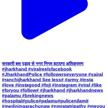
सरकारी बस पड़ाव से नगर निगम हटाएगा अतिक्रमण
#jharkhand #viralreelsfacebook
#JharkhandPolice #followerseveryone #vairal
#ranchijharkhand See less# #army #insta
#love #instagood #foji #instagram #viral #like
#foryou #follow# #jharkhand #jharkhandnews
#palamu #brekingnews
#hospital#pulice#palamu#pulicenilamit
#mediningarachunaw #nmratatripathy #meyou