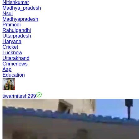
Nitishkumar
Madhya_pradesh
Nsui
Madhyapradesh
Pmmodi
Rahulgandhi
Uttarpradesh
Haryana
Cricket
Lucknow
Uttarakhand
Crimenews
Aap
Education
tiwarinitesh299