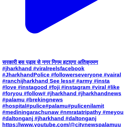
सरकारी बस पड़ाव से नगर निगम हटाएगा अतिक्रमण
#jharkhand #viralreelsfacebook
#JharkhandPolice #followerseveryone #vairal
#ranchijharkhand See less# #army #insta
#love #instagood #foji #instagram #viral #like
#foryou #follow# #jharkhand #jharkhandnews
#palamu #brekingnews
#hospital#pulice#palamu#pulicenilamit
#mediningarachunaw #nmratatripathy #meyou
#daltonganj #jharkhand #daltonganj
https://www.youtube.com/@citynewspalamuu