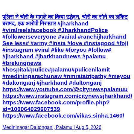
पुलिस ने चोरी के मामले का किया उद्भेदन, चोरी का सोने का लॉकेट
बरामद, एक आरोपी गिरफ्तार #jharkhand
#viralreelsfacebook #JharkhandPolice
#followerseveryone #vairal #ranchijharkhand
See less# #army #insta #love #instagood #foji
#instagram #viral #like #foryou #follow#
#jharkhand #jharkhandnews #palamu
#brekingnews
#hospital#pulice#palamu#pulicenilamit
#mediningarachunaw #nmratatripathy #meyou
#daltonganj #jharkhand #daltonganj
https://www.youtube.com/@citynewspalamuu
https://www.instagram.com/citynewsjharkhand/
https://www.facebook.com/profile.php?
id=100064029607539
https://www.facebook.com/vikas.sinha.1460/
Medininagar Daltonganj, Palamu | Aug 5, 2026