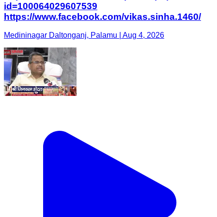
id=100064029607539
https://www.facebook.com/vikas.sinha.1460/
Medininagar Daltonganj, Palamu | Aug 4, 2026