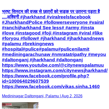
भ्रष्ट सिस्टम की वजह से छात्रों को सड़क पर उतरना पड़ता है
....अश्विनी #jharkhand #viralreelsfacebook
#JharkhandPolice #followerseveryone #vairal
#ranchijharkhand See less# #army #insta
#love #instagood #foji #instagram #viral #like
#foryou #follow# #jharkhand #jharkhandnews
#palamu #brekingnews
#hospital#pulice#palamu#pulicenilamit
#mediningarachunaw #nmratatripathy #meyou
#daltonganj #jharkhand #daltonganj
https://www.youtube.com/@citynewspalamuu
https://www.instagram.com/citynewsjharkhand/
https://www.facebook.com/profile.php?
id=100064029607539
https://www.facebook.com/vikas.sinha.1460
Medininagar Daltonganj, Palamu | Aug 2, 2026