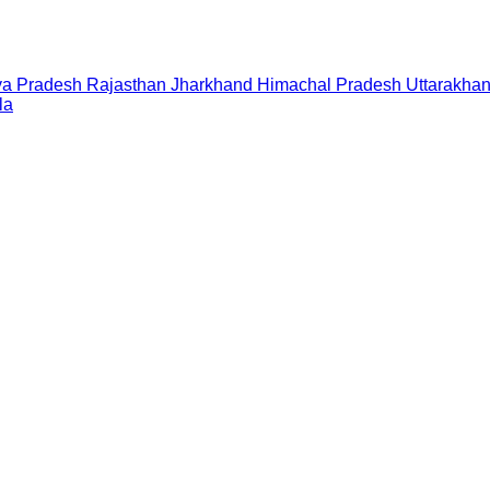
a Pradesh
Rajasthan
Jharkhand
Himachal Pradesh
Uttarakha
la