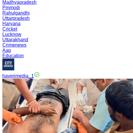
Madhyapradesh
Pmmodi
Rahulgandhi
Uttarpradesh
Haryana
Cricket
Lucknow
Uttarakhand
Crimenews
Aap
Education
haverimedia_1