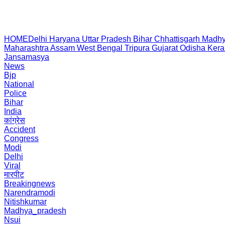
HOME
Delhi
Haryana
Uttar Pradesh
Bihar
Chhattisgarh
Madhy
Maharashtra
Assam
West Bengal
Tripura
Gujarat
Odisha
Kera
Jansamasya
News
Bjp
National
Police
Bihar
India
कांग्रेस
Accident
Congress
Modi
Delhi
Viral
मारपीट
Breakingnews
Narendramodi
Nitishkumar
Madhya_pradesh
Nsui