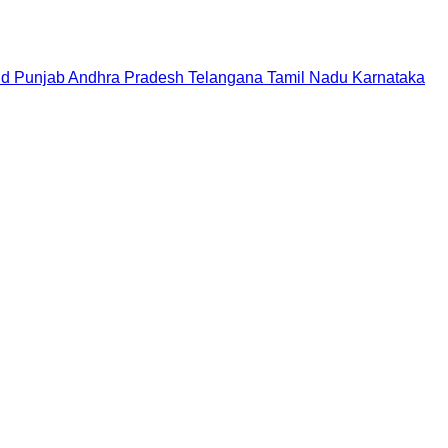
nd
Punjab
Andhra Pradesh
Telangana
Tamil Nadu
Karnataka