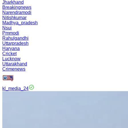
Jharkhand
Breakingnews
Narendramodi
Nitishkumar
Madhya_pradesh
Nsui
Pmmodi
Rahulgandhi
Uttarpradesh
Haryana
Cricket
Lucknow
Uttarakhand
Crimenews
kl_media_24