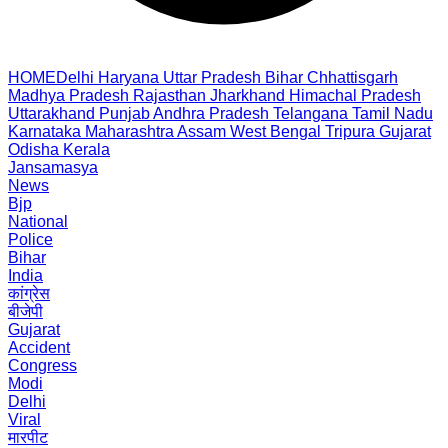
HOME
Delhi
Haryana
Uttar Pradesh
Bihar
Chhattisgarh
Madhya Pradesh
Rajasthan
Jharkhand
Himachal Pradesh
Uttarakhand
Punjab
Andhra Pradesh
Telangana
Tamil Nadu
Karnataka
Maharashtra
Assam
West Bengal
Tripura
Gujarat
Odisha
Kerala
Jansamasya
News
Bjp
National
Police
Bihar
India
कांग्रेस
बीजेपी
Gujarat
Accident
Congress
Modi
Delhi
Viral
मारपीट