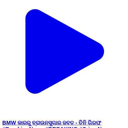
BMW କାରରୁ ବ୍ରାଉନସୁଗାର ଜବତ - ତିନି ଗିରଫ