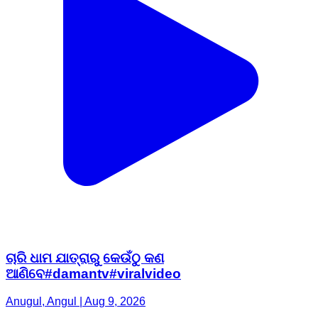
ଚାରି ଧାମ ଯାତ୍ରାରୁ କେଉଁଠୁ କଣ
ଆଣିବେ#damantv#viralvideo
Anugul, Angul | Aug 9, 2026