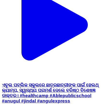
ଏବୁଲ ପବ୍ଲିକ ସ୍କୁଲରେ ଛାତ୍ରଛାତ୍ରୀଙ୍କ ପାଇଁ ହେଲଥ୍
କ୍ୟାମ୍ପ, ସ୍ୱାସ୍ଥ୍ୟ ପରାମର୍ଶ ଦେଲେ ବରିଷ୍ଠ ବିଶେଷଜ୍ଞ
ଡାକ୍ତର। #healthcamp #Ablepublicschool
#anugul #jindal #angulexpress