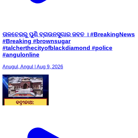
ତାଳଚେରରୁ ପୁଣି ବ୍ରାଉନସୁଗାର ଜବତ । #BreakingNews
#Breaking #brownsugar
#talcherthecityofblackdiamond #police
#angulonline
Anugul, Angul | Aug 9, 2026