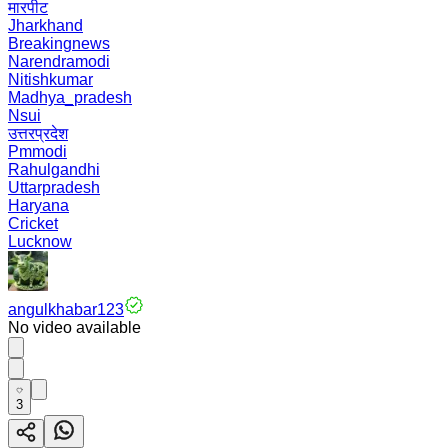
मारपीट
Jharkhand
Breakingnews
Narendramodi
Nitishkumar
Madhya_pradesh
Nsui
उत्तरप्रदेश
Pmmodi
Rahulgandhi
Uttarpradesh
Haryana
Cricket
Lucknow
angulkhabar123
No video available
3