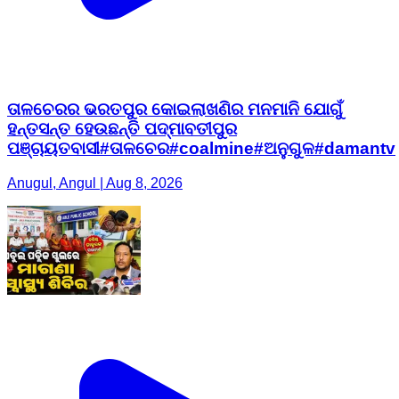
ତାଳଚେରର ଭରତପୁର କୋଇଲାଖଣିର ମନମାନି ଯୋଗୁଁ
ହନ୍ତସନ୍ତ ହେଉଛନ୍ତି ପଦ୍ମାବତୀପୁର
ପଞ୍ଚାୟତବାସୀ#ତାଳଚେର#coalmine#ଅନୁଗୁଳ#damantv
Anugul, Angul | Aug 8, 2026