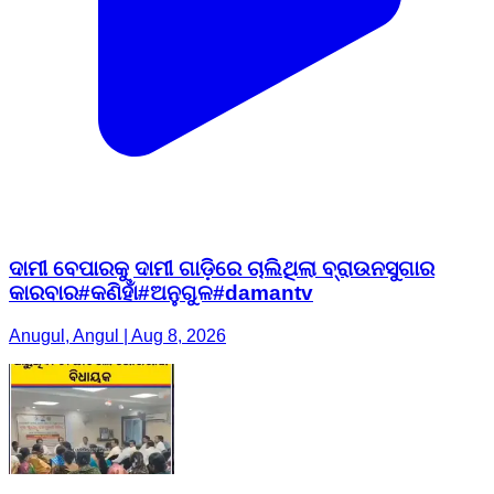
ଦାମୀ ବେପାରକୁ ଦାମୀ ଗାଡ଼ିରେ ଚାଲିଥିଲା ବ୍ରାଉନସୁଗାର
କାରବାର#କଣିହାଁ#ଅନୁଗୁଳ#damantv
Anugul, Angul | Aug 8, 2026