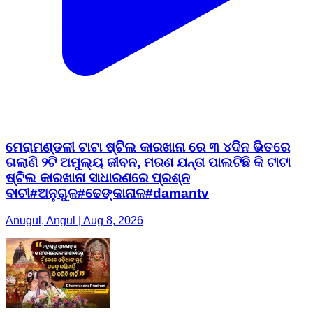
ମେରାମଣ୍ଡଳୀ ଟାଟା ଷ୍ଟିଲ କାରଖାନା ରେ ୩ ୪ଦିନ ଭିତରେ
ଗଲାଣି ୨ଟି ଅମୁଲ୍ୟ ଜୀବନ, ମରଣ ଯନ୍ତା ପାଲଟିଛି କି ଟାଟା
ଷ୍ଟିଲ କାରଖାନା ସାଧାରଣରେ ପ୍ରଶ୍ନ
ବାଚୀ#ଅନୁଗୁଳ#ଢେଙ୍କାନାଳ#damantv
Anugul, Angul | Aug 8, 2026