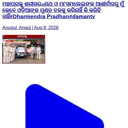
ମହାପ୍ରଭୁ ଶ୍ରୀଜଗନ୍ନାଥ ଓ ମା'ସମଲେଇଙ୍କ ଆଶୀର୍ବାଦରୁ ମୁଁ
କେବେ ଓଡ଼ିଆଙ୍କ ମୁଣ୍ଡ ତଳକୁ କରିନାହିଁ କି କରିବି
ନାହିଁ#Dharmendra Pradhan#damantv
Anugul, Angul | Aug 8, 2026