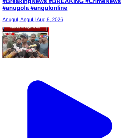
#BreakingNews #BREAKING #CrimeNews
#anugola #angulonline
Anugul, Angul | Aug 8, 2026