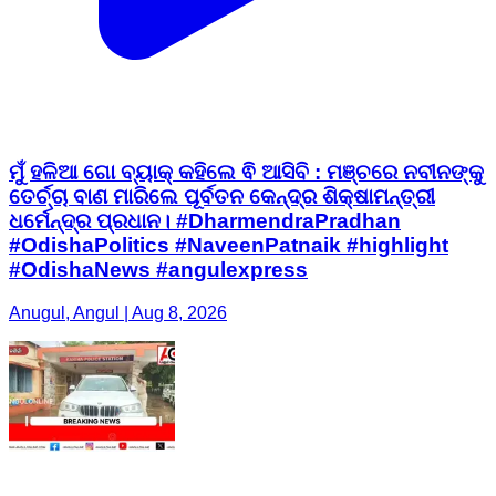
ମୁଁ ହଳିଆ ଗୋ ବ୍ୟାକ୍ କହିଲେ ଵି ଆସିବି : ମଞ୍ଚରେ ନବୀନଙ୍କୁ
ତେର୍ଚ୍ଚା ବାଣ ମାରିଲେ ପୂର୍ବତନ କେନ୍ଦ୍ର ଶିକ୍ଷାମନ୍ତ୍ରୀ
ଧର୍ମେନ୍ଦ୍ର ପ୍ରଧାନ। #DharmendraPradhan
#OdishaPolitics #NaveenPatnaik #highlight
#OdishaNews #angulexpress
Anugul, Angul | Aug 8, 2026