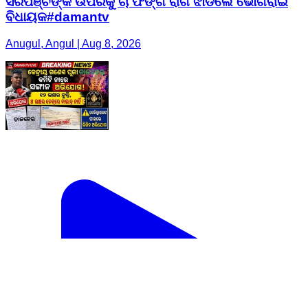
ସରପଞ୍ଚଙ୍କ ଉପରକୁ ଚା ଫିଙ୍ଗି ରାଗ ଝାଡିଲେ ଭୋଗରାଇ
ବିଧାୟକ#damantv
Anugul, Angul | Aug 8, 2026