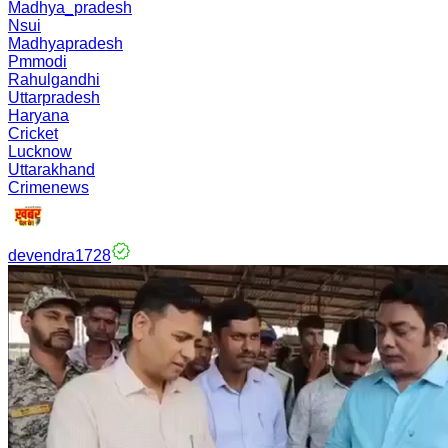
Madhya_pradesh
Nsui
Madhyapradesh
Pmmodi
Rahulgandhi
Uttarpradesh
Haryana
Cricket
Lucknow
Uttarakhand
Crimenews
devendra1728