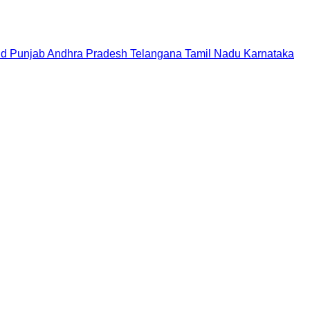
nd
Punjab
Andhra Pradesh
Telangana
Tamil Nadu
Karnataka