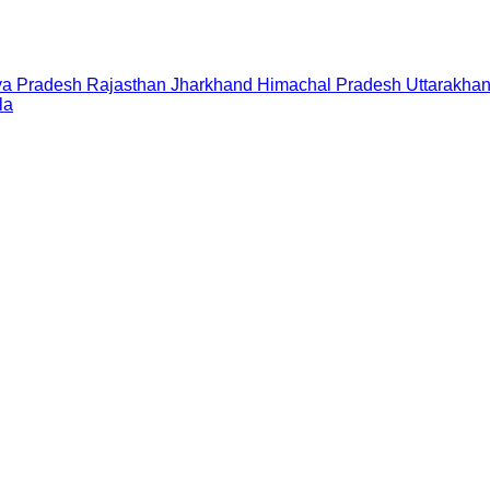
a Pradesh
Rajasthan
Jharkhand
Himachal Pradesh
Uttarakha
la