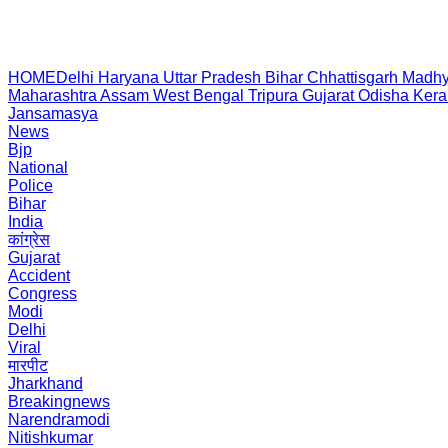
HOME
Delhi
Haryana
Uttar Pradesh
Bihar
Chhattisgarh
Madhy
Maharashtra
Assam
West Bengal
Tripura
Gujarat
Odisha
Kera
Jansamasya
News
Bjp
National
Police
Bihar
India
कांग्रेस
Gujarat
Accident
Congress
Modi
Delhi
Viral
मारपीट
Jharkhand
Breakingnews
Narendramodi
Nitishkumar