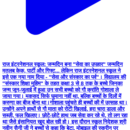
राज इंटरनेशनल स्कूल: जन्मदिन बना "सेवा का उपहार" जन्मदिन
मतलब केक, पार्टी और गिफ्ट... लेकिन राज इंटरनेशनल स्कूल ने
इसे एक नया नाम दिया - "सेवा और संस्कार का पर्व"। विद्यालय की
"संस्कार शिक्षा मुहिम" के तहत कक्षा 3 से 8 तक के बच्चे जिनका
जन्म जून-जुलाई में हुआ उन सभी बच्चो को गौ क्रांति गोशाला ले
जाया गया। मकसद सिर्फ घुमाना नहीं था, बल्कि बच्चों के दिलों में
करुणा का बीज बोना था।गोशाला पहुंचते ही बच्चों की में उत्साह था।
उन्होंने अपने हाथों से गौ माता को रोटी खिलाई, हरा चारा डाला और
सब्ज़ी, फल खिलाए। छोटे-छोटे हाथ जब सेवा कर रहे थे, तो लग रहा
था जैसे इंसानियत खुद बोल रही हो। इस दौरान स्कूल निदेशक श्री
नवीन सैनी जी ने बच्चों से कहा कि बेटा, मोबाइल की स्क्रीन पर