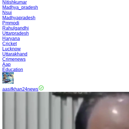
Nitishkumar
Madhya_pradesh
Nsui
Madhyapradesh
Pmmodi
Rahulgandhi
Uttarpradesh
Haryana
Cricket
Lucknow
Uttarakhand
Crimenews
Aap
Education
aasifkhan24news