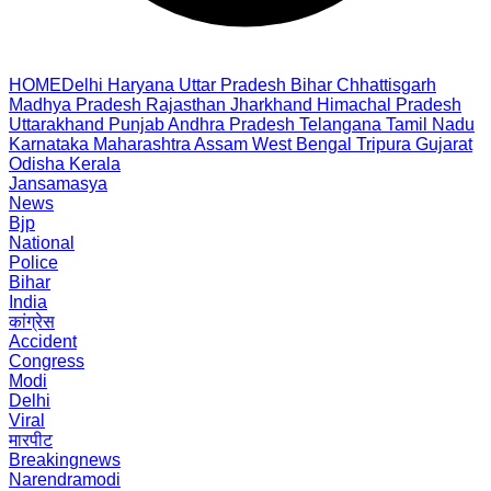
HOME
Delhi
Haryana
Uttar Pradesh
Bihar
Chhattisgarh
Madhya Pradesh
Rajasthan
Jharkhand
Himachal Pradesh
Uttarakhand
Punjab
Andhra Pradesh
Telangana
Tamil Nadu
Karnataka
Maharashtra
Assam
West Bengal
Tripura
Gujarat
Odisha
Kerala
Jansamasya
News
Bjp
National
Police
Bihar
India
कांग्रेस
Accident
Congress
Modi
Delhi
Viral
मारपीट
Breakingnews
Narendramodi