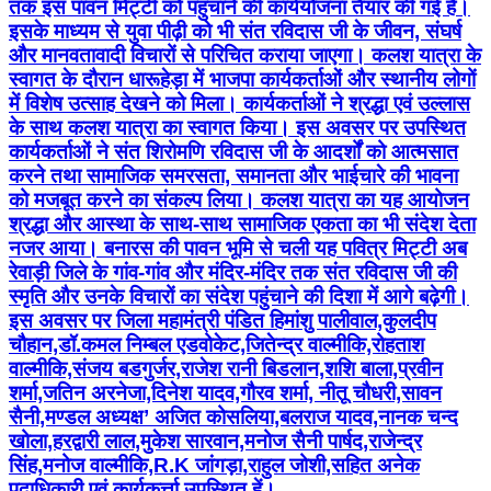
तक इस पावन मिट्टी को पहुंचाने की कार्ययोजना तैयार की गई है।
इसके माध्यम से युवा पीढ़ी को भी संत रविदास जी के जीवन, संघर्ष
और मानवतावादी विचारों से परिचित कराया जाएगा। कलश यात्रा के
स्वागत के दौरान धारूहेड़ा में भाजपा कार्यकर्ताओं और स्थानीय लोगों
में विशेष उत्साह देखने को मिला। कार्यकर्ताओं ने श्रद्धा एवं उल्लास
के साथ कलश यात्रा का स्वागत किया। इस अवसर पर उपस्थित
कार्यकर्ताओं ने संत शिरोमणि रविदास जी के आदर्शों को आत्मसात
करने तथा सामाजिक समरसता, समानता और भाईचारे की भावना
को मजबूत करने का संकल्प लिया। कलश यात्रा का यह आयोजन
श्रद्धा और आस्था के साथ-साथ सामाजिक एकता का भी संदेश देता
नजर आया। बनारस की पावन भूमि से चली यह पवित्र मिट्टी अब
रेवाड़ी जिले के गांव-गांव और मंदिर-मंदिर तक संत रविदास जी की
स्मृति और उनके विचारों का संदेश पहुंचाने की दिशा में आगे बढ़ेगी।
इस अवसर पर जिला महामंत्री पंडित हिमांशु पालीवाल,कुलदीप
चौहान,डॉ.कमल निम्बल एडवोकेट,जितेन्द्र वाल्मीकि,रोहताश
वाल्मीकि,संजय बडगुर्जर,राजेश रानी बिडलान,शशि बाला,प्रवीन
शर्मा,जतिन अरनेजा,दिनेश यादव,गौरव शर्मा, नीतू चौधरी,सावन
सैनी,मण्डल अध्यक्ष’ अजित कोसलिया,बलराज यादव,नानक चन्द
खोला,हरद्वारी लाल,मुकेश सारवान,मनोज सैनी पार्षद,राजेन्द्र
सिंह,मनोज वाल्मीकि,R.K जांगड़ा,राहुल जोशी,सहित अनेक
पदाधिकारी एवं कार्यकर्त्ता उपस्थित हें।