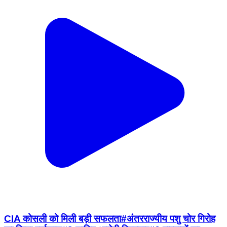
CIA कोसली को मिली बड़ी सफलता#अंतरराज्यीय पशु चोर गिरोह