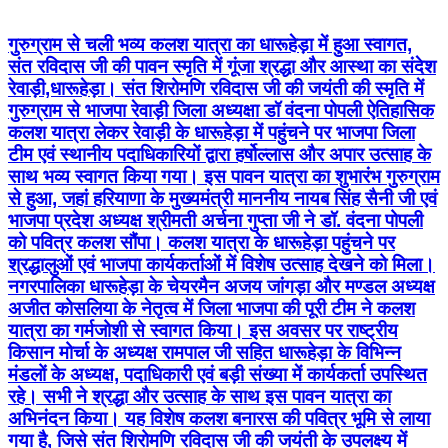
गुरुग्राम से चली भव्य कलश यात्रा का धारूहेड़ा में हुआ स्वागत,
संत रविदास जी की पावन स्मृति में गूंजा श्रद्धा और आस्था का संदेश
रेवाड़ी,धारूहेड़ा। संत शिरोमणि रविदास जी की जयंती की स्मृति में
गुरुग्राम से भाजपा रेवाड़ी जिला अध्यक्षा डॉ वंदना पोपली ऐतिहासिक
कलश यात्रा लेकर रेवाड़ी के धारूहेड़ा में पहुंचने पर भाजपा जिला
टीम एवं स्थानीय पदाधिकारियों द्वारा हर्षोल्लास और अपार उत्साह के
साथ भव्य स्वागत किया गया। इस पावन यात्रा का शुभारंभ गुरुग्राम
से हुआ, जहां हरियाणा के मुख्यमंत्री माननीय नायब सिंह सैनी जी एवं
भाजपा प्रदेश अध्यक्ष श्रीमती अर्चना गुप्ता जी ने डॉ. वंदना पोपली
को पवित्र कलश सौंपा। कलश यात्रा के धारूहेड़ा पहुंचने पर
श्रद्धालुओं एवं भाजपा कार्यकर्ताओं में विशेष उत्साह देखने को मिला।
नगरपालिका धारूहेड़ा के चेयरमैन अजय जांगड़ा और मण्डल अध्यक्ष
अजीत कोसलिया के नेतृत्व में जिला भाजपा की पूरी टीम ने कलश
यात्रा का गर्मजोशी से स्वागत किया। इस अवसर पर राष्ट्रीय
किसान मोर्चा के अध्यक्ष रामपाल जी सहित धारूहेड़ा के विभिन्न
मंडलों के अध्यक्ष, पदाधिकारी एवं बड़ी संख्या में कार्यकर्ता उपस्थित
रहे। सभी ने श्रद्धा और उत्साह के साथ इस पावन यात्रा का
अभिनंदन किया। यह विशेष कलश बनारस की पवित्र भूमि से लाया
गया है, जिसे संत शिरोमणि रविदास जी की जयंती के उपलक्ष्य में