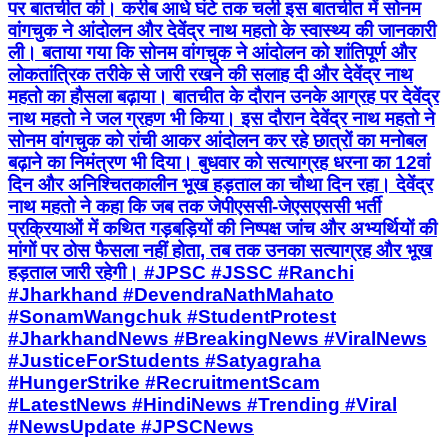
पर बातचीत की। करीब आधे घंटे तक चली इस बातचीत में सोनम
वांगचुक ने आंदोलन और देवेंद्र नाथ महतो के स्वास्थ्य की जानकारी
ली। बताया गया कि सोनम वांगचुक ने आंदोलन को शांतिपूर्ण और
लोकतांत्रिक तरीके से जारी रखने की सलाह दी और देवेंद्र नाथ
महतो का हौसला बढ़ाया। बातचीत के दौरान उनके आग्रह पर देवेंद्र
नाथ महतो ने जल ग्रहण भी किया। इस दौरान देवेंद्र नाथ महतो ने
सोनम वांगचुक को रांची आकर आंदोलन कर रहे छात्रों का मनोबल
बढ़ाने का निमंत्रण भी दिया। बुधवार को सत्याग्रह धरना का 12वां
दिन और अनिश्चितकालीन भूख हड़ताल का चौथा दिन रहा। देवेंद्र
नाथ महतो ने कहा कि जब तक जेपीएससी-जेएसएससी भर्ती
प्रक्रियाओं में कथित गड़बड़ियों की निष्पक्ष जांच और अभ्यर्थियों की
मांगों पर ठोस फैसला नहीं होता, तब तक उनका सत्याग्रह और भूख
हड़ताल जारी रहेगी। #JPSC #JSSC #Ranchi
#Jharkhand #DevendraNathMahato
#SonamWangchuk #StudentProtest
#JharkhandNews #BreakingNews #ViralNews
#JusticeForStudents #Satyagraha
#HungerStrike #RecruitmentScam
#LatestNews #HindiNews #Trending #Viral
#NewsUpdate #JPSCNews