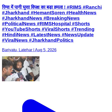
रिम्स में पानी घुसा विपक्ष का बड़ा हमला ! #RIMS #Ranchi
#Jharkhand #HemantSoren #HealthNews
#JharkhandNews #BreakingNews
#PoliticalNews #RIMSHospital #Shorts
#YouTubeShorts #ViralShorts #Trending
#HindiNews #LatestNews #NewsUpdate
#ViralNews #JharkhandPolitics
Bariyatu, Latehar | Aug 5, 2026