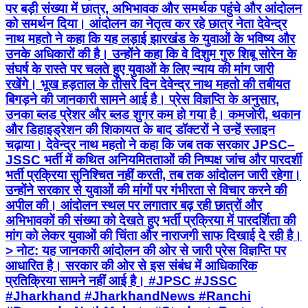
पर बड़ी संख्या में छात्र, अभिभावक और समर्थक पहुंचे और आंदोलन
को समर्थन दिया। आंदोलन का नेतृत्व कर रहे छात्र नेता देवेन्द्र
नाथ महतो ने कहा कि यह लड़ाई झारखंड के युवाओं के भविष्य और
उनके अधिकारों की है। उन्होंने कहा कि वे दिशुम गुरु शिबू सोरेन के
संघर्ष के रास्ते पर चलते हुए युवाओं के लिए न्याय की मांग जारी
रखेंगे। भूख हड़ताल के तीसरे दिन देवेन्द्र नाथ महतो की तबीयत
बिगड़ने की जानकारी सामने आई है। प्रेस विज्ञप्ति के अनुसार,
उनका ब्लड प्रेशर और ब्लड शुगर कम हो गया है। कमजोरी, थकान
और डिहाइड्रेशन की शिकायत के बाद डॉक्टरों ने उन्हें स्लाइन
चढ़ाया। देवेन्द्र नाथ महतो ने कहा कि जब तक सरकार JPSC–
JSSC भर्ती में कथित अनियमितताओं की निष्पक्ष जांच और पारदर्शी
भर्ती प्रक्रिया सुनिश्चित नहीं करती, तब तक आंदोलन जारी रहेगा।
उन्होंने सरकार से युवाओं की मांगों पर गंभीरता से विचार करने की
अपील की। आंदोलन स्थल पर लगातार बढ़ रही छात्रों और
अभिभावकों की संख्या को देखते हुए भर्ती प्रक्रिया में पारदर्शिता की
मांग को लेकर युवाओं की चिंता और नाराजगी साफ दिखाई दे रही है।
> नोट: यह जानकारी आंदोलन की ओर से जारी प्रेस विज्ञप्ति पर
आधारित है। सरकार की ओर से इस संबंध में आधिकारिक
प्रतिक्रिया सामने नहीं आई है। #JPSC #JSSC
#Jharkhand #JharkhandNews #Ranchi