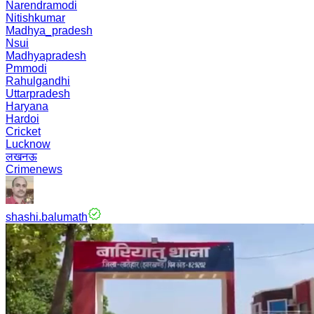
Narendramodi
Nitishkumar
Madhya_pradesh
Nsui
Madhyapradesh
Pmmodi
Rahulgandhi
Uttarpradesh
Haryana
Hardoi
Cricket
Lucknow
लखनऊ
Crimenews
shashi.balumath