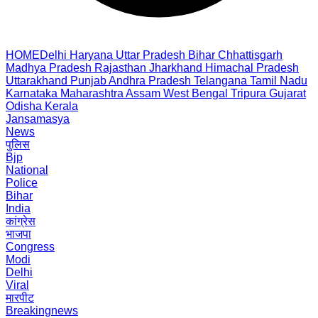
HOME
Delhi
Haryana
Uttar Pradesh
Bihar
Chhattisgarh
Madhya Pradesh
Rajasthan
Jharkhand
Himachal Pradesh
Uttarakhand
Punjab
Andhra Pradesh
Telangana
Tamil Nadu
Karnataka
Maharashtra
Assam
West Bengal
Tripura
Gujarat
Odisha
Kerala
Jansamasya
News
पुलिस
Bjp
National
Police
Bihar
India
कांग्रेस
भाजपा
Congress
Modi
Delhi
Viral
मारपीट
Breakingnews