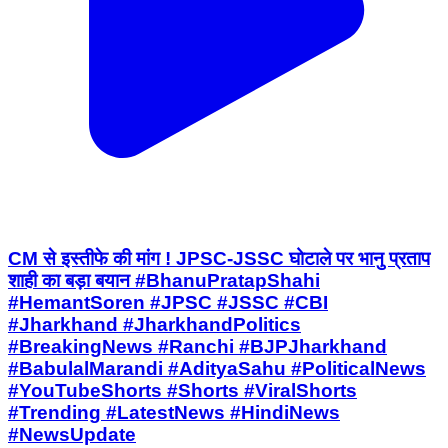
CM से इस्तीफे की मांग ! JPSC-JSSC घोटाले पर भानु प्रताप
शाही का बड़ा बयान #BhanuPratapShahi
#HemantSoren #JPSC #JSSC #CBI
#Jharkhand #JharkhandPolitics
#BreakingNews #Ranchi #BJPJharkhand
#BabulalMarandi #AdityaSahu #PoliticalNews
#YouTubeShorts #Shorts #ViralShorts
#Trending #LatestNews #HindiNews
#NewsUpdate