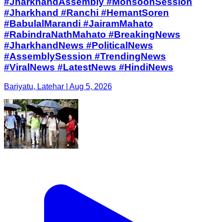
#JharkhandAssembly #MonsoonSession
#Jharkhand #Ranchi #HemantSoren
#BabulalMarandi #JairamMahato
#RabindraNathMahato #BreakingNews
#JharkhandNews #PoliticalNews
#AssemblySession #TrendingNews
#ViralNews #LatestNews #HindiNews
Bariyatu, Latehar | Aug 5, 2026