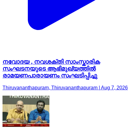
നവോദയ , നവശക്തി സാംസ്കാരിക
സംഘടനയുടെ ആഭിമുഖ്യത്തിൽ
രാമയണപാരായണം സംഘടിപ്പിച്ചു
Thiruvananthapuram, Thiruvananthapuram | Aug 7, 2026