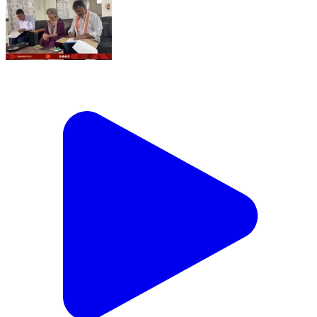
അരുണാചലിലെ ആയുഷ് പഠനങ്ങൾക്ക്