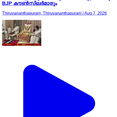
BJP കൗൺസിലർമാരും
Thiruvananthapuram, Thiruvananthapuram | Aug 7, 2026