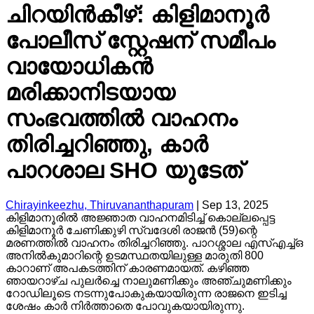
ചിറയിൻകീഴ്: കിളിമാനൂർ
പോലീസ് സ്റ്റേഷന് സമീപം
വായോധികൻ
മരിക്കാനിടയായ
സംഭവത്തിൽ വാഹനം
തിരിച്ചറിഞ്ഞു, കാർ
പാറശാല SHO യുടേത്
Chirayinkeezhu, Thiruvananthapuram
|
Sep 13, 2025
കിളിമാനൂരിൽ അജ്ഞാത വാഹനമിടിച്ച് കൊല്ലപ്പെട്ട
കിളിമാനൂർ ചേണിക്കുഴി സ്വദേശി രാജൻ (59)ന്റെ
മരണത്തിൽ വാഹനം തിരിച്ചറിഞ്ഞു. പാറശ്ശാല എസ്എച്ച്ഒ
അനിൽകുമാറിന്റെ ഉടമസ്ഥതയിലുള്ള മാരുതി 800
കാറാണ് അപകടത്തിന് കാരണമായത്. കഴിഞ്ഞ
ഞായറാഴ്ച പുലർച്ചെ നാലുമണിക്കും അഞ്ചുമണിക്കും
റോഡിലൂടെ നടന്നുപോകുകയായിരുന്ന രാജനെ ഇടിച്ച
ശേഷം കാർ നിർത്താതെ പോവുകയായിരുന്നു.