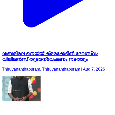
ശബരിമല നെയ്യ് ക്രമക്കേടിൽ ദേവസ്വം
വിജിലൻസ് തുടരന്വേഷണം നടത്തും
Thiruvananthapuram, Thiruvananthapuram | Aug 7, 2026