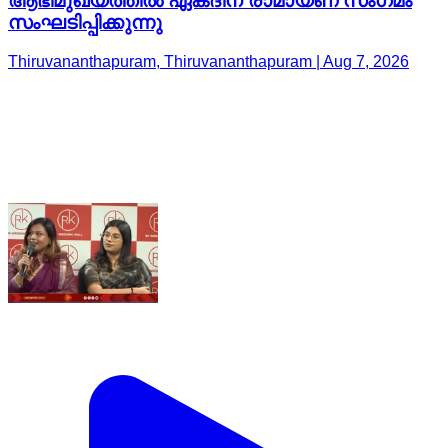
ആഭിമുഖ്യത്തിൽ ഏകദിന രാമായണ സംഗമം
സംഘടിപ്പിക്കുന്നു
Thiruvananthapuram, Thiruvananthapuram | Aug 7, 2026