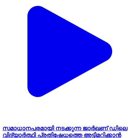
സമാധാനപരമായി നടക്കുന്ന ജാർഖണ് ഡിലെ
വിദ്യാർത്ഥി പ്രതിഷേധത്തെ അട്ടിമറിക്കാൻ