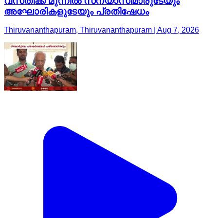
വസതിക്ക് മുന്നിൽ സന്യാസിമാരുടേയും
അഘോരികളുടേയും പ്രതിഷേധം
Thiruvananthapuram, Thiruvananthapuram | Aug 7, 2026