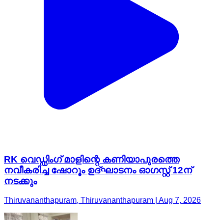
RK വെഡ്ഡിംഗ് മാളിന്റെ കണിയാപുരത്തെ
നവീകരിച്ച ഷോറൂം ഉദ്ഘാടനം ഓഗസ്റ്റ് 12ന്
നടക്കും
Thiruvananthapuram, Thiruvananthapuram | Aug 7, 2026