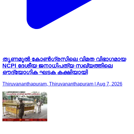
തൃണമൂൽ കോൺഗ്രസിലെ വിമത വിഭാഗമായ
NCPI ദേശീയ ജനാധിപത്യ സഖ്യത്തിലെ
ഔദ്യോഗിക ഘടക കക്ഷിയായി
Thiruvananthapuram, Thiruvananthapuram | Aug 7, 2026