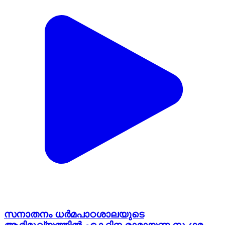
സനാതനം ധര്‍മപാഠശാലയുടെ