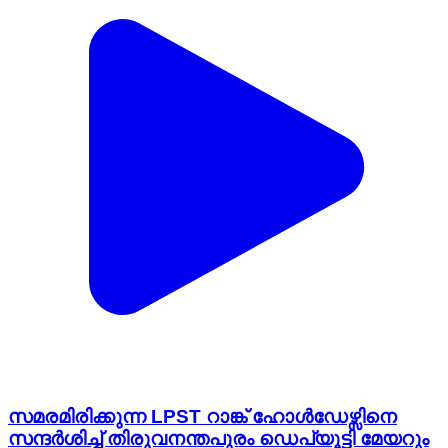
സമരമിരിക്കുന്ന LPST റാങ്ക് ഹോൾഡേഴ്സിനെ
സന്ദർശിച്ച് തിരുവനന്തപുരം ഡെപ്യൂട്ടി മേയറും