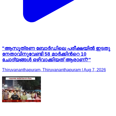
"ആസൂത്രണ ബോർഡിലെ പരീക്ഷയിൽ ഇടതു
നേതാവിനുവേണ്ടി 58 മാർക്കിന്‍റെ 10
ചോദ്യങ്ങൾ ഒഴിവാക്കിയത് ആരാണ്?"
Thiruvananthapuram, Thiruvananthapuram | Aug 7, 2026