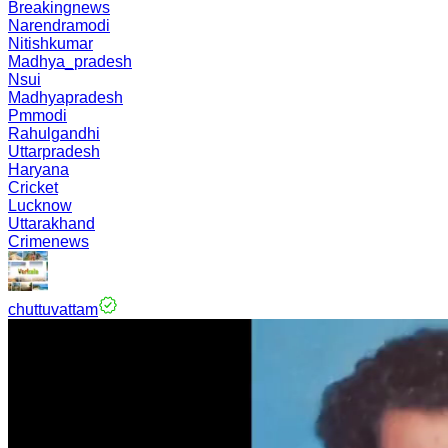
Breakingnews
Narendramodi
Nitishkumar
Madhya_pradesh
Nsui
Madhyapradesh
Pmmodi
Rahulgandhi
Uttarpradesh
Haryana
Cricket
Lucknow
Uttarakhand
Crimenews
chuttuvattam