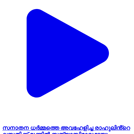
സനാതന ധർമ്മത്തെ അവഹേളിച്ച രാഹുലിൻ്റെ