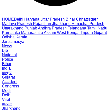
HOME
Delhi
Haryana
Uttar Pradesh
Bihar
Chhattisgarh
Madhya Pradesh
Rajasthan
Jharkhand
Himachal Pradesh
Uttarakhand
Punjab
Andhra Pradesh
Telangana
Tamil Nadu
Karnataka
Maharashtra
Assam
West Bengal
Tripura
Gujarat
Odisha
Kerala
Jansamasya
News
Bjp
National
Police
Bihar
India
कांग्रेस
Gujarat
Accident
Congress
Modi
Delhi
Viral
मारपीट
Jharkhand