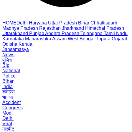
HOME
Delhi
Haryana
Uttar Pradesh
Bihar
Chhattisgarh
Madhya Pradesh
Rajasthan
Jharkhand
Himachal Pradesh
Uttarakhand
Punjab
Andhra Pradesh
Telangana
Tamil Nadu
Karnataka
Maharashtra
Assam
West Bengal
Tripura
Gujarat
Odisha
Kerala
Jansamasya
News
पुलिस
Bjp
National
Police
Bihar
India
कांग्रेस
भाजपा
Accident
Congress
Modi
Delhi
Viral
मारपीट