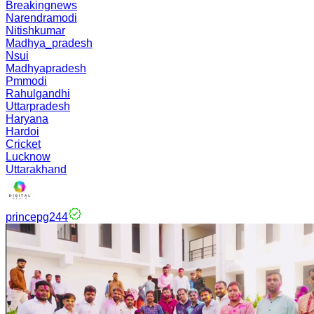
Breakingnews
Narendramodi
Nitishkumar
Madhya_pradesh
Nsui
Madhyapradesh
Pmmodi
Rahulgandhi
Uttarpradesh
Haryana
Hardoi
Cricket
Lucknow
Uttarakhand
princepg244