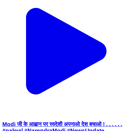
Modi जी के आह्वान पर स्वदेशी अपनाओ देश बचाओ ! . . . . . .
#palwal #NarendraModi #NewsUpdate