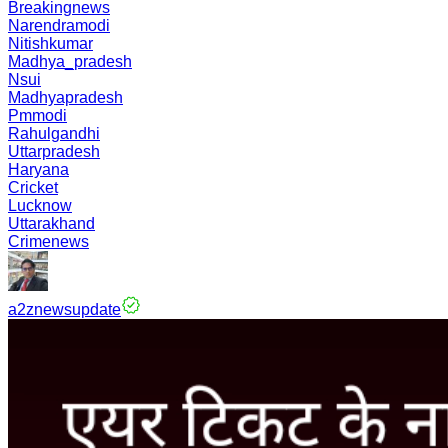
Breakingnews
Narendramodi
Nitishkumar
Madhya_pradesh
Nsui
Madhyapradesh
Pmmodi
Rahulgandhi
Uttarpradesh
Haryana
Cricket
Lucknow
Uttarakhand
Crimenews
a2znewsupdate