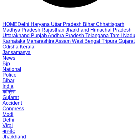
HOME
Delhi
Haryana
Uttar Pradesh
Bihar
Chhattisgarh
Madhya Pradesh
Rajasthan
Jharkhand
Himachal Pradesh
Uttarakhand
Punjab
Andhra Pradesh
Telangana
Tamil Nadu
Karnataka
Maharashtra
Assam
West Bengal
Tripura
Gujarat
Odisha
Kerala
Jansamasya
News
Bjp
National
Police
Bihar
India
कांग्रेस
Gujarat
Accident
Congress
Modi
Delhi
Viral
मारपीट
Jharkhand