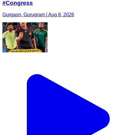
#Congress
Gurgaon, Gurugram | Aug 8, 2026