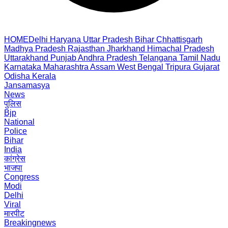
HOME
Delhi
Haryana
Uttar Pradesh
Bihar
Chhattisgarh
Madhya Pradesh
Rajasthan
Jharkhand
Himachal Pradesh
Uttarakhand
Punjab
Andhra Pradesh
Telangana
Tamil Nadu
Karnataka
Maharashtra
Assam
West Bengal
Tripura
Gujarat
Odisha
Kerala
Jansamasya
News
पुलिस
Bjp
National
Police
Bihar
India
कांग्रेस
भाजपा
Congress
Modi
Delhi
Viral
मारपीट
Breakingnews