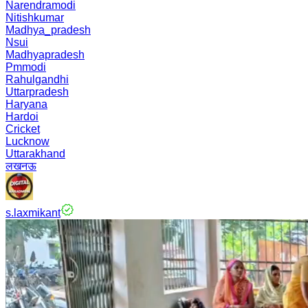
Narendramodi
Nitishkumar
Madhya_pradesh
Nsui
Madhyapradesh
Pmmodi
Rahulgandhi
Uttarpradesh
Haryana
Hardoi
Cricket
Lucknow
Uttarakhand
लखनऊ
s.laxmikant