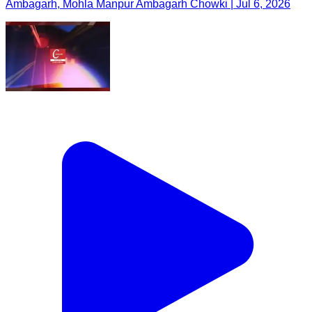
Ambagarh, Mohla Manpur Ambagarh Chowki | Jul 6, 2026