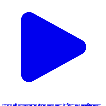
भाजपा की संगठनात्मक बैठक,पवन साय ने दिया बूथ सशक्तिकरण