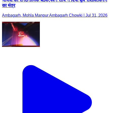
का मंत्र
Ambagarh, Mohla Manpur Ambagarh Chowki | Jul 31, 2026