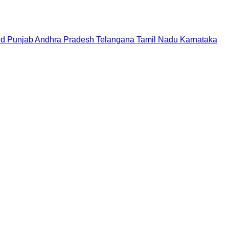
nd
Punjab
Andhra Pradesh
Telangana
Tamil Nadu
Karnataka