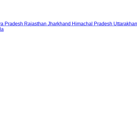
a Pradesh
Rajasthan
Jharkhand
Himachal Pradesh
Uttarakha
la