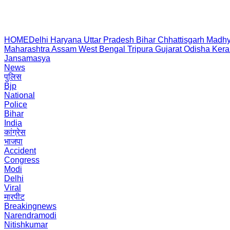
HOME
Delhi
Haryana
Uttar Pradesh
Bihar
Chhattisgarh
Madhy
Maharashtra
Assam
West Bengal
Tripura
Gujarat
Odisha
Kera
Jansamasya
News
पुलिस
Bjp
National
Police
Bihar
India
कांग्रेस
भाजपा
Accident
Congress
Modi
Delhi
Viral
मारपीट
Breakingnews
Narendramodi
Nitishkumar