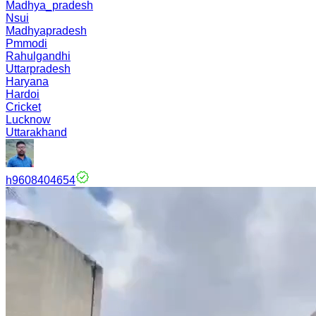
Madhya_pradesh
Nsui
Madhyapradesh
Pmmodi
Rahulgandhi
Uttarpradesh
Haryana
Hardoi
Cricket
Lucknow
Uttarakhand
h9608404654