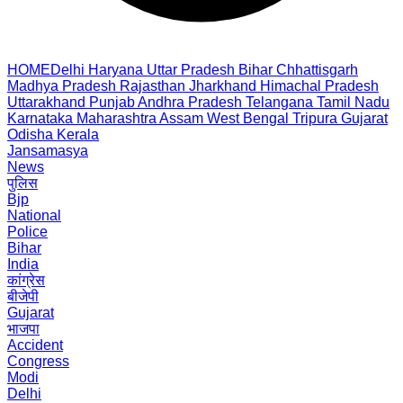
HOME
Delhi
Haryana
Uttar Pradesh
Bihar
Chhattisgarh
Madhya Pradesh
Rajasthan
Jharkhand
Himachal Pradesh
Uttarakhand
Punjab
Andhra Pradesh
Telangana
Tamil Nadu
Karnataka
Maharashtra
Assam
West Bengal
Tripura
Gujarat
Odisha
Kerala
Jansamasya
News
पुलिस
Bjp
National
Police
Bihar
India
कांग्रेस
बीजेपी
Gujarat
भाजपा
Accident
Congress
Modi
Delhi