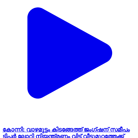
കോന്നി: വാഴമുട്ടം കിടങ്ങേത്ത് ജംഗ്ഷന് സമീപം
ടിപ്പർ ലോറി നിയന്ത്രണം വിട്ട് വീട്ടുമുറ്റത്തേക്ക്