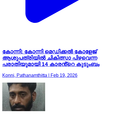
കോന്നി: കോന്നി മെഡിക്കൽ കോളേജ്
ആശുപത്രിയിൽ ചികിത്സാ പിഴവെന്ന
പരാതിയുമായി 14 കാരൻ്റെ കുടുംബം
Konni, Pathanamthitta | Feb 19, 2026