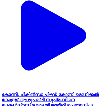
കോന്നി: ചികിൽസാ പിഴവ്: കോന്നി മെഡിക്കൽ
കോളജ് ആശുപത്രി സൂപ്രണ്ടിനെ
കോൺഗ്രസ് നേതൃത്വത്തിൽ ഉപരോധിച്ചു