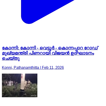
കോന്നി: കോന്നി - വെട്ടൂർ - കൊന്നപ്പാറ റോഡ്
മുഖ്യമന്ത്രി പിണറായി വിജയൻ ഉദ്ഘാടനം
ചെയ്തു
Konni, Pathanamthitta | Feb 11, 2026