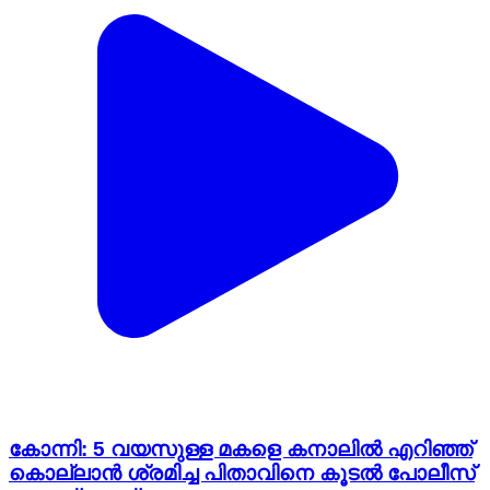
കോന്നി: 5 വയസുള്ള മകളെ കനാലിൽ എറിഞ്ഞ്
കൊല്ലാൻ ശ്രമിച്ച പിതാവിനെ കൂടൽ പോലീസ്