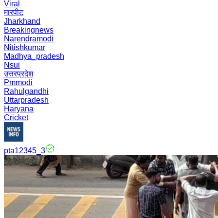
Viral
मारपीट
Jharkhand
Breakingnews
Narendramodi
Nitishkumar
Madhya_pradesh
Nsui
उत्तरप्रदेश
Pmmodi
Rahulgandhi
Uttarpradesh
Haryana
Cricket
pta12345_3