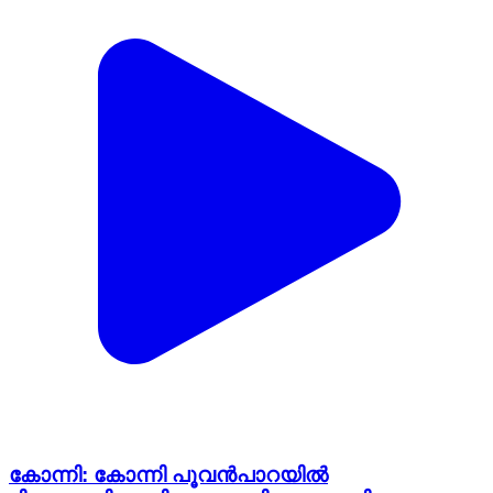
കോന്നി: കോന്നി പൂവൻപാറയിൽ