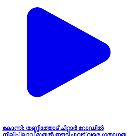
കോന്നി: തണ്ണിത്തോട് ചിറ്റാർ റോഡിൽ
നീലിപിലാവ് മുതൽ ഈട്ടിച്ചുവട് വരെ ഗതാഗത