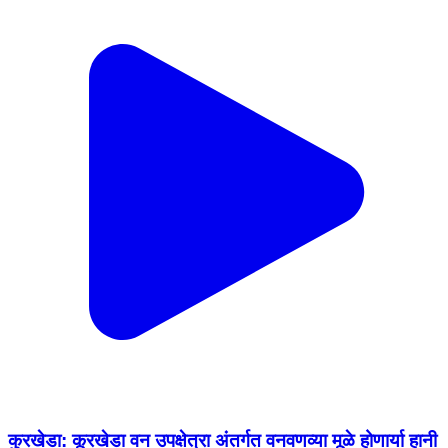
कुरखेडा: कूरखेडा वन उपक्षेत्रा अंतर्गत वनवणव्या मूळे होणार्या हानी