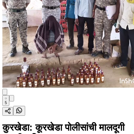
5
कुरखेडा: कूरखेडा पोलीसांची मालदूगी