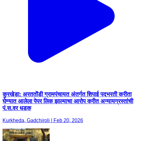
कुरखेडा: अरततोंडी ग्रामपंचायत अंतर्गत शिपाई पदभरती करीता
घेण्यात आलेला पेपर लिक झाल्याचा आरोप करीत अन्यायग्रस्तांची
पं.स.वर धडक
Kurkheda, Gadchiroli | Feb 20, 2026