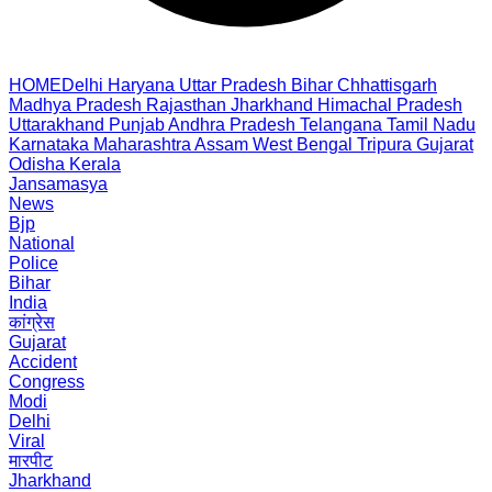
HOME
Delhi
Haryana
Uttar Pradesh
Bihar
Chhattisgarh
Madhya Pradesh
Rajasthan
Jharkhand
Himachal Pradesh
Uttarakhand
Punjab
Andhra Pradesh
Telangana
Tamil Nadu
Karnataka
Maharashtra
Assam
West Bengal
Tripura
Gujarat
Odisha
Kerala
Jansamasya
News
Bjp
National
Police
Bihar
India
कांग्रेस
Gujarat
Accident
Congress
Modi
Delhi
Viral
मारपीट
Jharkhand