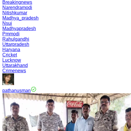
Breakingnews
Narendramodi
Nitishkumar
Madhya_pradesh
Nsui
Madhyapradesh
Pmmodi
Rahulgandhi
Uttarpradesh
Haryana
Cricket
Lucknow
Uttarakhand
Crimenews
pathanusman