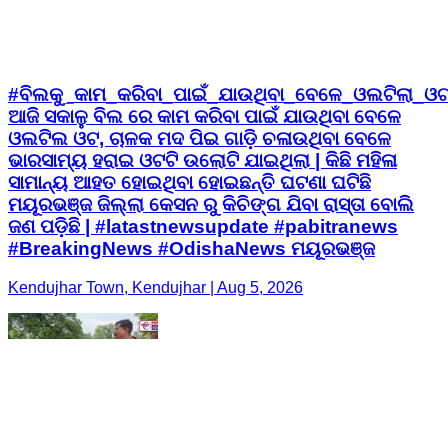
#ବିଲକୁ_କାମ_କରିବା_ପାଇଁ_ଯାଉଥିବା_ବେଳେ_ଓଲଟିଲା_ଓ
ଆଜି ସକାଳୁ ବିଲ ରେ କାମ କରିବା ପାଇଁ ଯାଉଥିବା ବେଳେ
ଓଲଟିଲ ଓଟ, ଚାଳକ ମଦ ପିଇ ଗାଡ଼ି ଚଳାଉଥିବା ବେଳେ
ଭାରସାମ୍ୟ ହରାଇ ଓଟଟି ଉଲୋଟି ଯାଇଥିଲା | କିଛି ମହିଳା
ସାମାନ୍ୟ ଆହତ ହୋଇଥିବା ହୋଇଛନ୍ତି ଘଟଣା ଘଟିଛି
ମୟୂରଭଞ୍ଜ ଜିଲ୍ଲା କେସନ ରୁ କିଚିଙ୍ଗ ଯିବା ରାସ୍ତା ବୋଲି
ଜଣ ପଡ଼ିଛି | #latastnewsupdate #pabitranews
#BreakingNews #OdishaNews ମୟୂରଭଞ୍ଜ
Kendujhar Town, Kendujhar | Aug 5, 2026