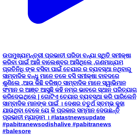
ଉପମୁଖ୍ୟମନ୍ତ୍ରୀ ପ୍ରଭାତୀ ପରିଡା ବନ୍ୟା ସ୍ଥିତି ସମୀକ୍ଷା
କରିବା ପାଇଁ ଆଜି ବାଲେଶ୍ବର ଆସିଥିଲେ ,ଗଣମାଧ୍ୟମ
ପ୍ରତିନିଧି ଙ୍କ ବସିବା ପାଇଁ ଚେୟାର ର ବ୍ୟବସ୍ଥା ନଥିବାରୁ
ସାମ୍ବାଦିକ ବନ୍ଧୁ ମାନେ ତଳେ ବସି ସମୀକ୍ଷା ବାବଦରେ
ଶୁଣିଲେ ,ଆଉ କିଛି ବରିଷ୍ଠ ସାମ୍ବାଦିକ ମାନେ ସ୍ୱାଭିମାନ
ସଂମାନ ର ଆଞ୍ଚ ଆସୁଛି କହି ନମ୍ର ଭାବରେ ସ୍ଥାନ ପରିତ୍ୟାଗ
କରିଦେଇଥିଲେ | ଗୋଟିଏ ଚେୟାର ବ୍ୟବସ୍ଥା କରି ପାରିଲେନି
ସାମ୍ବାଦିକ ମାନଙ୍କ ପାଇଁ । ଦେଶର ଚତୁର୍ଥ ସ୍ତମ୍ଭ କୁହା
ଯାଉଥିବା ବେଳେ ୟେ କି ପ୍ରକାର ସମ୍ମାନ ଦେଉଛନ୍ତି
ପ୍ରଭାତୀ ମ୍ୟାଡ଼ାମ । #latastnewsupdate
#pabitranewsodishalive #pabitranews
#balesore