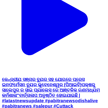
କେନ୍ଦ୍ରୀୟ ସଞ୍ଚାର ବ୍ୟୁର ସହ ଯୋଗରେ ପ୍ରେସ
ଇନଫର୍ମେସନ ବ୍ୟୁର ଭୁବେନେଶ୍ୱର (ପିଆଇବି)ପକ୍ଷରୁ
ସାଲେପୁର ର ସାଇ ପ୍ୟାଲେସ ରେ ଆଞ୍ଚଳିକ ଗଣମାଧ୍ୟମ
କର୍ମଶାଳା"ବାର୍ତ୍ତାଳାପ ଅନୁଷ୍ଠିତ ହୋଇଯାଇଛି |
#latastnewsupdate #pabitranewsodishalive
#pabitranews #salepur #Cuttack