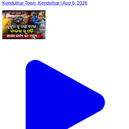
Kendujhar Town, Kendujhar | Aug 6, 2026