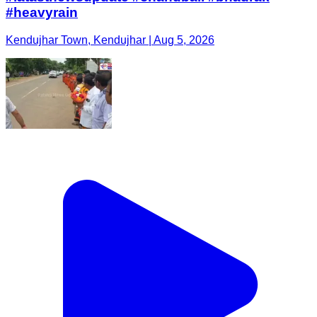
#heavyrain
Kendujhar Town, Kendujhar | Aug 5, 2026