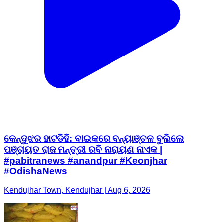
କେନ୍ଦୁଝର ହାଟଡିହି: ବାଇକରେ ବନ୍ୟାଞ୍ଚଳ ବୁଲିଲେ
ପଞ୍ଚାୟତ ରାଜ ମନ୍ତ୍ରୀ ରବି ନାରାୟଣ ନାଏକ |
#pabitranews #anandpur #Keonjhar
#OdishaNews
Kendujhar Town, Kendujhar | Aug 6, 2026