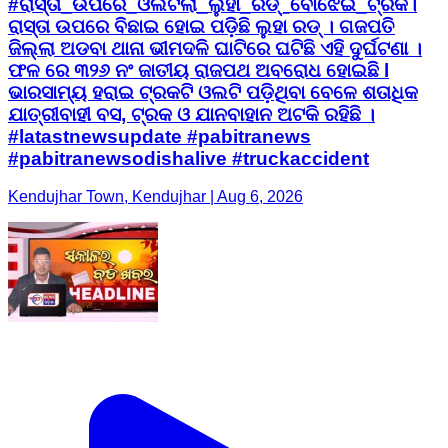
#ରାସ୍ତା_ଉପରେ_ଓଲଟିଲା_ଲୁହା_ରଡ୍_ବୋଝେଇ_ଟ୍ରକ।
ରାସ୍ତା ଉପରେ ବିଛାଇ ହୋଇ ପଡ଼ିଛି ଲୁହା ରଡ୍ । ଗଜପତି
ଜିଲ୍ଲା ଅଡବା ଥାନା ଭୀମଦଳି ଘାଟିରେ ଘଟିଛି ଏହି ଦୁର୍ଘଟଣା ।
ଫଳ ରେ ୩୨୬ ନଂ ଜାତୀୟ ରାଜପଥ ଅବରୋଧ ହୋଇଛି l
ଭାରସାମ୍ୟ ହରାଇ ଟ୍ରକଟି ଓଲଟି ପଡ଼ିଥିବା ବେଳେ ଶତାଧିକ
ଯାତ୍ରୀବାହୀ ବସ, ଟ୍ରକ ଓ ଯାନବାହାନ ଅଟକି ରହିଛି ।
#latastnewsupdate #pabitranews
#pabitranewsodishalive #truckaccident
Kendujhar Town, Kendujhar | Aug 6, 2026