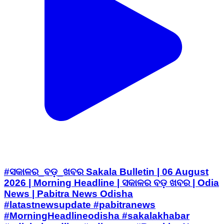
#ସକାଳର_ବଡ଼_ଖବର Sakala Bulletin | 06 August
2026 | Morning Headline | ସକାଳର ବଡ଼ ଖବର | Odia
News | Pabitra News Odisha
#latastnewsupdate #pabitranews
#MorningHeadlineodisha #sakalakhabar