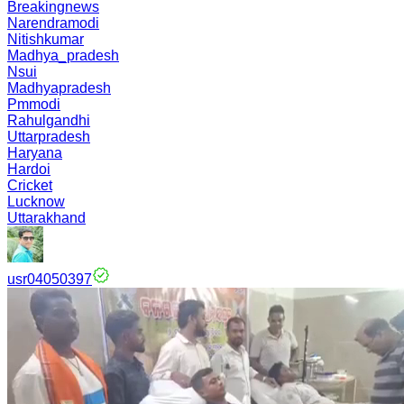
Breakingnews
Narendramodi
Nitishkumar
Madhya_pradesh
Nsui
Madhyapradesh
Pmmodi
Rahulgandhi
Uttarpradesh
Haryana
Hardoi
Cricket
Lucknow
Uttarakhand
usr04050397