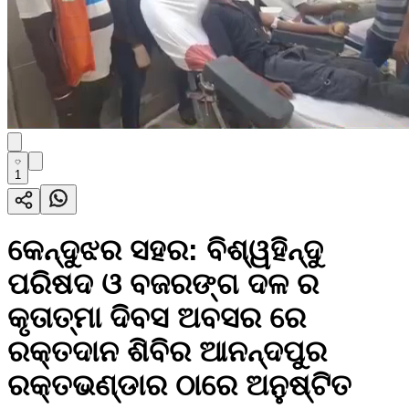
1
କେନ୍ଦୁଝର ସହର: ବିଶ୍ୱହିନ୍ଦୁ
ପରିଷଦ ଓ ବଜରଙ୍ଗ ଦଳ ର
କୃତାତ୍ମା ଦିବସ ଅବସର ରେ
ରକ୍ତଦାନ ଶିବିର ଆନନ୍ଦପୁର
ରକ୍ତଭଣ୍ଡାର ଠାରେ ଅନୁଷ୍ଟିତ