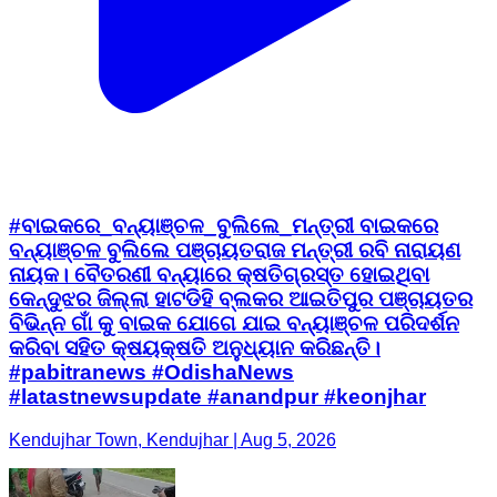
#ବାଇକରେ_ବନ୍ୟାଞ୍ଚଳ_ବୁଲିଲେ_ମନ୍ତ୍ରୀ ବାଇକରେ
ବନ୍ୟାଞ୍ଚଳ ବୁଲିଲେ ପଞ୍ଚାୟତରାଜ ମନ୍ତ୍ରୀ ରବି ନାରାୟଣ
ନାୟକ। ବୈତରଣୀ ବନ୍ୟାରେ କ୍ଷତିଗ୍ରସ୍ତ ହୋଇଥିବା
କେନ୍ଦୁଝର ଜିଲ୍ଲା ହାଟଡିହି ବ୍ଲକର ଆଇତିପୁର ପଞ୍ଚାୟତର
ବିଭିନ୍ନ ଗାଁ କୁ ବାଇକ ଯୋଗେ ଯାଇ ବନ୍ୟାଞ୍ଚଳ ପରିଦର୍ଶନ
କରିବା ସହିତ କ୍ଷୟକ୍ଷତି ଅନୁଧ୍ୟାନ କରିଛନ୍ତି।
#pabitranews #OdishaNews
#latastnewsupdate #anandpur #keonjhar
Kendujhar Town, Kendujhar | Aug 5, 2026