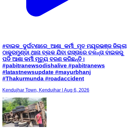
#ବାଇକ_ଦୁର୍ଘଟଣାରେ_ଆଶା_କର୍ମୀ_ମୃତ ମୟୂରଭଞ୍ଜ ଜିଲ୍ଲା
ଠାକୁରମୁଣ୍ଡା ଥାନା ବ୍ଲକ ଯିବା ରାସ୍ତାରେ ଚଳନ୍ତା ବାଇକରୁ
ପଡି ଆଶା କର୍ମୀ ମୃତ୍ୟୁ ବରଣ କରିଛନ୍ତି।
#pabitranewsodishalive #pabitranews
#latastnewsupdate #mayurbhanj
#Thakurmunda #roadaccident
Kendujhar Town, Kendujhar | Aug 6, 2026