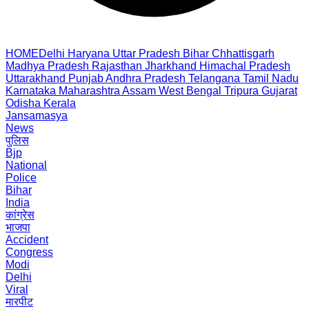
HOME
Delhi
Haryana
Uttar Pradesh
Bihar
Chhattisgarh
Madhya Pradesh
Rajasthan
Jharkhand
Himachal Pradesh
Uttarakhand
Punjab
Andhra Pradesh
Telangana
Tamil Nadu
Karnataka
Maharashtra
Assam
West Bengal
Tripura
Gujarat
Odisha
Kerala
Jansamasya
News
पुलिस
Bjp
National
Police
Bihar
India
कांग्रेस
भाजपा
Accident
Congress
Modi
Delhi
Viral
मारपीट