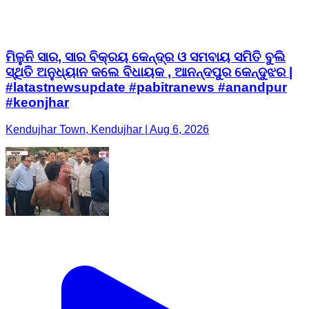
ମିଳୁନି ସାର, ସାର ବିକ୍ରୟ କେନ୍ଦ୍ର ଓ ସମବାୟ ସମିତି ବୁଲି
ସ୍ଥିତି ଅନୁଧ୍ୟାନ କଲେ ବିଧାୟକ , ଆନନ୍ଦପୁର କେନ୍ଦୁଝର |
#latastnewsupdate #pabitranews #anandpur
#keonjhar
Kendujhar Town, Kendujhar | Aug 6, 2026