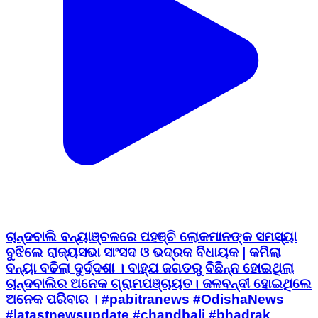
ଚାନ୍ଦବାଲି ବନ୍ୟାଞ୍ଚଳରେ ପହଞ୍ଚି ଲୋକମାନଙ୍କ ସମସ୍ୟା
ବୁଝିଲେ ରାଜ୍ୟସଭା ସାଂସଦ ଓ ଭଦ୍ରକ ବିଧାୟକ | କମିଲା
ବନ୍ୟା ବଢିଲା ଦୁର୍ଦ୍ଦଶା । ବାହ୍ଯ ଜଗତରୁ ବିଛିନ୍ନ ହୋଇଥିଲା
ଚାନ୍ଦବାଲିର ଅନେକ ଗ୍ରାମପଞ୍ଚାୟତ। ଜଳବନ୍ଦୀ ହୋଇଥିଲେ
ଅନେକ ପରିବାର । #pabitranews #OdishaNews
#latastnewsupdate #chandbali #bhadrak