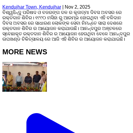
Kendujhar Town, Kendujhar
|
Nov 2, 2025
ବିଶ୍ୱହିନ୍ଦୁ ପରିଷଦ ଓ ବଜରଙ୍ଗ ଦଳ ର କୃତାତ୍ମା ଦିବସ ଅବସର ରେ
ରକ୍ତଦାନ ଶିବିର। ୧୯୯୦ ମସିହା ରୁ ଆରମ୍ଭ ହୋଇଥିବା ଏହି ବଳିଦାନ
ଦିବସ ଅବସର ରେ ସାଧାରଣ ଲୋକଙ୍କ ସେବା ନିମନ୍ତେ ସାରା ଦେଶରେ
ରକ୍ତଦାନ ଶିବିର ର ଆୟୋଜନ କରାଯାଉଛି। ଆନନ୍ଦପୁର ଅଞ୍ଚଳରେ
ସ୍ବେଛାକୃତ ରକ୍ତଦାନ ଶିବିର ର ଆୟୋଜନ ହେଉଥିବା ବେଳେ ଆନନ୍ଦପୁର
ଉପଖଣ୍ଡ ଚିକିତ୍ସାଳୟ ରେ ଆଜି ଏହି ଶିବିର ର ଆୟୋଜନ କରାଯାଇଛି।
MORE NEWS