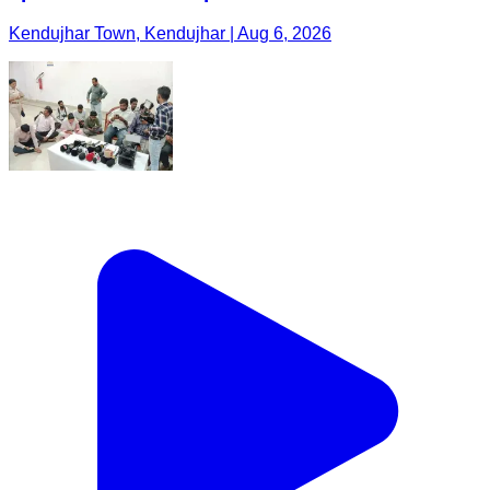
Kendujhar Town, Kendujhar | Aug 6, 2026