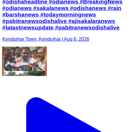
#odishaheadline #odianews #BreakingNews
#odianews #sakalanews #odishanews #rain
#barshanews #todaymorningnews
#pabitranewsodishalive #ajisakalaranews
#latastnewsupdate #pabitranewsodishalive
Kendujhar Town, Kendujhar | Aug 6, 2026