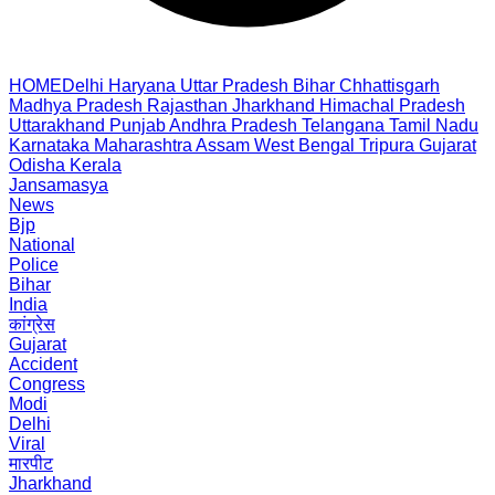
HOME
Delhi
Haryana
Uttar Pradesh
Bihar
Chhattisgarh
Madhya Pradesh
Rajasthan
Jharkhand
Himachal Pradesh
Uttarakhand
Punjab
Andhra Pradesh
Telangana
Tamil Nadu
Karnataka
Maharashtra
Assam
West Bengal
Tripura
Gujarat
Odisha
Kerala
Jansamasya
News
Bjp
National
Police
Bihar
India
कांग्रेस
Gujarat
Accident
Congress
Modi
Delhi
Viral
मारपीट
Jharkhand