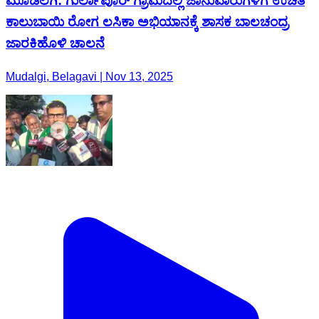
ಮೂಡಲಗಿ: ಗುರ್ಲಾಪೂರ್ ಗ್ರಾಮದಲ್ಲಿ ಜಾನುವಾರುಗಳಿಗೆ ಉಚಿತ
ಕಾಲುಬಾಯಿ ರೋಗ ಲಸಿಕಾ ಅಭಿಯಾನಕ್ಕೆ ಶಾಸಕ ಬಾಲಚಂದ್ರ
ಜಾರಕಿಹೊಳಿ ಚಾಲನೆ
Mudalgi, Belagavi | Nov 13, 2025