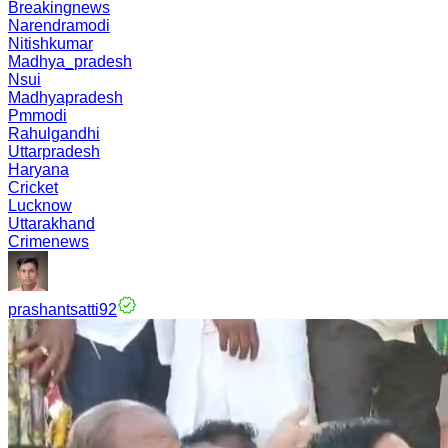
Breakingnews
Narendramodi
Nitishkumar
Madhya_pradesh
Nsui
Madhyapradesh
Pmmodi
Rahulgandhi
Uttarpradesh
Haryana
Cricket
Lucknow
Uttarakhand
Crimenews
prashantsatti92