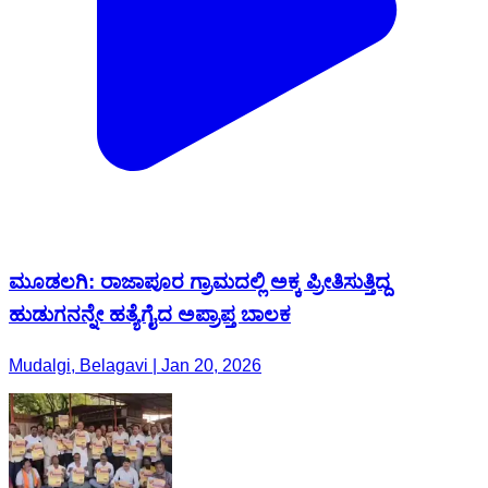
ಮೂಡಲಗಿ: ರಾಜಾಪೂರ ಗ್ರಾಮದಲ್ಲಿ ಅಕ್ಕ ಪ್ರೀತಿಸುತ್ತಿದ್ದ
ಹುಡುಗನನ್ನೇ ಹತ್ಯೆಗೈದ ಅಪ್ರಾಪ್ತ ಬಾಲಕ
Mudalgi, Belagavi | Jan 20, 2026