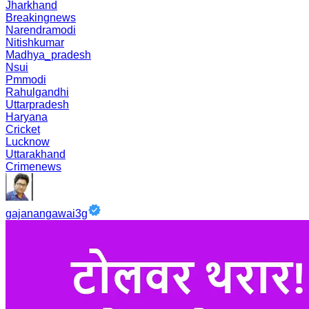
Jharkhand
Breakingnews
Narendramodi
Nitishkumar
Madhya_pradesh
Nsui
Pmmodi
Rahulgandhi
Uttarpradesh
Haryana
Cricket
Lucknow
Uttarakhand
Crimenews
gajanangawai3g