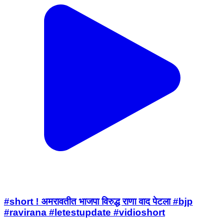
#short ! अमरावतीत भाजपा विरुद्ध राणा वाद पेटला #bjp
#ravirana #letestupdate #vidioshort