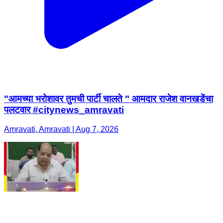
"आमच्या भरोशावर तुमची पार्टी चालते " आमदार राजेश वानखडेंचा
पलटवार #citynews_amravati
Amravati, Amravati | Aug 7, 2026