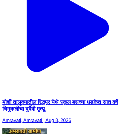
मोर्शी तालुक्यातील रिद्धपूर येथे स्कूल बसच्या धडकेत सात वर्षे
चिमुकलीचा दुर्दैवी मृत्यू
Amravati, Amravati | Aug 8, 2026