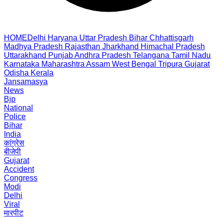
HOME
Delhi
Haryana
Uttar Pradesh
Bihar
Chhattisgarh
Madhya Pradesh
Rajasthan
Jharkhand
Himachal Pradesh
Uttarakhand
Punjab
Andhra Pradesh
Telangana
Tamil Nadu
Karnataka
Maharashtra
Assam
West Bengal
Tripura
Gujarat
Odisha
Kerala
Jansamasya
News
Bjp
National
Police
Bihar
India
कांग्रेस
बीजेपी
Gujarat
Accident
Congress
Modi
Delhi
Viral
मारपीट