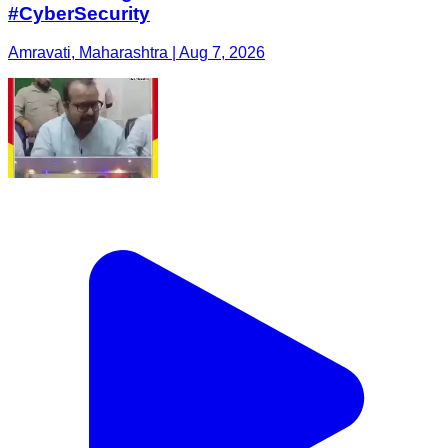
#CyberSecurity
Amravati, Maharashtra | Aug 7, 2026