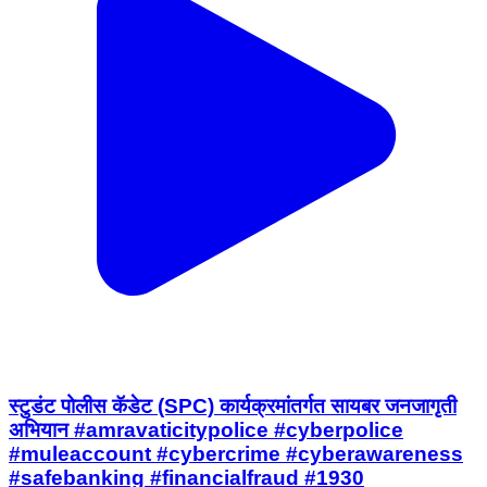
स्टुडंट पोलीस कॅडेट (SPC) कार्यक्रमांतर्गत सायबर जनजागृती
अभियान #amravaticitypolice #cyberpolice
#muleaccount #cybercrime #cyberawareness
#safebanking #financialfraud #1930