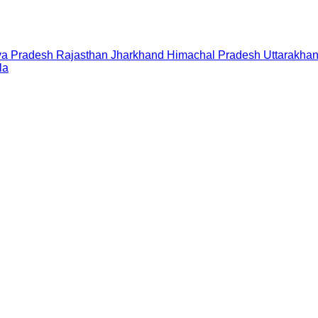
a Pradesh
Rajasthan
Jharkhand
Himachal Pradesh
Uttarakha
la