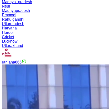
Madhya_pradesh
Nsui
Madhyapradesh
Pmmodi
Rahulgandhi
Uttarpradesh
Haryana
Hardoi
Cricket
Lucknow
Uttarakhand
ranjana866