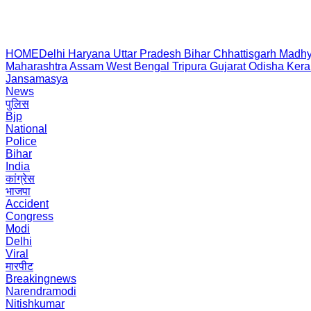
HOME
Delhi
Haryana
Uttar Pradesh
Bihar
Chhattisgarh
Madhy
Maharashtra
Assam
West Bengal
Tripura
Gujarat
Odisha
Kera
Jansamasya
News
पुलिस
Bjp
National
Police
Bihar
India
कांग्रेस
भाजपा
Accident
Congress
Modi
Delhi
Viral
मारपीट
Breakingnews
Narendramodi
Nitishkumar