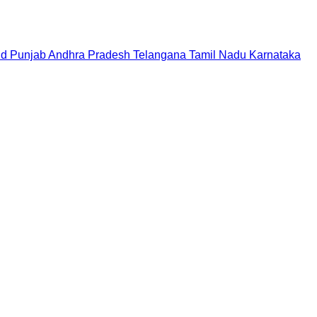
nd
Punjab
Andhra Pradesh
Telangana
Tamil Nadu
Karnataka