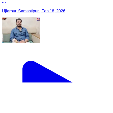
...
Ujiarpur, Samastipur | Feb 18, 2026