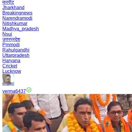
मारपीट
Jharkhand
Breakingnews
Narendramodi
Nitishkumar
Madhya_pradesh
Nsui
उत्तरप्रदेश
Pmmodi
Rahulgandhi
Uttarpradesh
Haryana
Cricket
Lucknow
verma6437