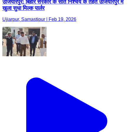
उजियारपुर: बिहार सरकार के सात निश्चय के तहत उजियारपुर में
खुला सुधा मिल्क पार्लर
Ujiarpur, Samastipur | Feb 19, 2026