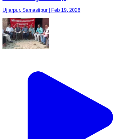
Ujiarpur, Samastipur | Feb 19, 2026