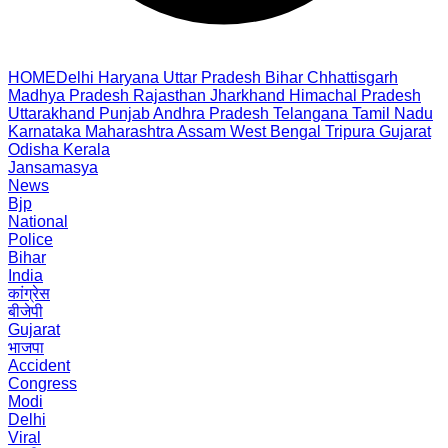
HOME
Delhi
Haryana
Uttar Pradesh
Bihar
Chhattisgarh
Madhya Pradesh
Rajasthan
Jharkhand
Himachal Pradesh
Uttarakhand
Punjab
Andhra Pradesh
Telangana
Tamil Nadu
Karnataka
Maharashtra
Assam
West Bengal
Tripura
Gujarat
Odisha
Kerala
Jansamasya
News
Bjp
National
Police
Bihar
India
कांग्रेस
बीजेपी
Gujarat
भाजपा
Accident
Congress
Modi
Delhi
Viral