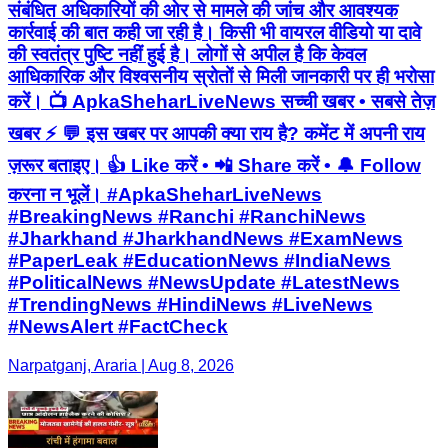
संबंधित अधिकारियों की ओर से मामले की जांच और आवश्यक
कार्रवाई की बात कही जा रही है। किसी भी वायरल वीडियो या दावे
की स्वतंत्र पुष्टि नहीं हुई है। लोगों से अपील है कि केवल
आधिकारिक और विश्वसनीय स्रोतों से मिली जानकारी पर ही भरोसा
करें। 📺 ApkaSheharLiveNews सच्ची खबर • सबसे तेज़
खबर ⚡ 💬 इस खबर पर आपकी क्या राय है? कमेंट में अपनी राय
ज़रूर बताइए। 👍 Like करें • 📲 Share करें • 🔔 Follow
करना न भूलें। #ApkaSheharLiveNews
#BreakingNews #Ranchi #RanchiNews
#Jharkhand #JharkhandNews #ExamNews
#PaperLeak #EducationNews #IndiaNews
#PoliticalNews #NewsUpdate #LatestNews
#TrendingNews #HindiNews #LiveNews
#NewsAlert #FactCheck
Narpatganj, Araria | Aug 8, 2026