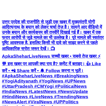
उत्तर प्रदेश की राजनीति से जुड़ी एक खबर में मुख्यमंत्री योगी
आदित्यनाथ के बयान को लेकर चर्चा तेज़ है। सामने आए वीडियो में
उनके बयान और कार्यक्रम की तस्वीरें दिखाई गई हैं। खबर में एक
फरार आरोपी से जुड़े मामले का भी उल्लेख है। पूरे मामले की स्वतंत्र
पुष्टि आवश्यक है, इसलिए किसी भी दावे को साझा करने से पहले
आधिकारिक स्रोत जरूर देखें। 📺
ApkaSheharLiveNews सच्ची खबर • सबसे तेज़ खबर ⚡
💬 इस खबर पर आपकी क्या राय है? कमेंट में बताइए। 👍 Like
करें • 📲 Share करें • 🔔 Follow करना न भूलें।
#ApkaSheharLiveNews #BreakingNews
#YogiAdityanath #YogiNews #UPNews
#UttarPradesh #CMYogi #PoliticalNews
#IndiaNews #LatestNews #NewsUpdate
#HindiNews #LiveNews #TrendingNews
#NewsAlert #ViralNews #UPPolitics