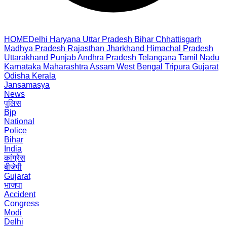
HOME
Delhi
Haryana
Uttar Pradesh
Bihar
Chhattisgarh
Madhya Pradesh
Rajasthan
Jharkhand
Himachal Pradesh
Uttarakhand
Punjab
Andhra Pradesh
Telangana
Tamil Nadu
Karnataka
Maharashtra
Assam
West Bengal
Tripura
Gujarat
Odisha
Kerala
Jansamasya
News
पुलिस
Bjp
National
Police
Bihar
India
कांग्रेस
बीजेपी
Gujarat
भाजपा
Accident
Congress
Modi
Delhi