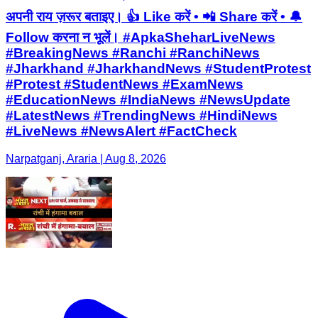
अपनी राय ज़रूर बताइए। 👍 Like करें • 📲 Share करें • 🔔
Follow करना न भूलें। #ApkaSheharLiveNews
#BreakingNews #Ranchi #RanchiNews
#Jharkhand #JharkhandNews #StudentProtest
#Protest #StudentNews #ExamNews
#EducationNews #IndiaNews #NewsUpdate
#LatestNews #TrendingNews #HindiNews
#LiveNews #NewsAlert #FactCheck
Narpatganj, Araria | Aug 8, 2026