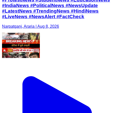
#IndiaNews #PoliticalNews #NewsUpdate
#LatestNews #TrendingNews #HindiNews
#LiveNews #NewsAlert #FactCheck
Narpatganj, Araria | Aug 8, 2026