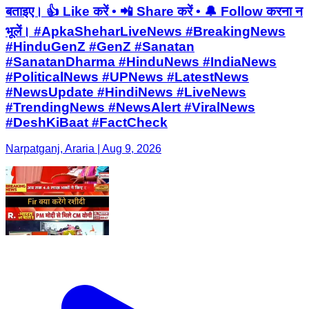
बताइए। 👍 Like करें • 📲 Share करें • 🔔 Follow करना न
भूलें। #ApkaSheharLiveNews #BreakingNews
#HinduGenZ #GenZ #Sanatan
#SanatanDharma #HinduNews #IndiaNews
#PoliticalNews #UPNews #LatestNews
#NewsUpdate #HindiNews #LiveNews
#TrendingNews #NewsAlert #ViralNews
#DeshKiBaat #FactCheck
Narpatganj, Araria | Aug 9, 2026