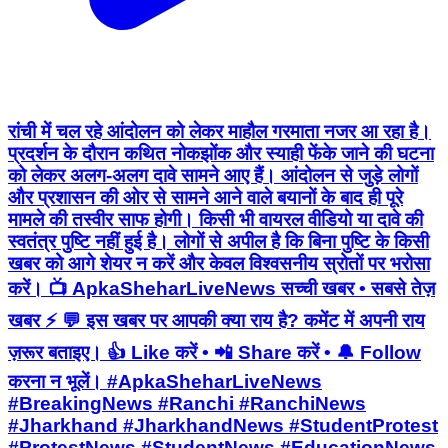
रांची में चल रहे आंदोलन को लेकर माहौल गरमाता नजर आ रहा है।
प्रदर्शन के दौरान कथित नोकझोंक और स्याही फेंके जाने की घटना
को लेकर अलग-अलग दावे सामने आए हैं। आंदोलन से जुड़े लोगों
और प्रशासन की ओर से सामने आने वाले बयानों के बाद ही पूरे
मामले की तस्वीर साफ होगी। किसी भी वायरल वीडियो या दावे की
स्वतंत्र पुष्टि नहीं हुई है। लोगों से अपील है कि बिना पुष्टि के किसी
खबर को आगे शेयर न करें और केवल विश्वसनीय स्रोतों पर भरोसा
करें। 📺 ApkaSheharLiveNews सच्ची खबर • सबसे तेज़
खबर ⚡ 💬 इस खबर पर आपकी क्या राय है? कमेंट में अपनी राय
ज़रूर बताइए। 👍 Like करें • 📲 Share करें • 🔔 Follow
करना न भूलें। #ApkaSheharLiveNews
#BreakingNews #Ranchi #RanchiNews
#Jharkhand #JharkhandNews #StudentProtest
#ProtestNews #StudentNews #EducationNews