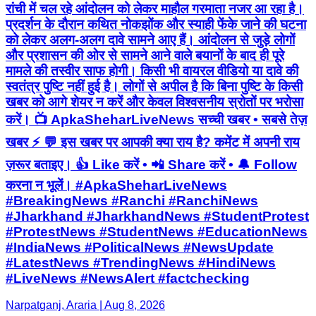
रांची में चल रहे आंदोलन को लेकर माहौल गरमाता नजर आ रहा है।
प्रदर्शन के दौरान कथित नोकझोंक और स्याही फेंके जाने की घटना
को लेकर अलग-अलग दावे सामने आए हैं। आंदोलन से जुड़े लोगों
और प्रशासन की ओर से सामने आने वाले बयानों के बाद ही पूरे
मामले की तस्वीर साफ होगी। किसी भी वायरल वीडियो या दावे की
स्वतंत्र पुष्टि नहीं हुई है। लोगों से अपील है कि बिना पुष्टि के किसी
खबर को आगे शेयर न करें और केवल विश्वसनीय स्रोतों पर भरोसा
करें। 📺 ApkaSheharLiveNews सच्ची खबर • सबसे तेज़
खबर ⚡ 💬 इस खबर पर आपकी क्या राय है? कमेंट में अपनी राय
ज़रूर बताइए। 👍 Like करें • 📲 Share करें • 🔔 Follow
करना न भूलें। #ApkaSheharLiveNews
#BreakingNews #Ranchi #RanchiNews
#Jharkhand #JharkhandNews #StudentProtest
#ProtestNews #StudentNews #EducationNews
#IndiaNews #PoliticalNews #NewsUpdate
#LatestNews #TrendingNews #HindiNews
#LiveNews #NewsAlert #factchecking
Narpatganj, Araria | Aug 8, 2026