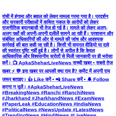
रांची में हंगामा और बवाल को लेकर मामला गरमा गया है। प्रदर्शन
और सरकारी परीक्षाओं में कथित नकल के आरोपों को लेकर
राजनीतिक बयानबाज़ी भी तेज़ हो गई है। मामले को लेकर अलग-
अलग पक्षों की अपनी-अपनी दलीलें सामने आ रही हैं। प्रशासन और
संबंधित अधिकारियों की ओर से मामले की जांच और आवश्यक
कार्रवाई की बात कही जा रही है। किसी भी वायरल वीडियो या दावे
की स्वतंत्र पुष्टि नहीं हुई है। लोगों से अपील है कि केवल
आधिकारिक और विश्वसनीय स्रोतों से मिली जानकारी पर ही भरोसा
करें। 📺 ApkaSheharLiveNews सच्ची खबर • सबसे तेज़
खबर ⚡ 💬 इस खबर पर आपकी क्या राय है? कमेंट में अपनी राय
ज़रूर बताइए। 👍 Like करें • 📲 Share करें • 🔔 Follow
करना न भूलें। #ApkaSheharLiveNews
#BreakingNews #Ranchi #RanchiNews
#Jharkhand #JharkhandNews #ExamNews
#PaperLeak #EducationNews #IndiaNews
#PoliticalNews #NewsUpdate #LatestNews
#TrendingNews #HindiNews #LiveNews