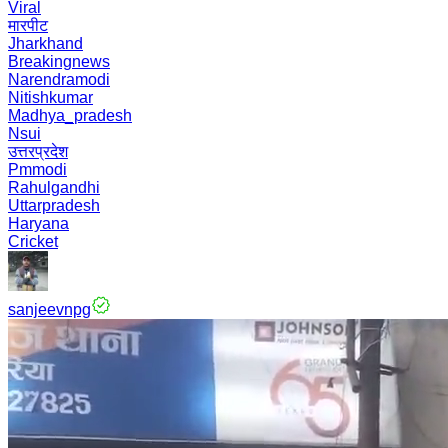
Viral
मारपीट
Jharkhand
Breakingnews
Narendramodi
Nitishkumar
Madhya_pradesh
Nsui
उत्तरप्रदेश
Pmmodi
Rahulgandhi
Uttarpradesh
Haryana
Cricket
sanjeevnpg