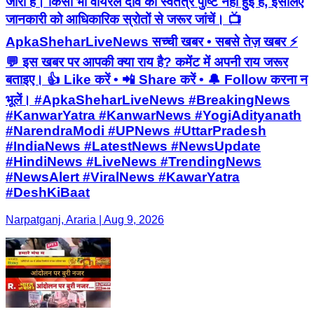
जारी हैं। किसी भी वायरल दावे की स्वतंत्र पुष्टि नहीं हुई है, इसलिए
जानकारी को आधिकारिक स्रोतों से जरूर जांचें। 📺
ApkaSheharLiveNews सच्ची खबर • सबसे तेज़ खबर ⚡
💬 इस खबर पर आपकी क्या राय है? कमेंट में अपनी राय जरूर
बताइए। 👍 Like करें • 📲 Share करें • 🔔 Follow करना न
भूलें। #ApkaSheharLiveNews #BreakingNews
#KanwarYatra #KanwarNews #YogiAdityanath
#NarendraModi #UPNews #UttarPradesh
#IndiaNews #LatestNews #NewsUpdate
#HindiNews #LiveNews #TrendingNews
#NewsAlert #ViralNews #KawarYatra
#DeshKiBaat
Narpatganj, Araria | Aug 9, 2026