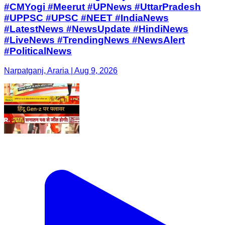
#CMYogi #Meerut #UPNews #UttarPradesh
#UPPSC #UPSC #NEET #IndiaNews
#LatestNews #NewsUpdate #HindiNews
#LiveNews #TrendingNews #NewsAlert
#PoliticalNews
Narpatganj, Araria | Aug 9, 2026