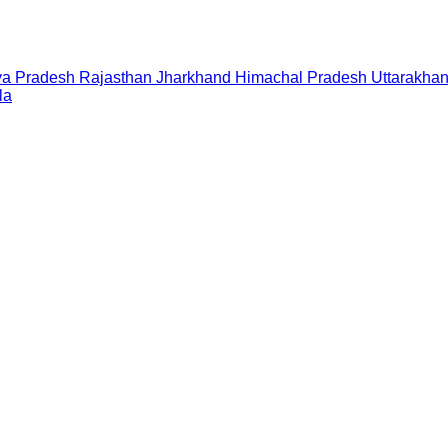
a Pradesh
Rajasthan
Jharkhand
Himachal Pradesh
Uttarakha
la