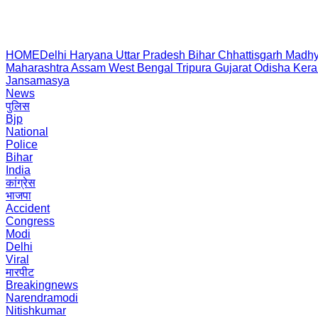
HOME
Delhi
Haryana
Uttar Pradesh
Bihar
Chhattisgarh
Madhy
Maharashtra
Assam
West Bengal
Tripura
Gujarat
Odisha
Kera
Jansamasya
News
पुलिस
Bjp
National
Police
Bihar
India
कांग्रेस
भाजपा
Accident
Congress
Modi
Delhi
Viral
मारपीट
Breakingnews
Narendramodi
Nitishkumar