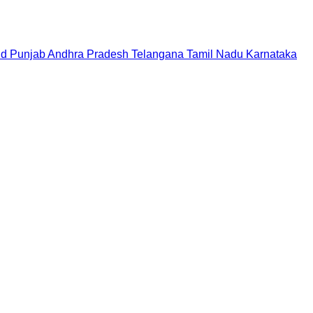
nd
Punjab
Andhra Pradesh
Telangana
Tamil Nadu
Karnataka