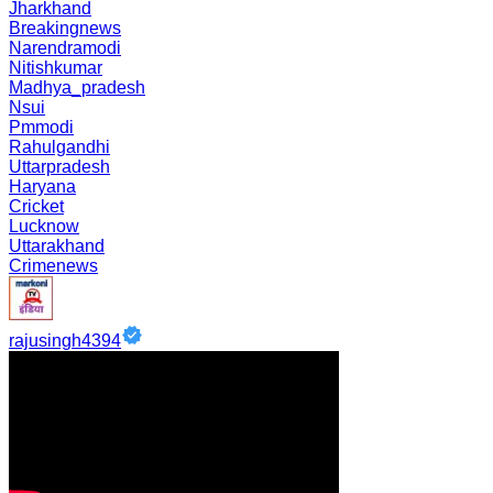
Jharkhand
Breakingnews
Narendramodi
Nitishkumar
Madhya_pradesh
Nsui
Pmmodi
Rahulgandhi
Uttarpradesh
Haryana
Cricket
Lucknow
Uttarakhand
Crimenews
rajusingh4394