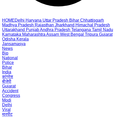
HOME
Delhi
Haryana
Uttar Pradesh
Bihar
Chhattisgarh
Madhya Pradesh
Rajasthan
Jharkhand
Himachal Pradesh
Uttarakhand
Punjab
Andhra Pradesh
Telangana
Tamil Nadu
Karnataka
Maharashtra
Assam
West Bengal
Tripura
Gujarat
Odisha
Kerala
Jansamasya
News
Bjp
National
Police
Bihar
India
कांग्रेस
बीजेपी
Gujarat
Accident
Congress
Modi
Delhi
Viral
मारपीट