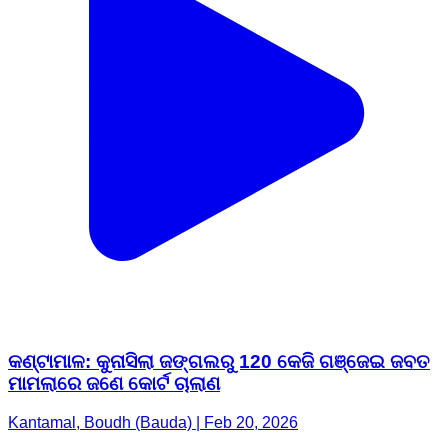
କଣ୍ଟାମାଳ: କୁନାସିଲା ଜଙ୍ଗଲରୁ 120 କେଜି ଗଞ୍ଜେଇ ଜବତ
ମାମଲାରେ ଜଣେ କୋର୍ଟ ଚାଲାଣ
Kantamal, Boudh (Bauda) | Feb 20, 2026