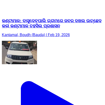
କଣ୍ଟାମାଳ: ବାସୁଦେବପାଲି ଗ୍ରାମରେ ଜବର ଦଖଲ ଉଚ୍ଛେଦ
କଲା କଣ୍ଟାମାଳ ତହସିଲ ପ୍ରଶାସନ
Kantamal, Boudh (Bauda) | Feb 19, 2026