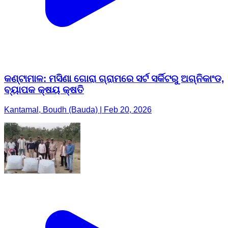
କଣ୍ଟାମାଳ: ମସିଣା ଗୋରା ଗ୍ରାମରେ ସର୍ଟ ସର୍କିଟରୁ ଅଗ୍ନିକାଂଡ,
ବ୍ୟାପକ କ୍ଷୟ କ୍ଷତି
Kantamal, Boudh (Bauda) | Feb 20, 2026