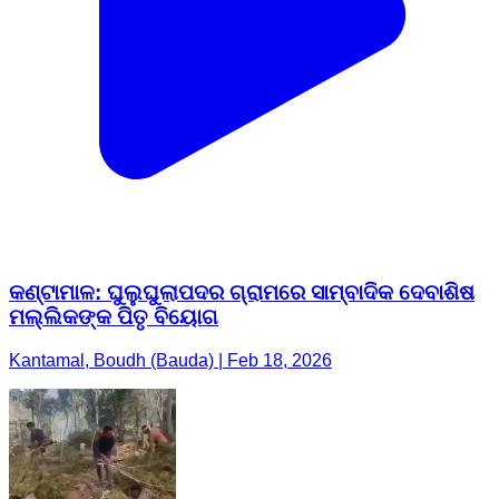
କଣ୍ଟାମାଳ: ଘୁଲୁଘୁଲାପଦର ଗ୍ରାମରେ ସାମ୍ବାଦିକ ଦେବାଶିଷ
ମଲ୍ଲିକଙ୍କ ପିତୃ ବିୟୋଗ
Kantamal, Boudh (Bauda) | Feb 18, 2026