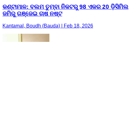
କଣ୍ଟାମାଳ: ବଲମ ତୁମ୍ବା ନିକଟରୁ 98 ଏକର 20 ଡ଼ିସିମିଲ
ଜମିରୁ ଗଞ୍ଜେଇ ଚାଷ ନଷ୍ଟ
Kantamal, Boudh (Bauda) | Feb 18, 2026