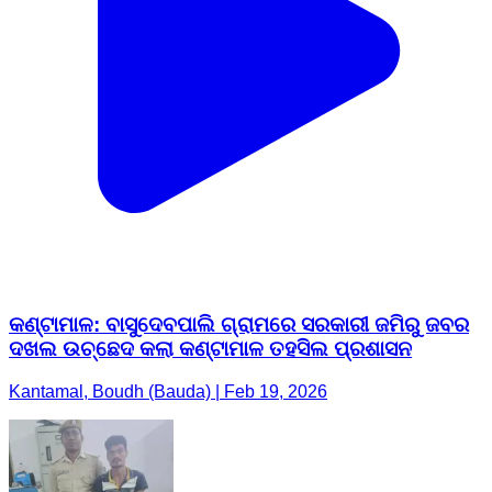
କଣ୍ଟାମାଳ: ବାସୁଦେବପାଲି ଗ୍ରାମରେ ସରକାରୀ ଜମିରୁ ଜବର
ଦଖଲ ଉଚ୍ଛେଦ କଲା କଣ୍ଟାମାଳ ତହସିଲ ପ୍ରଶାସନ
Kantamal, Boudh (Bauda) | Feb 19, 2026