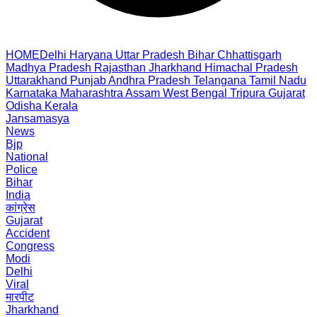
HOME
Delhi
Haryana
Uttar Pradesh
Bihar
Chhattisgarh
Madhya Pradesh
Rajasthan
Jharkhand
Himachal Pradesh
Uttarakhand
Punjab
Andhra Pradesh
Telangana
Tamil Nadu
Karnataka
Maharashtra
Assam
West Bengal
Tripura
Gujarat
Odisha
Kerala
Jansamasya
News
Bjp
National
Police
Bihar
India
कांग्रेस
Gujarat
Accident
Congress
Modi
Delhi
Viral
मारपीट
Jharkhand