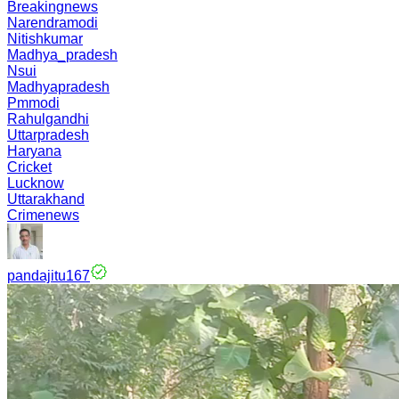
Breakingnews
Narendramodi
Nitishkumar
Madhya_pradesh
Nsui
Madhyapradesh
Pmmodi
Rahulgandhi
Uttarpradesh
Haryana
Cricket
Lucknow
Uttarakhand
Crimenews
pandajitu167