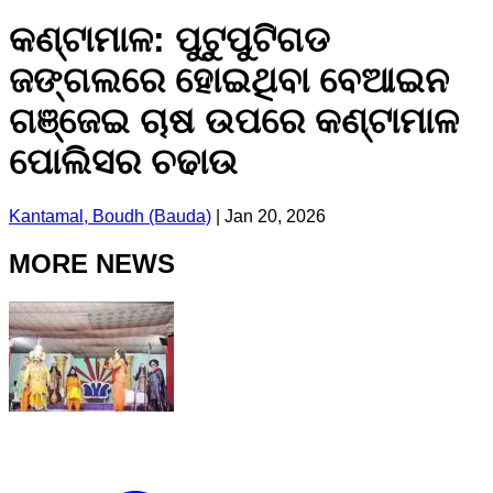
କଣ୍ଟାମାଳ: ପୁଟୁପୁଟିଗଡ
ଜଙ୍ଗଲରେ ହୋଇଥିବା ବେଆଇନ
ଗଞ୍ଜେଇ ଚାଷ ଉପରେ କଣ୍ଟାମାଳ
ପୋଲିସର ଚଢାଉ
Kantamal, Boudh (Bauda)
|
Jan 20, 2026
MORE NEWS