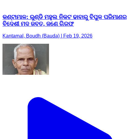
କଣ୍ଟାମାଳ: ରୁଣ୍ଡି ମହୁଲ ନିକଟ ଢାବାରୁ ବିପୁଳ ପରିମାଣର
ବିଦେଶୀ ମଦ ଜବତ, ଜଣେ ଗିରଫ
Kantamal, Boudh (Bauda) | Feb 19, 2026