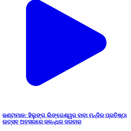
କଣ୍ଟାମାଳ: ହିଲୁଙ୍ଗ ଲିଙ୍ଗେଶ୍ୱର ବାବା ମନ୍ଦିର ପ୍ରତିଷ୍ଠା
ଉତ୍ସବ ଅବସରରେ ଜଳନ୍ଧର ଦରବାର