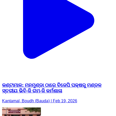
କଣ୍ଟାମାଳ: ମନମୁଣ୍ଡା ଠାରେ ବିଜେପି ପକ୍ଷରୁ ମଣ୍ଡଳ
ସ୍ତରୀୟ ଭିବି-ଜି ରାମ-ଜି କର୍ମଶାଳା
Kantamal, Boudh (Bauda) | Feb 19, 2026