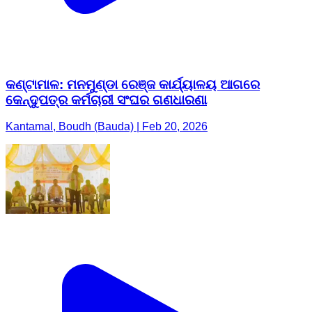
କଣ୍ଟାମାଳ: ମନମୁଣ୍ଡା ରେଞ୍ଜ କାର୍ଯ୍ୟାଳୟ ଆଗରେ
କେନ୍ଦୁପତ୍ର କର୍ମଚାରୀ ସଂଘର ଗଣଧାରଣା
Kantamal, Boudh (Bauda) | Feb 20, 2026