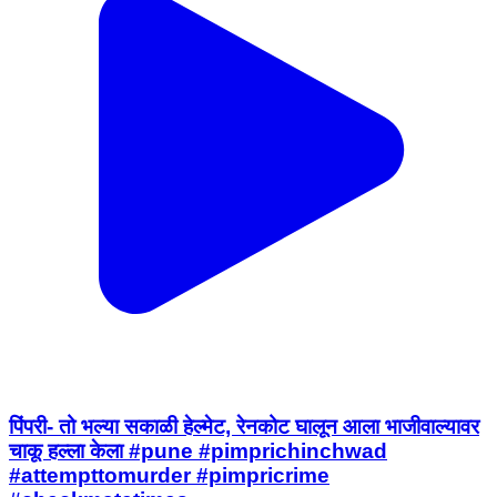
पिंपरी- तो भल्या सकाळी हेल्मेट, रेनकोट घालून आला भाजीवाल्यावर
चाकू हल्ला केला #pune #pimprichinchwad
#attempttomurder #pimpricrime