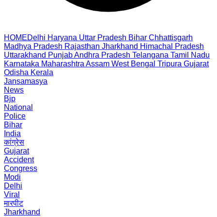
HOME
Delhi
Haryana
Uttar Pradesh
Bihar
Chhattisgarh
Madhya Pradesh
Rajasthan
Jharkhand
Himachal Pradesh
Uttarakhand
Punjab
Andhra Pradesh
Telangana
Tamil Nadu
Karnataka
Maharashtra
Assam
West Bengal
Tripura
Gujarat
Odisha
Kerala
Jansamasya
News
Bjp
National
Police
Bihar
India
कांग्रेस
Gujarat
Accident
Congress
Modi
Delhi
Viral
मारपीट
Jharkhand