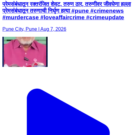
प्रेमसंबंधातून रक्तरंजित शेवट, तरुण ठार, तरुणीवर जीवघेणा हल्ला
प्रेमसंबंधातून तरुणाची निर्घृण हत्या #pune #crimenews
#murdercase #loveaffaircrime #crimeupdate
Pune City, Pune | Aug 7, 2026