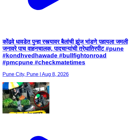
कोंढवे धावडेत पुन्हा रस्त्यावर बैलांची झुंज भांडणे पहायला जमली
जनावरे पाच वाहनचालक, पादचाऱ्यांची त्रेधातिरपीट #pune
#kondhvedhawade #bullfightonroad
#pmcpune #checkmatetimes
Pune City, Pune | Aug 8, 2026