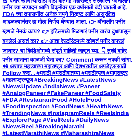
🚨 पनीर खाणाऱ्यांसाठी मोठी बातमी! महाराष्ट्र सरकारने ‘ॲनालॉग
पनीर’च्या उत्पादन आणि विक्रीवर एक वर्षासाठी बंदी घातली आहे.
FDA च्या तपासणीत अनेक नमुने निकृष्ट आणि असुरक्षित
आढळल्यानंतर हा मोठा निर्णय घेण्यात आला. 👉 ॲनालॉग पनीर
म्हणजे नेमकं काय? 👉 हॉटेलमध्ये मिळणारं पनीर खरंच दुधापासून
बनलेलं असतं का? 👉 आता रेस्टॉरंटमध्ये कोणतं पनीर वापरलं
जाणार? या व्हिडिओमध्ये संपूर्ण माहिती जाणून घ्या. 👇 तुम्ही बाहेर
पनीर खाताना काळजी घेता का? Comment करून नक्की सांगा.
📲 अशाच महत्त्वाच्या महाराष्ट्र आणि देशभरातील अपडेट्ससाठी
Follow करा. . #मराठी #मराठीबातम्या #मराठीन्यूज #महाराष्ट्र
#महाराष्ट्रन्यूज #BreakingNews #LatestNews
#NewsUpdate #IndiaNews #Paneer
#AnalogPaneer #FakePaneer #FoodSafety
#FDA #RestaurantFood #HotelFood
#FoodInspection #FoodNews #HealthNews
#TrendingNews #InstagramReels #ReelsIndia
#ExplorePage #ViralReels #DailyNews
#NewsReel #BreakingMarathi
#LatestMarathiNews #MaharashtraNews