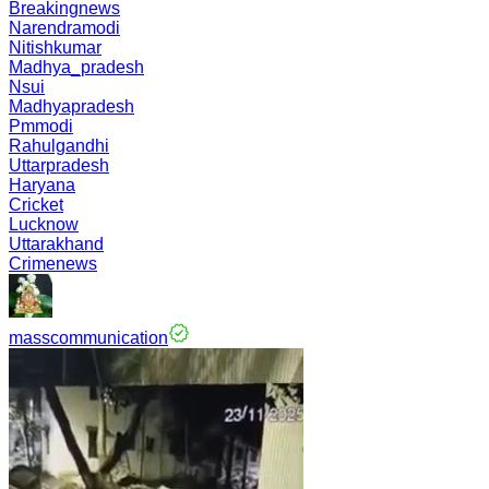
Breakingnews
Narendramodi
Nitishkumar
Madhya_pradesh
Nsui
Madhyapradesh
Pmmodi
Rahulgandhi
Uttarpradesh
Haryana
Cricket
Lucknow
Uttarakhand
Crimenews
masscommunication