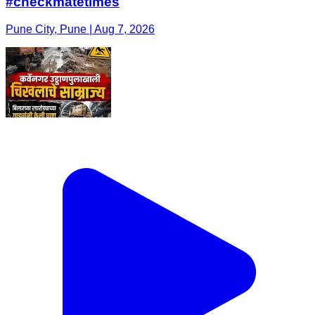
#checkmatetimes
Pune City, Pune | Aug 7, 2026