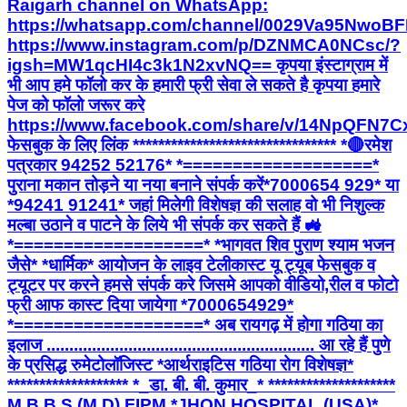
Raigarh channel on WhatsApp:
https://whatsapp.com/channel/0029Va95Nwo
https://www.instagram.com/p/DZNMCA0NCsc/?
igsh=MW1qcHI4c3k1N2xvNQ== कृपया इंस्टाग्राम में
भी आप हमे फॉलो कर के हमारी फ्री सेवा ले सकते है कृपया हमारे
पेज को फॉलो जरूर करे
https://www.facebook.com/share/v/14NpQFN7C
फेसबुक के लिए लिंक ******************************** *🔴रमेश
पत्रकार 94252 52176* *===================*
पुराना मकान तोड़ने या नया बनाने संपर्क करें*7000654 929* या
*94241 91241* जहां मिलेगी विशेषज्ञ की सलाह वो भी निशुल्क
मल्बा उठाने व पाटने के लिये भी संपर्क कर सकते हैं 🚜
*===================* *भागवत शिव पुराण श्याम भजन
जैसे* *धार्मिक* आयोजन के लाइव टेलीकास्ट यू ट्यूब फेसबुक व
ट्यूटर पर करने हमसे संपर्क करे जिसमे आपको वीडियो,रील व फोटो
फ्री आफ कास्ट दिया जायेगा *7000654929*
*===================* अब रायगढ़ में होगा गठिया का
इलाज ........................................................... आ रहे हैं पुणे
के प्रसिद्ध रुमेटोलॉजिस्ट *आर्थराइटिस गठिया रोग विशेषज्ञ*
******************* *_डा. बी. बी. कुमार_* ********************
M B B S (M.D) FIPM *JHON HOSPITAL (USA)*