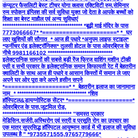
कंप्यूटर फैसलिटी बेस्ट टीचर योगा क्लास एक्टिविटी रुम,सेमिनार
रुम स्पोकन इंग्लिश की सर्व सुविधा युक्त जो देता हे आपके बच्चों को
शिक्षा का बेस्ट माहौल एवं अन्य सुविधाएं
************************************* *बूढ़ी माई मंदिर के पास
7773066667* *======================* *_घर
लाए खुशियों की सौगात_* आज ही पधारे *अनुपम लाइफ स्टाइल*
*फर्नीचर एंड इलेक्ट्रॉनिक्स* तुलसी होटल के पास ओवरब्रिज के
नीचे 9981166102 ******************************
इलेक्ट्रानिक सामनों की सबसे बड़ी रेंज फ्रिज वाशिंग मशीन टीव्ही
एसी व सभी प्रकार के इलेक्ट्रानिक समान किफायती रेट में बेहतरीन
क्वालिटी के साथ आज ही पधारे व आसान किस्तों में समान ले जाए
अपने घर ओर पूरा करे अपने हसीन सपने
*===================* *_बेहतरीन इलाज का जानामाना
नाम_* ******************************** *शिव
हॉस्पिटल&डायग्नोस्टिक सेंटर* *===================*
ओवरब्रिज के पास,जूटमिल रोड,
******************************** "समस्त प्रकार
मेडिसिन,सर्जरी,अस्थिरोग एवं स्त्री व प्रसूति रोग का उपचार का
एक मात्र सुप्रसिद्ध हॉस्पिटल आयुष्मान कार्ड में भी इलाज की सुविधा
उपलब्ध है " *9735571555,9765779666*