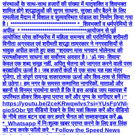
संस्थाओं के साथ-साथ हज़ारों की संख्या में मातृशक्ति व शिवभक्त
शामिल होगे श्रद्धालुओं की सुगम साधना, सुरक्षा और बैठने के लिए
रामलीला मैदान में विशाल व सुव्यवस्थित पांडाल का निर्माण किया गया
है। ******************************* *_​शिवभक्तों व धर्मप्रेमियो से
अपील_* ******************************* ​आयोजन से पूर्व
आयोजित प्रेस कॉन्फ्रेंस में महिला समन्वय की प्रतिनिधि श्रीमती
विनीता अग्रवाल एवं श्रीमती श्रद्धा ताम्रकार ने नगरवासियों से
भावुक अपील करते हुए कहा ​"श्रावण मास भगवान भोलेनाथ की
प्रत्यक्षीकरण साधना का सर्वोत्तम अवसर है। 'ॐ नमः शिवाय'
केवल एक शब्द समूह नहीं, अपितु चेतना को जाग्रत करने वाली परम
ब्रह्मांडीय ऊर्जा है। जब हज़ारों कंठों से एक साथ यह महा मंत्र
गूंजेगा, तो संपूर्ण रायगढ़ सकारात्मक ऊर्जा और शिव-तत्व से सिंचित
हो उठेगा। हम नगर के समस्त सम्मानित नागरिकों, माताओं और
बहनों से विनम्र प्रार्थना करते हैं कि वे इस अखंड जाप महायज्ञ में
उपस्थित होकर शिव-कृपा प्राप्त करें और पुण्य के भागीदार बनें।"
https://youtu.be/2ceKRwqwlvs?si=YUsFpVNI-
gioSObr पूरा वीडियो देखने के लिए यहां क्लिक करें और वीडियो
के नीचे लाल बटन दबा कर हमारे चैनल को सब्सक्राइब करें 🙏
*_Whatsapp में निःशुल्क खबर प्राप्त करने के लिए इस लिंक
को टच करके फॉलो करे_* Follow the Speed News