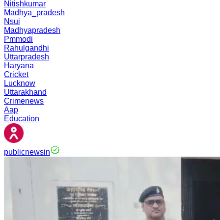
Nitishkumar
Madhya_pradesh
Nsui
Madhyapradesh
Pmmodi
Rahulgandhi
Uttarpradesh
Haryana
Cricket
Lucknow
Uttarakhand
Crimenews
Aap
Education
publicnewsin