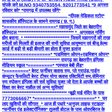
संपर्क करे M.NO 9340753554, 9201773541 *9 अगस्त
रविवार को* *रायगढ़ में उपलब्ध रहेंगे*
.................................................... *दीपक मेडिकल स्टोर*
शासकीय हॉस्पिटल के सामने रायगढ़ ( छ. ग.)
*===================* महासमुंद जिले का बेहतरीन
हॉस्पिटल ******************************** *_अग्रवाल नर्सिंग
होम बसना_* ************************** जिसमें महानगरों की तरह
मरीजों को मिलती ही इलाज की सभी सुविधा आयुष्मान एवं बीजू हेल्थ
कार्ड में बड़ी से बड़ी बीमारी का होता है मुफ्त इलाज
*=================* *एडमिशन ओपन+एडमिशन ओपन*
********************************* रायगढ़ का बेहतरीन इंग्लिश
मीडियम स्कूल *=========* *एस्सल बेबी लैंड*
*=========* बेस्ट फर्नीचर क्लास रुम, प्ले ग्राउंड,गार्डन
कंप्यूटर फैसलिटी बेस्ट टीचर योगा क्लास एक्टिविटी रुम,सेमिनार
रुम स्पोकन इंग्लिश की सर्व सुविधा युक्त जो देता हे आपके बच्चों को
शिक्षा का बेस्ट माहौल एवं अन्य सुविधाएं
************************************* *बूढ़ी माई मंदिर के पास
7773066667* *======================* *_घर
लाए खुशियों की सौगात_* आज ही पधारे *अनुपम लाइफ स्टाइल*
*फर्नीचर एंड इलेक्ट्रॉनिक्स* तुलसी होटल के पास ओवरब्रिज के