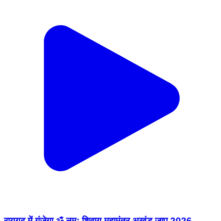
रायगढ़ में गूंजेगा ॐ नमः शिवाय महामंत्र,अखंड जाप 2026