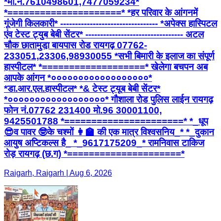
*मो.नं.7610498601,7477059234*
*=====================* *हर परिवार के आंगनमें
गूंजेगी किलकारी* --------------------------------- *अपेक्स हास्पिटल
एंव टेस्ट ट्युब बेबी सेंटर* --------------------------------- अटल
चौक छातामुडा़ बायपास रोड रायगढ़ 07762-
233051,23306,98930055 *सभी बिमारी के इलाज का संपूर्ण
हास्पीटल* *===================* खेलेगा बचपन अब
आपके आंगन *००००००००००००००००००*
*डा.आर.एल.हास्पीटल* *& टेस्ट ट्यूब बेबी सेंटर*
*००००००००००००००००००* गौशाला रोड पुलिस लाईन रायगढ़
फोन नं.07762 231400 मो.96 30001100,
9425501788 *======================* *_धूप
😎व पावर 🤓के चश्मों 👩‍🏫 की एक मात्र विश्वसनिय_* *_दुकान
आयुष अप्टिकल्स है_ *_9617175209_* रामनिवास टाकिज
रोड़ रायगढ़ (छ.ग) *=====================*
Raigarh, Raigarh | Aug 6, 2026