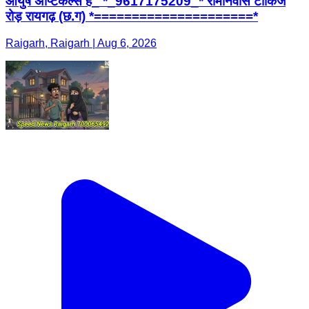
आयुष अप्टिकल्स है_ *_9617175209_* रामनिवास टाकिज
रोड़ रायगढ़ (छ.ग) *=====================*
Raigarh, Raigarh | Aug 6, 2026