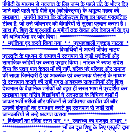
पीपीटी के माध्यम से नवजात के लिए जन्म के पहले घंटे के भीतर दिए
जाने वाले पहले गाढ़े पीले दूध (कोलोस्ट्रम) के अमूल्य महत्व को
समझाया। उन्होंने बताया कि कोलोस्ट्रम शिशु का पहला प्राकृतिक
टीका है, जो उसे जीवनभर की बीमारियों से सुरक्षा प्रदान करता है।
साथ ही, शिशु के शुरुआती 6 महीनों तक केवल और केवल माँ के दूध
की अनिवार्यता पर जोर दिया। ***************************
*_भ्रांतिया दूर करने किया गया_* *​_प्रभावशाली नुक्कड़ नाटक_*
*************************** विद्यार्थियों ने अपनी जीवंत नाट्य
प्रस्तुति के माध्यम से समाज में स्तनपान से जुड़ी भ्रांतियों और
सामाजिक रूढ़ियों पर करारा प्रहार किया। नाटक ने स्पष्ट संदेश
दिया कि स्तन पान केवल माँ की नहीं, बल्कि पूरे परिवार और समाज
की साझा जिम्मेदारी है एवं आकर्षक एवं कलात्मक पोस्टरों के माध्यम
से स्तनपान कराने की सही मुद्रा आवश्यक सावधानियों और शिशु
देखभाल के वैज्ञानिक तरीकों को बहुत ही सरल भाषा में प्रदर्शित कर
समझाया गया नर्सिंग विद्यार्थियों ने अस्पताल के विभिन्न वार्डों में
जाकर भर्ती मरीजों और परिजनों से व्यक्तिगत बातचीत की और
उनकी शंकाओं का समाधान करते हुए स्तनपान से जुड़ी सही
जानकारियों से उन्हें अवगत कराया **************************** ​
*_विशेषज्ञों का संदेश स्तन पान_* *_स्वास्थ्य का मजबूत आधार_*
**************************** ​“माँ का दूध शिशु के लिए प्रकृति द्वारा