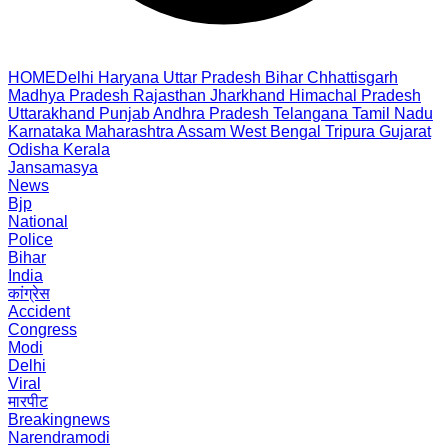
HOME
Delhi
Haryana
Uttar Pradesh
Bihar
Chhattisgarh
Madhya Pradesh
Rajasthan
Jharkhand
Himachal Pradesh
Uttarakhand
Punjab
Andhra Pradesh
Telangana
Tamil Nadu
Karnataka
Maharashtra
Assam
West Bengal
Tripura
Gujarat
Odisha
Kerala
Jansamasya
News
Bjp
National
Police
Bihar
India
कांग्रेस
Accident
Congress
Modi
Delhi
Viral
मारपीट
Breakingnews
Narendramodi