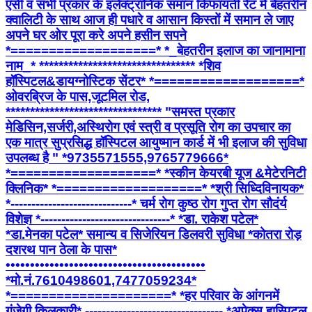
एसी व सभी प्रकार के इलेक्ट्रानिक समान किफायती रेट में बेहतरीन
क्वालिटी के साथ आज ही पधारे व आसान किस्तों में समान ले जाए
अपने घर ओर पूरा करे अपने हसीन सपने
*===================* *_बेहतरीन इलाज का जानामाना
नाम_* ******************************** *शिव
हॉस्पिटल&डायग्नोस्टिक सेंटर* *===================*
ओवरब्रिज के पास,जूटमिल रोड,
******************************** "समस्त प्रकार
मेडिसिन,सर्जरी,अस्थिरोग एवं स्त्री व प्रसूति रोग का उपचार का
एक मात्र सुप्रसिद्ध हॉस्पिटल आयुष्मान कार्ड में भी इलाज की सुविधा
उपलब्ध है " *9735571555,9765779666*
*===================* *स्कीन केयरबी यूज &मेटेरनिटी
क्लिनिक* *===================* *श्री सिध्दिविनायक*
*-----------------------------* चर्म रोग कुष्ठ रोग गुप्त रोग सौदंर्य
विशेज्ञ *-------------------------------* *डा. राकेश पटेल*
*डा.मेनका पटेल* समान्य व सिजेरियन डिलवरी सुविधा *कोतरा रोड़
दशरथ पान ठेला के पास*
•••••••••••••••••••••••••••••••••••••••••
*मो.नं.7610498601,7477059234*
*=====================* *हर परिवार के आंगनमें
गूंजेगी किलकारी* --------------------------------- *अपेक्स हास्पिटल