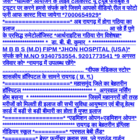
जैसे* *धार्मिक* आयोजन के लाइव टेलीकास्ट यू ट्यूब फेसबुक व
ट्यूटर पर करने हमसे संपर्क करे जिसमे आपको वीडियो,रील व फोटो
फ्री आफ कास्ट दिया जायेगा *7000654929*
*===================* अब रायगढ़ में होगा गठिया का
इलाज ........................................................... आ रहे हैं पुणे
के प्रसिद्ध रुमेटोलॉजिस्ट *आर्थराइटिस गठिया रोग विशेषज्ञ*
******************* *_डा. बी. बी. कुमार_* ********************
M B B S (M.D) FIPM *JHON HOSPITAL (USA)*
संपर्क करे M.NO 9340753554, 9201773541 *9 अगस्त
रविवार को* *रायगढ़ में उपलब्ध रहेंगे*
.................................................... *दीपक मेडिकल स्टोर*
शासकीय हॉस्पिटल के सामने रायगढ़ ( छ. ग.)
*===================* महासमुंद जिले का बेहतरीन
हॉस्पिटल ******************************** *_अग्रवाल नर्सिंग
होम बसना_* ************************** जिसमें महानगरों की तरह
मरीजों को मिलती ही इलाज की सभी सुविधा आयुष्मान एवं बीजू हेल्थ
कार्ड में बड़ी से बड़ी बीमारी का होता है मुफ्त इलाज
*=================* *एडमिशन ओपन+एडमिशन ओपन*
********************************* रायगढ़ का बेहतरीन इंग्लिश
मीडियम स्कूल *=========* *एस्सल बेबी लैंड*
*=========* बेस्ट फर्नीचर क्लास रुम, प्ले ग्राउंड,गार्डन