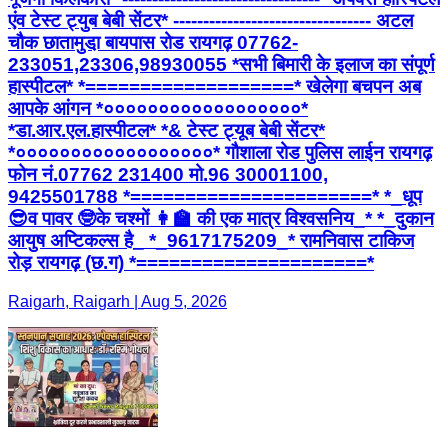
एंव टेस्ट ट्युब बेबी सेंटर* --------------------------------- अटल
चौक छातामुडा़ बायपास रोड रायगढ़ 07762-
233051,23306,98930055 *सभी बिमारी के इलाज का संपूर्ण
हास्पीटल* *===================* खेलेगा बचपन अब
आपके आंगन *००००००००००००००००००*
*डा.आर.एल.हास्पीटल* *& टेस्ट ट्यूब बेबी सेंटर*
*००००००००००००००००००* गौशाला रोड पुलिस लाईन रायगढ़
फोन नं.07762 231400 मो.96 30001100,
9425501788 *======================* *_धूप
😎व पावर 🤓के चश्मों 👩‍🏫 की एक मात्र विश्वसनिय_* *_दुकान
आयुष अप्टिकल्स है_ *_9617175209_* रामनिवास टाकिज
रोड़ रायगढ़ (छ.ग) *=====================*
Raigarh, Raigarh | Aug 5, 2026