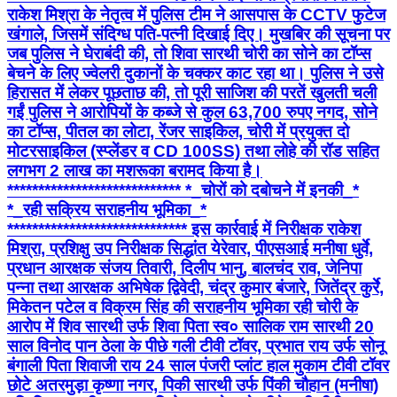
राकेश मिश्रा के नेतृत्व में पुलिस टीम ने आसपास के CCTV फुटेज
खंगाले, जिसमें संदिग्ध पति-पत्नी दिखाई दिए। मुखबिर की सूचना पर
जब पुलिस ने घेराबंदी की, तो शिवा सारथी चोरी का सोने का टॉप्स
बेचने के लिए ज्वेलरी दुकानों के चक्कर काट रहा था। पुलिस ने उसे
हिरासत में लेकर पूछताछ की, तो पूरी साजिश की परतें खुलती चली
गईं ​पुलिस ने आरोपियों के कब्जे से कुल 63,700 रुपए नगद, सोने
का टॉप्स, पीतल का लोटा, रेंजर साइकिल, चोरी में प्रयुक्त दो
मोटरसाइकिल (स्प्लेंडर व CD 100SS) तथा लोहे की रॉड सहित
लगभग 2 लाख का मशरूका बरामद किया है।
**************************** *_चोरों को दबोचने में इनकी_*
*_रही सक्रिय सराहनीय भूमिका_*
***************************** इस कार्रवाई में निरीक्षक राकेश
मिश्रा, प्रशिक्षु उप निरीक्षक सिद्धांत येरेवार, पीएसआई मनीषा धुर्वे,
प्रधान आरक्षक संजय तिवारी, दिलीप भानु, बालचंद राव, जेनिपा
पन्ना तथा आरक्षक अभिषेक द्विवेदी, चंद्र कुमार बंजारे, जितेंद्र कुर्रे,
मिकेतन पटेल व विक्रम सिंह की सराहनीय भूमिका रही चोरी के
आरोप में शिव सारथी उर्फ शिवा पिता स्व० सालिक राम सारथी 20
साल विनोद पान ठेला के पीछे गली टीवी टॉवर, प्रभात राय उर्फ सोनू
बंगाली पिता शिवाजी राय 24 साल पंजरी प्लांट हाल मुकाम टीवी टॉवर
छोटे अतरमुड़ा कृष्णा नगर, पिकी सारथी उर्फ पिंकी चौहान (मनीषा)