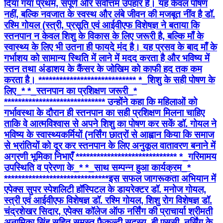
दिया गया प्रथम, संपूर्ण और सर्वोत्तम उपहार है। यह केवल पोषण
नहीं, बल्कि नवजात के स्वस्थ और लंबे जीवन की मजबूत नींव है डॉ.
रश्मि गोयल (स्त्री, प्रसूति एवं आईवीएफ विशेषज्ञ ने बताया कि
स्तनपान न केवल शिशु के विकास के लिए जरूरी है, बल्कि माँ के
स्वास्थ्य के लिए भी उतना ही फायदे मंद है। यह प्रसव के बाद माँ के
गर्भाशय को सामान्य स्थिति में लाने में मदद करता है और भविष्य में
स्तन तथा अंडाशय के कैंसर के जोखिम को काफी हद तक कम
करता है। **************************** *_​शिशु के सही पोषण के
लिए_* *_स्तनपान का प्रशिक्षण जरूरी_*
***************************** उन्होंने कहा कि महिलाओं को
गर्भावस्था के दौरान ही स्तनपान का सही प्रशिक्षण मिलना चाहिए
ताकि वे आत्मविश्वास से अपने शिशु का पोषण कर सकें डॉ. गोयल ने
भविष्य के स्वास्थ्यकर्मियों (नर्सिंग छात्रों से आह्वान किया कि समाज
से भ्रांतियों को दूर कर स्तनपान के लिए अनुकूल वातावरण बनाने में
अग्रणी भूमिका निभाएँ ***************************** *_गरिमामय
उपस्थिति व प्रेरणा के_* *_साथ सम्पन्न हुआ कार्यक्रम_*
****************************** ​इस सफल जागरूकता अभियान में
एपेक्स सुपर स्पेशलिटी हॉस्पिटल के डायरेक्टर डॉ. मनोज गोयल,
स्त्री एवं आईवीएफ विशेषज्ञ डॉ. रश्मि गोयल, शिशु रोग विशेषज्ञ डॉ.
चंद्रशेखर सिदार, एपेक्स कॉलेज ऑफ नर्सिंग की प्राचार्या श्रीमती
अनामिका सिंह सहित समस्त फैकल्टी सदस्य, बी.एससी. नर्सिंग के