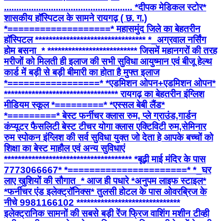
.................................................... *दीपक मेडिकल स्टोर*
शासकीय हॉस्पिटल के सामने रायगढ़ ( छ. ग.)
*===================* महासमुंद जिले का बेहतरीन
हॉस्पिटल ******************************** *_अग्रवाल नर्सिंग
होम बसना_* ************************** जिसमें महानगरों की तरह
मरीजों को मिलती ही इलाज की सभी सुविधा आयुष्मान एवं बीजू हेल्थ
कार्ड में बड़ी से बड़ी बीमारी का होता है मुफ्त इलाज
*=================* *एडमिशन ओपन+एडमिशन ओपन*
********************************* रायगढ़ का बेहतरीन इंग्लिश
मीडियम स्कूल *=========* *एस्सल बेबी लैंड*
*=========* बेस्ट फर्नीचर क्लास रुम, प्ले ग्राउंड,गार्डन
कंप्यूटर फैसलिटी बेस्ट टीचर योगा क्लास एक्टिविटी रुम,सेमिनार
रुम स्पोकन इंग्लिश की सर्व सुविधा युक्त जो देता हे आपके बच्चों को
शिक्षा का बेस्ट माहौल एवं अन्य सुविधाएं
************************************* *बूढ़ी माई मंदिर के पास
7773066667* *======================* *_घर
लाए खुशियों की सौगात_* आज ही पधारे *अनुपम लाइफ स्टाइल*
*फर्नीचर एंड इलेक्ट्रॉनिक्स* तुलसी होटल के पास ओवरब्रिज के
नीचे 9981166102 ******************************
इलेक्ट्रानिक सामनों की सबसे बड़ी रेंज फ्रिज वाशिंग मशीन टीव्ही