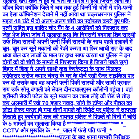
खुलासा द्वारा शहर ने हुई दो चोरी के मामले में हुआ जिसने लोगों को
चौंका दिया क्योंकि जिले में अब तक हुई किसी भी चोरी में पति-पत्नी
का ऐसा कॉम्बिनेशन देखने में नहीं आया था चक्रधरनगर पुलिस ने
महज 48 घंटे में दो अलग-अलग चोरी का पर्दाफाश करते हुए पति-
पत्नी सहित इस शातिर चोर गैंग के 4 आरोपियों को गिरफ्तार कर
जेल भेज दिया ​जांच में खुलासा हुआ कि निगरानी बदमाश शिव सारथी
उर्फ शिवा सारथी अपनी पत्नी पिंकी सारथी के साथ पहले इलाकों में
घूम- घूम कर सूने मकानों की रेकी करता था फिर आधी रात के बाद
धावा बोल कर लाखों के माल पर हाथ साफ करता था पुलिस ने इन
दोनों को दो चोरी के मामले में गिरफ्तार किया है जिसने पहले ​सूर्या
बिहार में शिवा ने अपने साथी कुश केरकेट्टा के साथ मिलकर
प्रोफेसर सरोज कुमार चंद्रा के घर के पोर्च रखी रेंजर साइकिल पार
कर दी उसके बाद ​वह अपनी पत्नी पिंकी सारथी और साथी प्रभात
राय उर्फ सोनू बंगाली को लेकर दीनदयालपुरम कॉलोनी पहुंचा। वहां
श्रीमती सेवती पटेल के सूने मकान का ताला लोहे की रॉड से तोड़
कर अलमारी में रखे 70 हजार नकद, सोने के टॉप्स और पीतल का
लोटा लेकर फरार हो गया दोनों मामले की रिपोर्ट पर पुलिस ने तत्परता
दिखाते हुए कार्यवाही शुरू की रायगढ़ पुलिस ने पिछले दो दिनों में चोरी
के 5 मामलों का खुलासा किया है ************************ *_​
CCTV और मुखबिर के_* *_जाल में फंसे पति पत्नी_*
************************** ​घटना के बाद थाना प्रभारी निरीक्षक