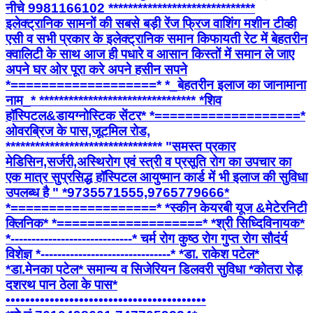
नीचे 9981166102 ******************************
इलेक्ट्रानिक सामनों की सबसे बड़ी रेंज फ्रिज वाशिंग मशीन टीव्ही
एसी व सभी प्रकार के इलेक्ट्रानिक समान किफायती रेट में बेहतरीन
क्वालिटी के साथ आज ही पधारे व आसान किस्तों में समान ले जाए
अपने घर ओर पूरा करे अपने हसीन सपने
*===================* *_बेहतरीन इलाज का जानामाना
नाम_* ******************************** *शिव
हॉस्पिटल&डायग्नोस्टिक सेंटर* *===================*
ओवरब्रिज के पास,जूटमिल रोड,
******************************** "समस्त प्रकार
मेडिसिन,सर्जरी,अस्थिरोग एवं स्त्री व प्रसूति रोग का उपचार का
एक मात्र सुप्रसिद्ध हॉस्पिटल आयुष्मान कार्ड में भी इलाज की सुविधा
उपलब्ध है " *9735571555,9765779666*
*===================* *स्कीन केयरबी यूज &मेटेरनिटी
क्लिनिक* *===================* *श्री सिध्दिविनायक*
*-----------------------------* चर्म रोग कुष्ठ रोग गुप्त रोग सौदंर्य
विशेज्ञ *-------------------------------* *डा. राकेश पटेल*
*डा.मेनका पटेल* समान्य व सिजेरियन डिलवरी सुविधा *कोतरा रोड़
दशरथ पान ठेला के पास*
•••••••••••••••••••••••••••••••••••••••••