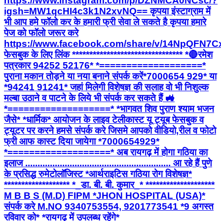
https://www.instagram.com/p/DZNMCA0NCsc/?
igsh=MW1qcHI4c3k1N2xvNQ== कृपया इंस्टाग्राम में
भी आप हमे फॉलो कर के हमारी फ्री सेवा ले सकते है कृपया हमारे
पेज को फॉलो जरूर करे
https://www.facebook.com/share/v/14NpQFN7C
फेसबुक के लिए लिंक ******************************** *🔴रमेश
पत्रकार 94252 52176* *===================*
पुराना मकान तोड़ने या नया बनाने संपर्क करें*7000654 929* या
*94241 91241* जहां मिलेगी विशेषज्ञ की सलाह वो भी निशुल्क
मल्बा उठाने व पाटने के लिये भी संपर्क कर सकते हैं 🚜
*===================* *भागवत शिव पुराण श्याम भजन
जैसे* *धार्मिक* आयोजन के लाइव टेलीकास्ट यू ट्यूब फेसबुक व
ट्यूटर पर करने हमसे संपर्क करे जिसमे आपको वीडियो,रील व फोटो
फ्री आफ कास्ट दिया जायेगा *7000654929*
*===================* अब रायगढ़ में होगा गठिया का
इलाज ........................................................... आ रहे हैं पुणे
के प्रसिद्ध रुमेटोलॉजिस्ट *आर्थराइटिस गठिया रोग विशेषज्ञ*
******************* *_डा. बी. बी. कुमार_* ********************
M B B S (M.D) FIPM *JHON HOSPITAL (USA)*
संपर्क करे M.NO 9340753554, 9201773541 *9 अगस्त
रविवार को* *रायगढ़ में उपलब्ध रहेंगे*