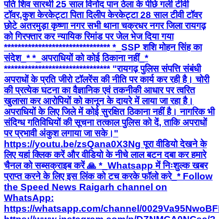
पति शिव सारथी 25 साल विनोद पान ठेला के पीछे गली टीवी
टॉवर,कुश केरकेट्टा पिता दिलीप केरकेट्टा 28 साल टीवी टॉवर
छोटे अतरमुड़ा कृष्णा नगर सभी थाना चक्रधर नगर जिला रायगढ़
को गिरफ्तार कर न्यायिक रिमांड पर जेल भेज दिया गया
******************************* *_SSP शशि मोहन सिंह का
संदेश_* *_अपराधियों को कोई ठिकाना नहीं_*
******************************* "रायगढ़ पुलिस संपत्ति संबंधी
अपराधों के प्रति जीरो टॉलरेंस की नीति पर कार्य कर रही है। चोरी
की प्रत्येक घटना का वैज्ञानिक एवं तकनीकी आधार पर त्वरित
खुलासा कर आरोपियों को कानून के दायरे में लाया जा रहा है।
अपराधियों के लिए जिले में कोई सुरक्षित ठिकाना नहीं है। नागरिक भी
संदिग्ध गतिविधियों की सूचना तत्काल पुलिस को दें, ताकि अपराधों
पर प्रभावी अंकुश लगाया जा सके।"
https://youtu.be/zsQana0X3Ng पूरा वीडियो देखने के
लिए यहां क्लिक करें और वीडियो के नीचे लाल बटन दबा कर हमारे
चैनल को सब्सक्राइब करें 🙏 *_Whatsapp में निःशुल्क खबर
प्राप्त करने के लिए इस लिंक को टच करके फॉलो करे_* Follow
the Speed News Raigarh channel on
WhatsApp:
https://whatsapp.com/channel/0029Va95Nwo