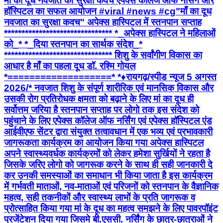
माँ का दूध नवजात का सुरक्षा कवच एपेक्स कॉलेज ऑफ नर्सिंग और
हॉस्पिटल का सफल आयोजन #viral #news #cg ​"माँ का दूध
नवजात का सुरक्षा कवच" अपेक्स हास्पिटल में स्तनपान सप्ताह
******************************* *_अपेक्स हास्पिटल ने महिलाओं
को_* *_दिया स्तनपान का सार्थक संदेश_*
******************************* शिशु के सर्वांगीण विकास का
आधार है माँ का पहला दूध डॉ. रश्मि गोयल
*===================* *♦रायगढ़/स्पीड न्यूज 5 अगस्त
2026/* नवजात शिशु के संपूर्ण शारीरिक एवं मानसिक विकास और
उसकी रोग प्रतिरोधक क्षमता को बढ़ाने के लिए मां का दूध ही
सर्वोत्तम जरिया है स्तनपान सप्ताह पर लोगो तक इस संदेश को
पहुंचाने के लिए एपेक्स कॉलेज ऑफ नर्सिंग एवं एपेक्स हॉस्पिटल एंड
आईवीएफ सेंटर द्वारा संयुक्त तत्वावधान में एक भव्य एवं प्रभावकारी
जागरूकता कार्यक्रम का आयोजन किया गया अपेक्स हास्पिटल
अपने स्वास्थ्यवर्धक कार्यक्रमों को लेकर हमेशा सुर्खियों ने रहता है
जिसके जरिए लोगो को जागरूक करने के साथ ही सही जानकारी दे
कर उनकी समस्याओं का समाधान भी किया जाता है इस कार्यक्रम
में गर्भवती माताओं, नव-माताओं एवं परिजनों को स्तनपान के वैज्ञानिक
महत्व, सही तकनीकों और स्वास्थ्य लाभों के प्रति जागरूक व
प्रोत्साहित किया गया मां के दूध का महत्व समझने के लिए पावरपॉइंट
प्रजेंटेशन दिया गया जिसमे बी.एससी. नर्सिंग के छात्र-छात्राओं ने