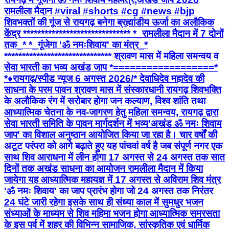
रामलीला मैदान #viral #shorts #cg #news #bjp
शिवभक्तों की गूंज से रायगढ़ बनेगा ब्रह्मांडीय ऊर्जा का अलौकिक
केंद्र ****************************** *_रामलीला मैदान में 7 दोनों
तक_* *_गूंजेगा 'ॐ नमःशिवाय' का मंत्र_*
****************************** श्रावण मास में महिला समन्वय व
सेवा भारती का भव्य अखंड जाप *==================*
*♦रायगढ़/स्पीड न्यूज 6 अगस्त 2026/* देवाधिदेव महादेव की
साधना के परम पावन श्रावण मास में संस्कारधानी रायगढ़ शिवभक्ति
के अलौकिक रंग में सरोबार होगा जन कल्याण, विश्व शांति तथा
आध्यात्मिक चेतना के नव-जागरण हेतु महिला समन्वय, रायगढ़ द्वारा
सेवा भारती समिति के पावन मार्गदर्शन में भव्य'अखंड ॐ नमः शिवाय
जाप' का विशाल अनुष्ठान आयोजित किया जा रहा है। चार वर्षों की
अटूट परंपरा को आगे बढ़ाते हुए यह पांचवां वर्ष है जब संपूर्ण नगर एक
साथ शिव आराधना में लीन होगा 17 अगस्त से 24 अगस्त तक सात
दिनों तक अखंड साधना का आयोजन रामलीला मैदान में किया
जायेगा यह ​आध्यात्मिक महायज्ञ में 17 अगस्त से अविराम शिव मंत्र
'ॐ नमः शिवाय' का जाप प्रारंभ होगा जो 24 अगस्त तक निरंतर
24 घंटे जारी रहेगा इसके साथ ही संध्या काल में सुमधुर भजन
संध्याओं के माध्यम से शिव महिमा भजन होगा आध्यात्मिक समरसता
के इस पर्व में शहर की विभिन्न सामाजिक, सांस्कृतिक एवं धार्मिक