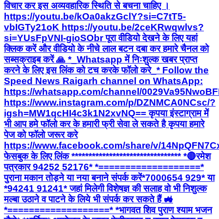
विचार कर इस अव्यवहारिक स्थिति से बचना चाहिए ।
https://youtu.be/kOa0akzGclY?si=C7tT5-
vbIGTy21oK https://youtu.be/2ceKRwqwlvs?
si=YUsFpVNI-gioSObr पूरा वीडियो देखने के लिए यहां
क्लिक करें और वीडियो के नीचे लाल बटन दबा कर हमारे चैनल को
सब्सक्राइब करें 🙏 *_Whatsapp में निःशुल्क खबर प्राप्त
करने के लिए इस लिंक को टच करके फॉलो करे_* Follow the
Speed News Raigarh channel on WhatsApp:
https://whatsapp.com/channel/0029Va95Nwo
https://www.instagram.com/p/DZNMCA0NCsc/?
igsh=MW1qcHI4c3k1N2xvNQ== कृपया इंस्टाग्राम में
भी आप हमे फॉलो कर के हमारी फ्री सेवा ले सकते है कृपया हमारे
पेज को फॉलो जरूर करे
https://www.facebook.com/share/v/14NpQFN7C
फेसबुक के लिए लिंक ******************************** *🔴रमेश
पत्रकार 94252 52176* *===================*
पुराना मकान तोड़ने या नया बनाने संपर्क करें*7000654 929* या
*94241 91241* जहां मिलेगी विशेषज्ञ की सलाह वो भी निशुल्क
मल्बा उठाने व पाटने के लिये भी संपर्क कर सकते हैं 🚜
*===================* *भागवत शिव पुराण श्याम भजन