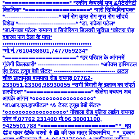
*===================* *स्कीन केयरबी यूज &मेटेरनिटी
क्लिनिक* *===================* *श्री सिध्दिविनायक*
*-----------------------------* चर्म रोग कुष्ठ रोग गुप्त रोग सौदंर्य
विशेज्ञ *-------------------------------* *डा. राकेश पटेल*
*डा.मेनका पटेल* समान्य व सिजेरियन डिलवरी सुविधा *कोतरा रोड़
दशरथ पान ठेला के पास*
•••••••••••••••••••••••••••••••••••••••••
*मो.नं.7610498601,7477059234*
*=====================* *हर परिवार के आंगनमें
गूंजेगी किलकारी* --------------------------------- *अपेक्स हास्पिटल
एंव टेस्ट ट्युब बेबी सेंटर* --------------------------------- अटल
चौक छातामुडा़ बायपास रोड रायगढ़ 07762-
233051,23306,98930055 *सभी बिमारी के इलाज का संपूर्ण
हास्पीटल* *===================* खेलेगा बचपन अब
आपके आंगन *००००००००००००००००००*
*डा.आर.एल.हास्पीटल* *& टेस्ट ट्यूब बेबी सेंटर*
*००००००००००००००००००* गौशाला रोड पुलिस लाईन रायगढ़
फोन नं.07762 231400 मो.96 30001100,
9425501788 *======================* *_धूप
😎व पावर 🤓के चश्मों 👩‍🏫 की एक मात्र विश्वसनिय_* *_दुकान