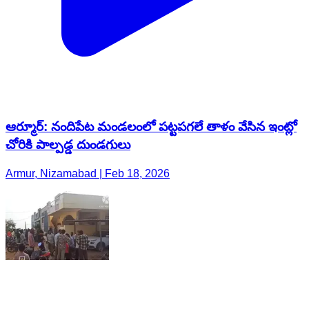
ఆర్మూర్: నందిపేట మండలంలో పట్టపగలే తాళం వేసిన ఇంట్లో
చోరికి పాల్పడ్డ దుండగులు
Armur, Nizamabad | Feb 18, 2026