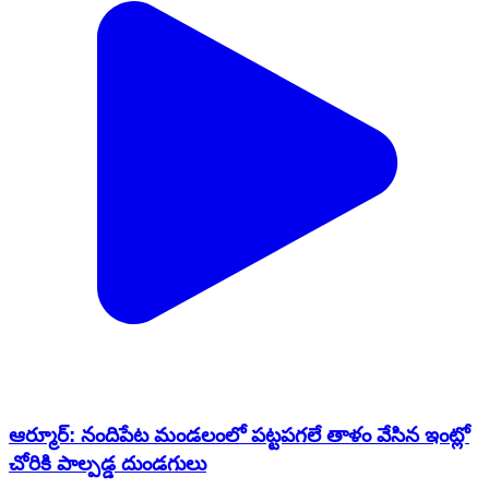
ఆర్మూర్: నందిపేట మండలంలో పట్టపగలే తాళం వేసిన ఇంట్లో
చోరికి పాల్పడ్డ దుండగులు