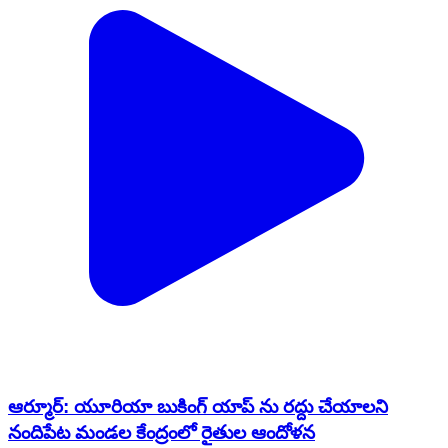
ఆర్మూర్: యూరియా బుకింగ్ యాప్ ను రద్దు చేయాలని
నందిపేట మండల కేంద్రంలో రైతుల ఆందోళన