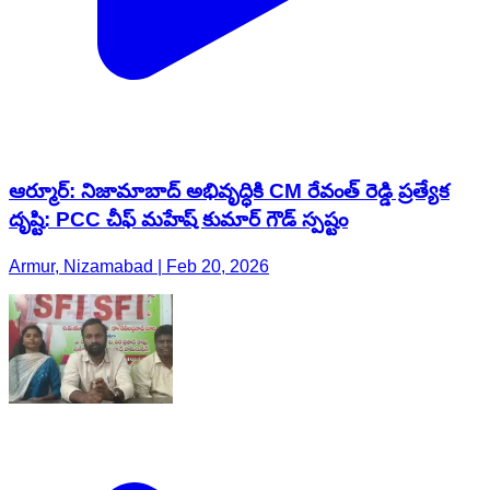
ఆర్మూర్: నిజామాబాద్ అభివృద్ధికి CM రేవంత్ రెడ్డి ప్రత్యేక
దృష్టి: PCC చీఫ్ మహేష్ కుమార్ గౌడ్ స్పష్టం
Armur, Nizamabad | Feb 20, 2026