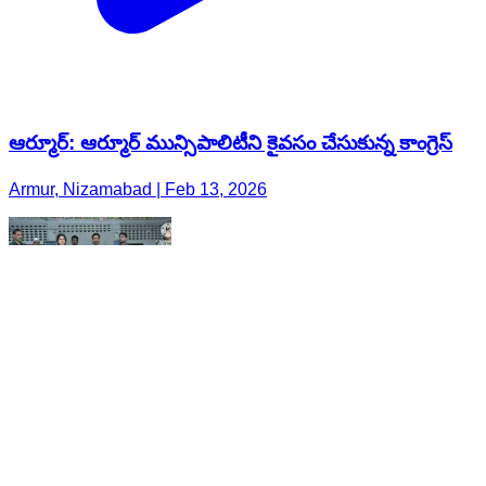
ఆర్మూర్: ఆర్మూర్ మున్సిపాలిటీని కైవసం చేసుకున్న కాంగ్రెస్
Armur, Nizamabad | Feb 13, 2026