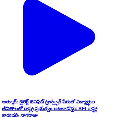
ఆర్మూర్: డైరెక్ట్ బెనిఫిట్ ట్రాన్స్ఫర్ పేరుతో విద్యార్థుల
జీవితాలతో రాష్ట్ర ప్రభుత్వం ఆటలాడొద్దు: SFI రాష్ట్ర
కార్యదర్శి నాగరాజు