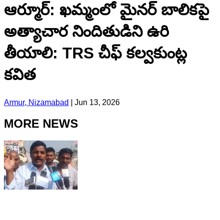
ఆర్మూర్: ఖమ్మంలో మైనర్ బాలికపై
అత్యాచార నిందితుడిని ఉరి
తీయాలి: TRS చీఫ్ కల్వకుంట్ల
కవిత
Armur, Nizamabad
|
Jun 13, 2026
MORE NEWS