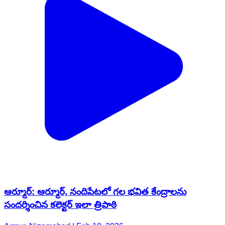
ఆర్మూర్: ఆర్మూర్, నందిపేటలో గల భవిత కేంద్రాలను
సందర్శించిన కలెక్టర్ ఇలా త్రిపాఠి