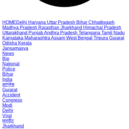
HOME
Delhi
Haryana
Uttar Pradesh
Bihar
Chhattisgarh
Madhya Pradesh
Rajasthan
Jharkhand
Himachal Pradesh
Uttarakhand
Punjab
Andhra Pradesh
Telangana
Tamil Nadu
Karnataka
Maharashtra
Assam
West Bengal
Tripura
Gujarat
Odisha
Kerala
Jansamasya
News
Bjp
National
Police
Bihar
India
कांग्रेस
Gujarat
Accident
Congress
Modi
Delhi
Viral
मारपीट
Jharkhand