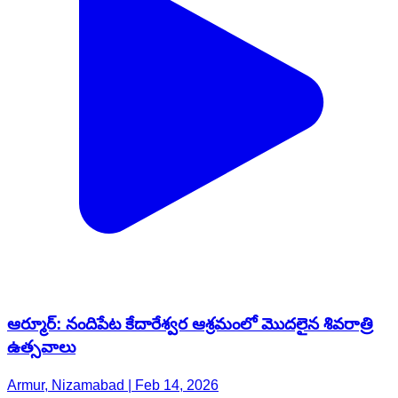
ఆర్మూర్: నందిపేట కేదారేశ్వర ఆశ్రమంలో మొదలైన శివరాత్రి
ఉత్సవాలు
Armur, Nizamabad | Feb 14, 2026