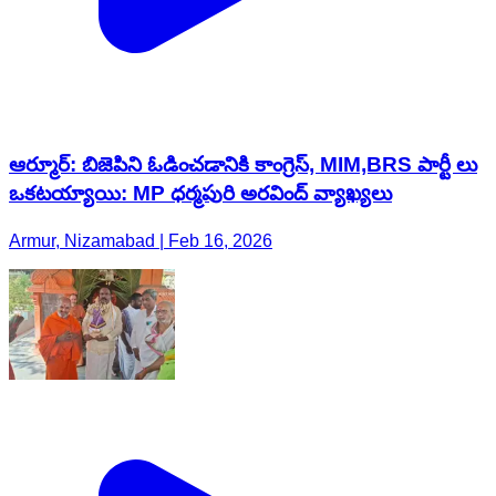
ఆర్మూర్: బిజెపిని ఓడించడానికి కాంగ్రెస్, MIM,BRS పార్టీ లు
ఒకటయ్యాయి: MP ధర్మపురి అరవింద్ వ్యాఖ్యలు
Armur, Nizamabad | Feb 16, 2026