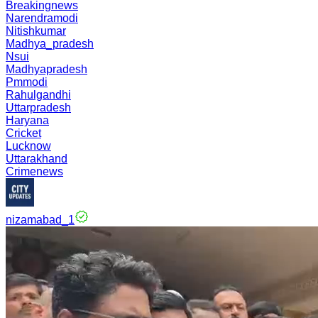
Breakingnews
Narendramodi
Nitishkumar
Madhya_pradesh
Nsui
Madhyapradesh
Pmmodi
Rahulgandhi
Uttarpradesh
Haryana
Cricket
Lucknow
Uttarakhand
Crimenews
nizamabad_1