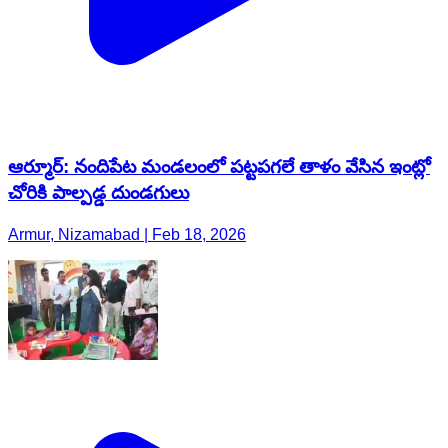
ఆర్మూర్: నందిపేట మండలంలో పట్టపగలే తాళం వేసిన ఇంట్లో
చోరికి పాల్పడ్డ దుండగులు
Armur, Nizamabad | Feb 18, 2026