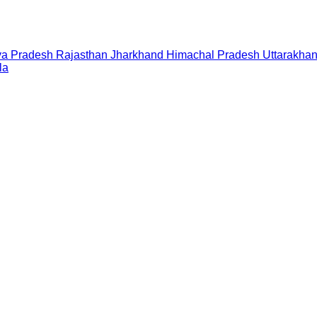
a Pradesh
Rajasthan
Jharkhand
Himachal Pradesh
Uttarakha
la