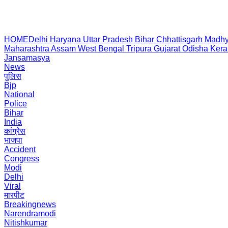
HOME
Delhi
Haryana
Uttar Pradesh
Bihar
Chhattisgarh
Madhy
Maharashtra
Assam
West Bengal
Tripura
Gujarat
Odisha
Kera
Jansamasya
News
पुलिस
Bjp
National
Police
Bihar
India
कांग्रेस
भाजपा
Accident
Congress
Modi
Delhi
Viral
मारपीट
Breakingnews
Narendramodi
Nitishkumar