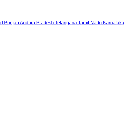
nd
Punjab
Andhra Pradesh
Telangana
Tamil Nadu
Karnataka