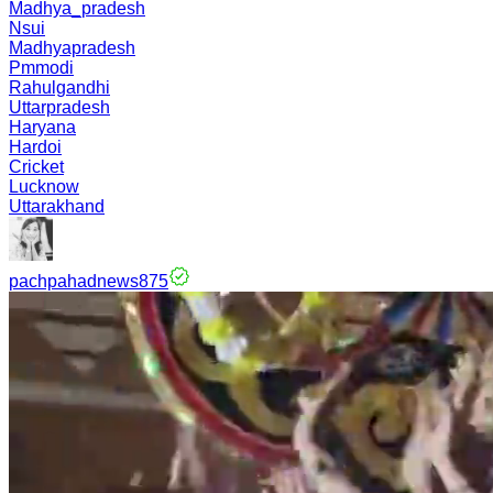
Madhya_pradesh
Nsui
Madhyapradesh
Pmmodi
Rahulgandhi
Uttarpradesh
Haryana
Hardoi
Cricket
Lucknow
Uttarakhand
pachpahadnews875