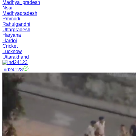
Madhya_pradesh
Nsui
Madhyapradesh
Pmmodi
Rahulgandhi
Uttarpradesh
Haryana
Hardoi
Cricket
Lucknow
Uttarakhand
ind24123