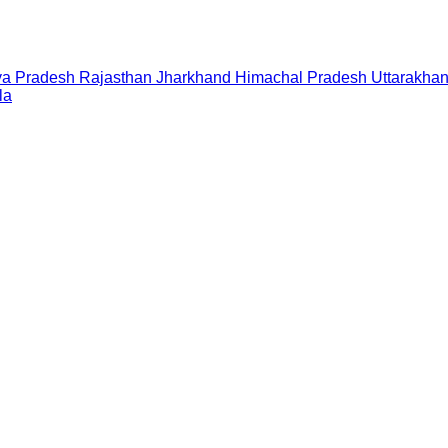
a Pradesh
Rajasthan
Jharkhand
Himachal Pradesh
Uttarakha
la