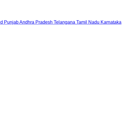
nd
Punjab
Andhra Pradesh
Telangana
Tamil Nadu
Karnataka