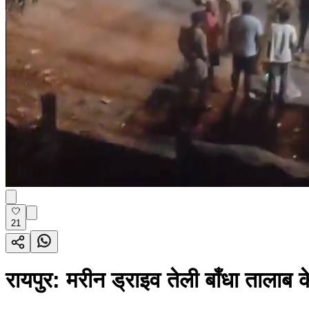
21
रायपुर: मरीन ड्राइव तेली बाँधा तालाब क