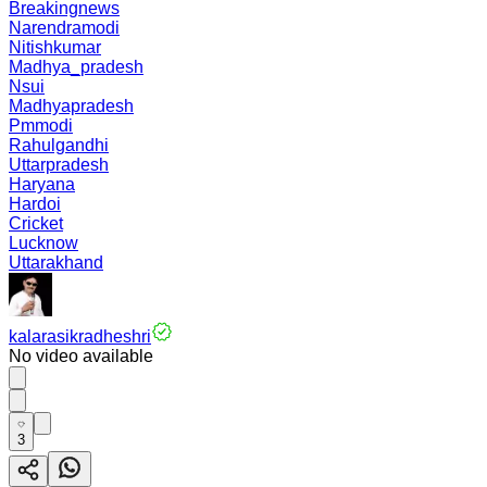
Breakingnews
Narendramodi
Nitishkumar
Madhya_pradesh
Nsui
Madhyapradesh
Pmmodi
Rahulgandhi
Uttarpradesh
Haryana
Hardoi
Cricket
Lucknow
Uttarakhand
kalarasikradheshri
No video available
3