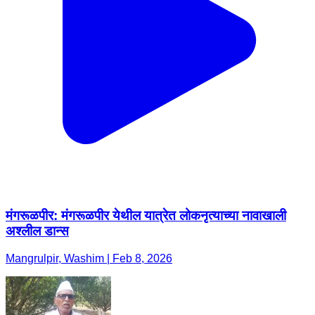
मंगरूळपीर: मंगरूळपीर येथील यात्रेत लोकनृत्याच्या नावाखाली
अश्लील डान्स
Mangrulpir, Washim | Feb 8, 2026