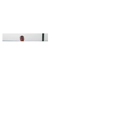
मंगरूळपीर: व्हि बी जी राम जी ही केंद्रशासनाची योजना अकुशल