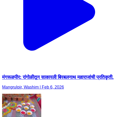
मंगरूळपीर: रांगोळीतून साकारली बिरबलनाथ महाराजांची प्रतिकृती.
Mangrulpir, Washim | Feb 6, 2026