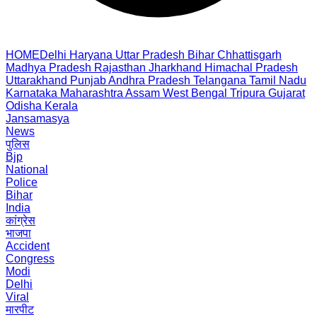
HOME
Delhi
Haryana
Uttar Pradesh
Bihar
Chhattisgarh
Madhya Pradesh
Rajasthan
Jharkhand
Himachal Pradesh
Uttarakhand
Punjab
Andhra Pradesh
Telangana
Tamil Nadu
Karnataka
Maharashtra
Assam
West Bengal
Tripura
Gujarat
Odisha
Kerala
Jansamasya
News
पुलिस
Bjp
National
Police
Bihar
India
कांग्रेस
भाजपा
Accident
Congress
Modi
Delhi
Viral
मारपीट