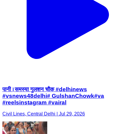
पानी।समस्या गुलशन चौक #delhinews
#vsnews48delhi# GulshanChowk#va
#reelsinstagram #vairal
Civil Lines, Central Delhi | Jul 29, 2026