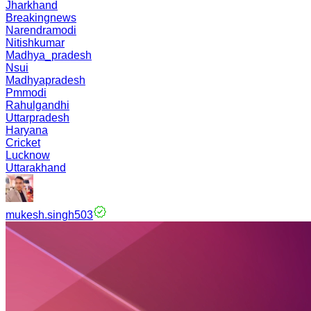
Jharkhand
Breakingnews
Narendramodi
Nitishkumar
Madhya_pradesh
Nsui
Madhyapradesh
Pmmodi
Rahulgandhi
Uttarpradesh
Haryana
Cricket
Lucknow
Uttarakhand
mukesh.singh503