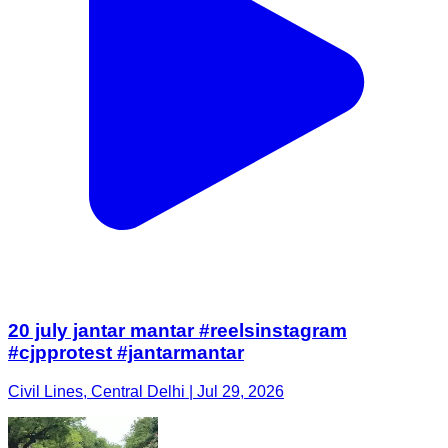
20 july jantar mantar #reelsinstagram
#cjpprotest #jantarmantar
Civil Lines, Central Delhi | Jul 29, 2026