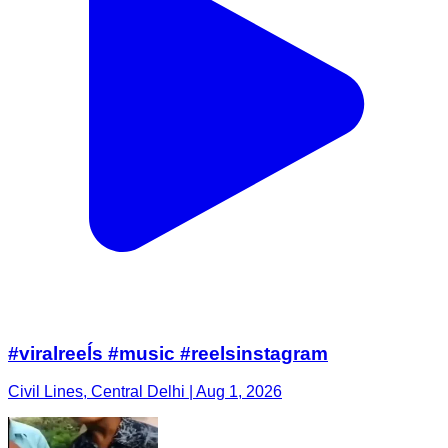
#viralreeĺs #music #reelsinstagram
Civil Lines, Central Delhi | Aug 1, 2026