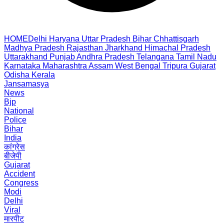
HOME
Delhi
Haryana
Uttar Pradesh
Bihar
Chhattisgarh
Madhya Pradesh
Rajasthan
Jharkhand
Himachal Pradesh
Uttarakhand
Punjab
Andhra Pradesh
Telangana
Tamil Nadu
Karnataka
Maharashtra
Assam
West Bengal
Tripura
Gujarat
Odisha
Kerala
Jansamasya
News
Bjp
National
Police
Bihar
India
कांग्रेस
बीजेपी
Gujarat
Accident
Congress
Modi
Delhi
Viral
मारपीट