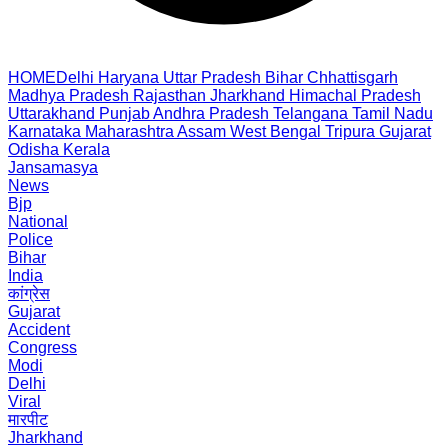
HOME
Delhi
Haryana
Uttar Pradesh
Bihar
Chhattisgarh
Madhya Pradesh
Rajasthan
Jharkhand
Himachal Pradesh
Uttarakhand
Punjab
Andhra Pradesh
Telangana
Tamil Nadu
Karnataka
Maharashtra
Assam
West Bengal
Tripura
Gujarat
Odisha
Kerala
Jansamasya
News
Bjp
National
Police
Bihar
India
कांग्रेस
Gujarat
Accident
Congress
Modi
Delhi
Viral
मारपीट
Jharkhand