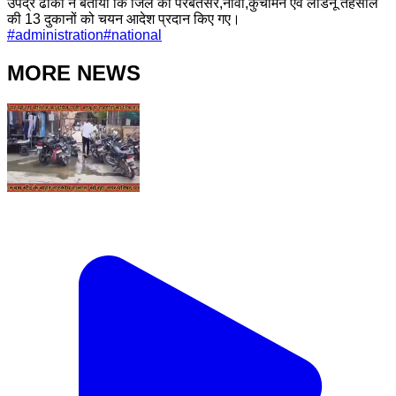
उपेंद्र ढाका ने बताया कि जिले की परबतसर,नावाँ,कुचामन एवं लाडनूं तहसील
की 13 दुकानों को चयन आदेश प्रदान किए गए।
#
administration
#
national
MORE NEWS