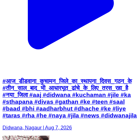
#आज_डीडवाना_कुचामन_जिले_का_स्थापना_दिवस_गठन_के
#तीन_साल_बाद_भी_आधारभूत_ढांचे_के_लिए_तरस_रहा_है
#नया_जिला #aaj #didwana #kuchaman #jile #ka
#sthapana #divas #gathan #ke #teen #saal
#baad #bhi #aadharbhut #dhache #ke #liye
#taras #rha #he #naya #jila #news #didwanajila
Didwana, Nagaur | Aug 7, 2026