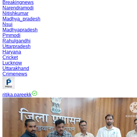
Breakingnews
Narendramodi
Nitishkumar
Madhya_pradesh
Nsui
Madhyapradesh
Pmmodi
Rahulgandhi
Uttarpradesh
Haryana
Cricket
Lucknow
Uttarakhand
Crimenews
ritika.pareekk