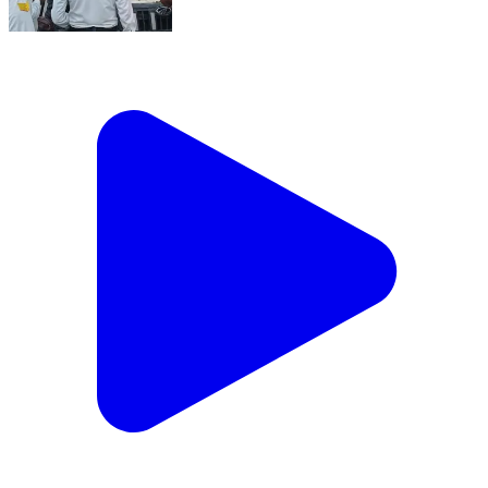
खबरें अभी तक | शाम होते ही मऊ में शुरू हुआ यातायात पुलिस का
चेकिंग अभियान
Maunath Bhanjan, Mau | Aug 5, 2026