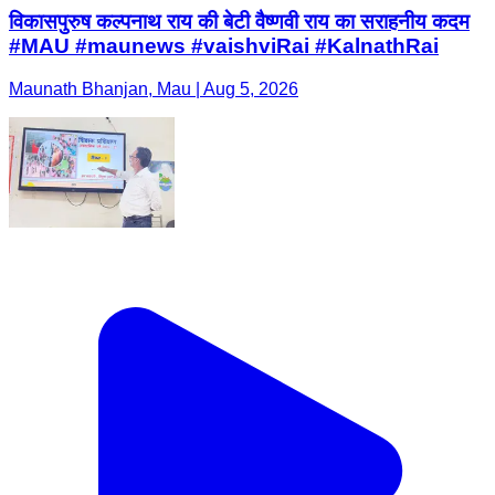
विकासपुरुष कल्पनाथ राय की बेटी वैष्णवी राय का सराहनीय कदम
#MAU #maunews #vaishviRai #KalnathRai
Maunath Bhanjan, Mau | Aug 5, 2026