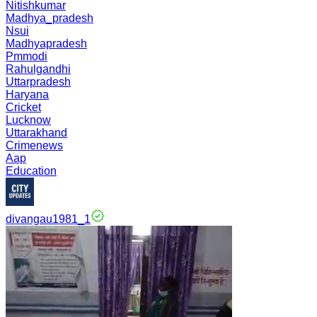
Nitishkumar
Madhya_pradesh
Nsui
Madhyapradesh
Pmmodi
Rahulgandhi
Uttarpradesh
Haryana
Cricket
Lucknow
Uttarakhand
Crimenews
Aap
Education
divangau1981_1