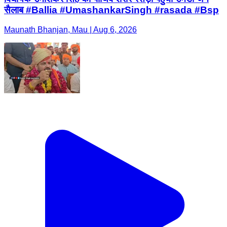
सैलाब #Ballia #UmashankarSingh #rasada #Bsp
Maunath Bhanjan, Mau | Aug 6, 2026