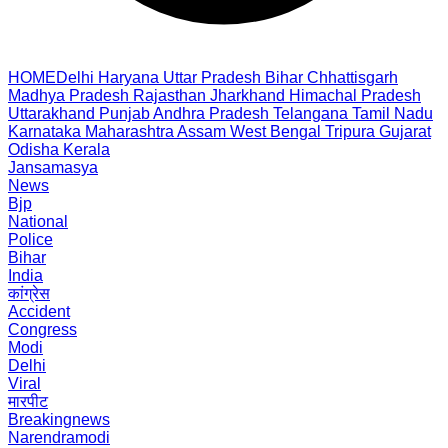
HOME
Delhi
Haryana
Uttar Pradesh
Bihar
Chhattisgarh
Madhya Pradesh
Rajasthan
Jharkhand
Himachal Pradesh
Uttarakhand
Punjab
Andhra Pradesh
Telangana
Tamil Nadu
Karnataka
Maharashtra
Assam
West Bengal
Tripura
Gujarat
Odisha
Kerala
Jansamasya
News
Bjp
National
Police
Bihar
India
कांग्रेस
Accident
Congress
Modi
Delhi
Viral
मारपीट
Breakingnews
Narendramodi