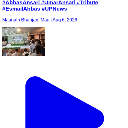
#AbbasAnsari #UmarAnsari #Tribute
#EsmailAbbas #UPNews
Maunath Bhanjan, Mau | Aug 6, 2026