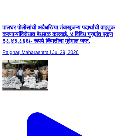
पालघर पोलीसांची अवैधरित्या तंबाखूजन्य पदार्थाची वाहतुक
करणाऱ्यांविरोधात बेधडक कारवाई. ४ विविध गुन्ह्यांत एकूण
३८,४३,८६६/- रूपये किंमतीचा मुद्देमाल जप्त.
Palghar, Maharashtra | Jul 29, 2026