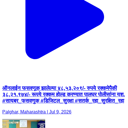
ऑनलाईन फसवणूक झालेल्या ४८,५३,२०९/- रुपये रक्कमेपैकी
३८,२१,९७४/- रूपये रक्कम होल्ड करण्यात पालघर पोलीसांना यश.
#सायबर_फसवणुक #डिजिटल_सुरक्षा #सतर्क_रहा_सुरक्षित_रहा
Palghar, Maharashtra | Jul 9, 2026