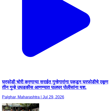
घरफोडी चोरी करणाऱ्या सराईत गुन्हेगारांना पकडून घरफोडीचे एकूण
तीन गुन्हे उघडकीस आणण्यात पालघर पोलीसांना यश.
Palghar, Maharashtra | Jul 29, 2026