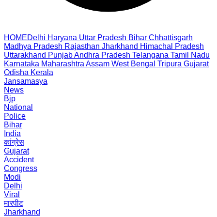
HOME
Delhi
Haryana
Uttar Pradesh
Bihar
Chhattisgarh
Madhya Pradesh
Rajasthan
Jharkhand
Himachal Pradesh
Uttarakhand
Punjab
Andhra Pradesh
Telangana
Tamil Nadu
Karnataka
Maharashtra
Assam
West Bengal
Tripura
Gujarat
Odisha
Kerala
Jansamasya
News
Bjp
National
Police
Bihar
India
कांग्रेस
Gujarat
Accident
Congress
Modi
Delhi
Viral
मारपीट
Jharkhand