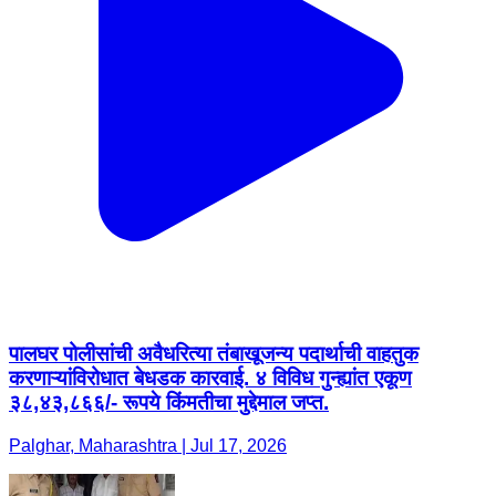
पालघर पोलीसांची अवैधरित्या तंबाखूजन्य पदार्थाची वाहतुक
करणाऱ्यांविरोधात बेधडक कारवाई. ४ विविध गुन्ह्यांत एकूण
३८,४३,८६६/- रूपये किंमतीचा मुद्देमाल जप्त.
Palghar, Maharashtra | Jul 17, 2026