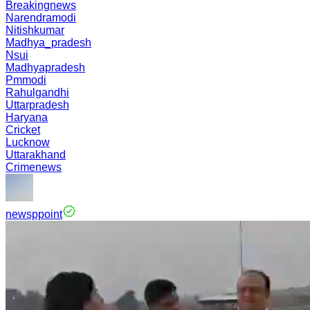
Breakingnews
Narendramodi
Nitishkumar
Madhya_pradesh
Nsui
Madhyapradesh
Pmmodi
Rahulgandhi
Uttarpradesh
Haryana
Cricket
Lucknow
Uttarakhand
Crimenews
newsppoint