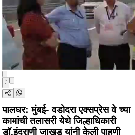
1
पालघर: मुंबई- वडोदरा एक्सप्रेस वे च्या
कामांची तलासरी येथे जिल्हाधिकारी
डॉ.इंदूराणी जाखड यांनी केली पाहणी