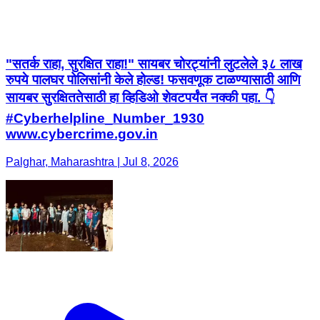
"सतर्क राहा, सुरक्षित राहा!" सायबर चोरट्यांनी लुटलेले ३८ लाख
रुपये पालघर पोलिसांनी केले होल्ड! फसवणूक टाळण्यासाठी आणि
सायबर सुरक्षिततेसाठी हा व्हिडिओ शेवटपर्यंत नक्की पहा. 👇
#Cyberhelpline_Number_1930
www.cybercrime.gov.in
Palghar, Maharashtra | Jul 8, 2026