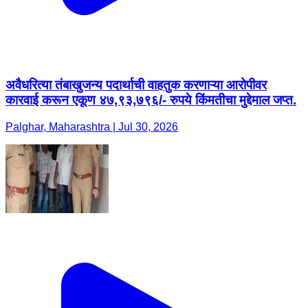
अवैधरित्या तंबाखुजन्य पदार्थाची वाहतुक करणाऱ्या आरोपीवर
कारवाई करून एकूण ४७,९३,७९६/- रुपये किंमतीचा मुद्देमाल जप्त.
Palghar, Maharashtra | Jul 30, 2026