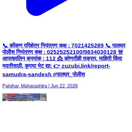
📞 कोंकण परिक्षेत्र नियंत्रण कक्ष : 7021425289 📞 पालघर
पोलीस नियंत्रण कक्ष : 02525252100/9834030128 🚨
आपत्कालिन क्रमांक : 112 📩 कोणतीही तक्रार, माहिती किंवा
मदतीसाठी, कृपया भेट द्या: 👉 zuzubi.link/report-
samudra-sandesh #पालघर_पोलीस
Palghar, Maharashtra | Jun 22, 2026