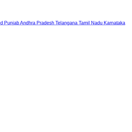
nd
Punjab
Andhra Pradesh
Telangana
Tamil Nadu
Karnataka