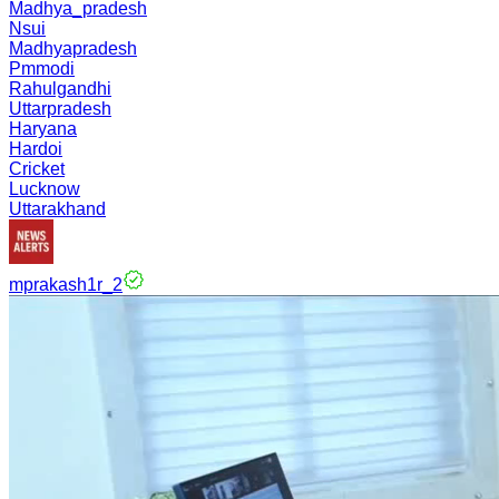
Madhya_pradesh
Nsui
Madhyapradesh
Pmmodi
Rahulgandhi
Uttarpradesh
Haryana
Hardoi
Cricket
Lucknow
Uttarakhand
mprakash1r_2