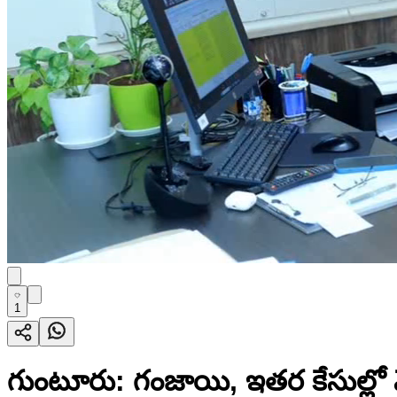
1
గుంటూరు: గంజాయి, ఇతర కేసుల్లో వేగ