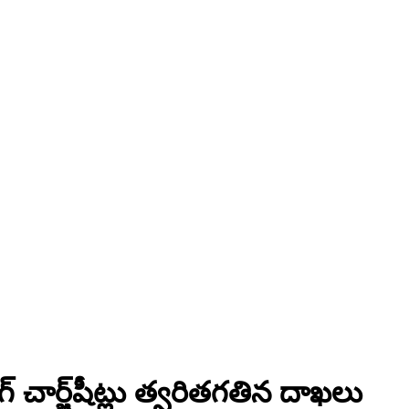
 చార్జ్‌షీట్లు త్వరితగతిన దాఖలు