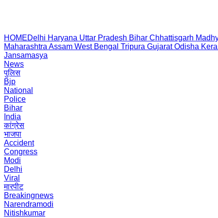
HOME
Delhi
Haryana
Uttar Pradesh
Bihar
Chhattisgarh
Madhy
Maharashtra
Assam
West Bengal
Tripura
Gujarat
Odisha
Kera
Jansamasya
News
पुलिस
Bjp
National
Police
Bihar
India
कांग्रेस
भाजपा
Accident
Congress
Modi
Delhi
Viral
मारपीट
Breakingnews
Narendramodi
Nitishkumar