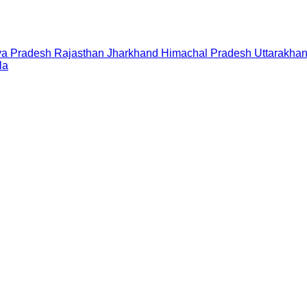
a Pradesh
Rajasthan
Jharkhand
Himachal Pradesh
Uttarakha
la