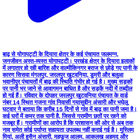
बाढ़ से योगापट्टी के दियारा क्षेत्र के कई पंचायत जलमग्न,
जनजीवन अस्त-व्यस्त योगापट्टी। प्रखंड क्षेत्र के दियारा इलाकों
में लगातार हो रही बारिश और वाल्मीकिनगर बराज से छोड़े गए पानी के
कारण सिसवा मंगलपुर, जरलपुर खुटवनिया, डुमरी और बलुआ
भवानीपुर पंचायतों में बाढ़ की स्थिति गंभीर हो गई है। मुख्य सड़कों
पर पानी भर जाने से आवागमन बाधित है और सड़कें नदी में तब्दील
हो गई हैं। रविवार के दोपहर जरलपुर खुटवनिया पंचायत के वार्ड
नंबर 14 स्थित गजना गांव निवासी गयासुद्दीन अंसारी और भघेलू
घटवार ने बताया कि करीब 15 दिनों से गांव में बाढ़ का पानी जमा है।
कई घरों में कमर तक पानी है, जिससे ग्रामीण छतों पर रहने को
मजबूर हैं। ग्रामीणों का आरोप है कि प्रशासन की ओर से अब तक
नाव समेत कोई पर्याप्त सहायता उपलब्ध नहीं कराई गई है। मुस्लिम
मियां, अली हुसैन अंसारी, महफूज आलम, आकलख अहमद और