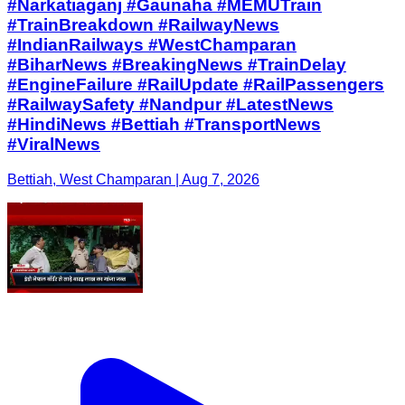
#Narkatiaganj #Gaunaha #MEMUTrain
#TrainBreakdown #RailwayNews
#IndianRailways #WestChamparan
#BiharNews #BreakingNews #TrainDelay
#EngineFailure #RailUpdate #RailPassengers
#RailwaySafety #Nandpur #LatestNews
#HindiNews #Bettiah #TransportNews
#ViralNews
Bettiah, West Champaran | Aug 7, 2026