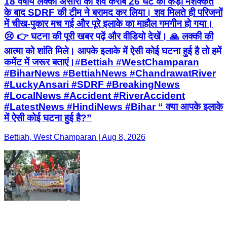
18 वर्षीय लक्की अंसारी का शव करीब 26 घंटे की कड़ी मशक्कत
के बाद SDRF की टीम ने बरामद कर लिया। शव मिलते ही परिजनों
में चीख-पुकार मच गई और पूरे इलाके का माहौल गमगीन हो गया।
😢 👉 घटना की पूरी खबर पढ़ें और वीडियो देखें। 🙏 लक्की की
आत्मा को शांति मिले। आपके इलाके में ऐसी कोई घटना हुई है तो हमें
कमेंट में जरूर बताएं।#Bettiah #WestChamparan
#BiharNews #BettiahNews #ChandrawatRiver
#LuckyAnsari #SDRF #BreakingNews
#LocalNews #Accident #RiverAccident
#LatestNews #HindiNews #Bihar “ क्या आपके इलाके
में ऐसी कोई घटना हुई है?”
Bettiah, West Champaran | Aug 8, 2026