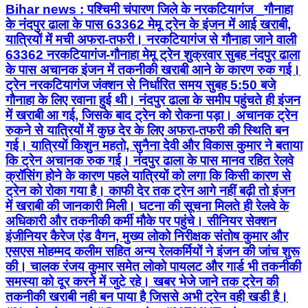
Bihar news : पश्चिमी चंपारण जिले के नरकटियागंज _गौनाहा
के नंदपुर ढाला के पास 63362 मेमू ट्रेन के इंजन में आई खराबी,
यात्रियों में मची अफरा-तफरी। नरकटियागंज से गौनाहा जाने वाली
63362 नरकटियागंज-गौनाहा मेमू ट्रेन शुक्रवार सुबह नंदपुर ढाला
के पास अचानक इंजन में तकनीकी खराबी आने के कारण रुक गई।
ट्रेन नरकटियागंज जंक्शन से निर्धारित समय सुबह 5:50 बजे
गौनाहा के लिए रवाना हुई थी। नंदपुर ढाला के समीप पहुंचते ही इंजन
में खराबी आ गई, जिसके बाद ट्रेन को रोकना पड़ा। अचानक ट्रेन
रुकने से यात्रियों में कुछ देर के लिए अफरा-तफरी की स्थिति बन
गई। यात्रियों किशुन महतो, सुनैना देवी और विकास कुमार ने बताया
कि ट्रेन अचानक रुक गई। नंदपुर ढाला के पास मानव रहित रेलवे
क्रॉसिंग होने के कारण पहले यात्रियों को लगा कि किसी कारण से
ट्रेन को रोका गया है। काफी देर तक ट्रेन आगे नहीं बढ़ी तो इंजन
में खराबी की जानकारी मिली। घटना की सूचना मिलते ही रेलवे के
अधिकारी और तकनीकी कर्मी मौके पर पहुंचे। सीनियर सेक्शन
इंजीनियर कैरेज एंड वैगन, मुख्य लोको निरीक्षक संतोष कुमार और
एसएस मोहम्मद कलीम सहित अन्य रेलकर्मियों ने इंजन की जांच शुरू
की। चालक रंजय कुमार समेत लोको पायलट और गार्ड भी तकनीकी
समस्या को दूर करने में जुटे रहे। खबर भेजे जाने तक ट्रेन की
तकनीकी खराबी नही बन पाया है जिससे अभी ट्रेन वही खडी है।