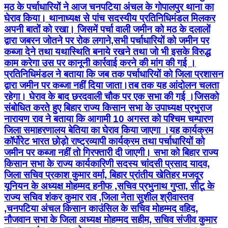
मठ के पर्चाधारियों ने आज चनपटिया अंचल के गोपालपुर थाना का
घेराव किया। थानाध्यक्ष से पांच सदस्यीय प्रतिनिधिमंडल मिलकर
अपनी बातों को रखा। जिसमें पर्चा वाली जमीन को मठ के दलालों
द्वारा जबरन जोतने पर रोक लगाने,सभी पर्चाधारियों को जमीन पर
कब्जा देने तथा यथास्थिति बनाये रखने तथा जो भी इसके विरुद्ध
काम करेगा उस पर कानूनी कार्रवाई करने की मांग की गई ।
प्रतिनिधिमंडल ने बताया कि जब तक पर्चाधारियों को जिला प्रशासन
द्वारा जमीन पर कब्जा नहीं दिया जाता।तब तक यह आंदोलन चलता
रहेगा। घेराव के बाद छरदवाली चौक पर एक सभा की गई ।जिसको
संबोधित करते हुए बिहार राज्य किसान सभा के उपाध्यक्ष प्रभुराज
नारायण राव ने बताया कि आगामी 10 अगस्त को पश्चिम चम्पारण
जिला समाहरणालय बेतिया का घेराव किया जाएगा ।यह कार्यक्रम
कॉर्पोरेट भारत छोड़ो राष्ट्रव्यापी कार्यक्रम तथा पर्चाधारियों को
जमीन पर कब्जा नहीं तो गिरफ्तारी दी जाएगी। सभा को बिहार राज्य
किसान सभा के राज्य कार्यकारिणी सदस्य चांदसी प्रसाद यादव,
जिला सचिव प्रकाश कुमार वर्मा, बिहार प्रांतीय खेतिहर मजदूर
यूनियन के अध्यक्ष मोहम्मद हनीफ ,सचिव प्रभुनाथ गुप्ता, सीटू के
राज्य सचिव शंकर कुमार राव ,जिला नेता सुशील श्रीवास्तव
,चनपटिया अंचल किसान काउंसिल के सचिव मोहम्मद वहिद,
नौजवान सभा के जिला अध्यक्ष मोहम्मद सहीम, सचिव संजीव कुमार