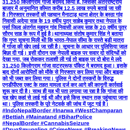
31.250 किलोग्राम गांजा बरामद किया है, जिसकी अंतरराष्ट्रीय
बाजार में अनुमानित कीमत करीब 12.5 लाख रुपये बताई जा रही
है।गिरफ्तार तस्करों की पहचान मैनाटाड़ थाना क्षेत्र के बस्ठा गांव
निवासी अदेया साह के 19 वर्षीय पुत्र साहेब कुमार तथा नेपाल के
पर्सा जिला अंतर्गत महुवन गांव निवासी अजय साह के 20 वर्षीय पुत्र
सौरभ साह के रूप में हुई है।थानाध्यक्ष संतोष कुमार सिंह ने बताया
कि गुप्त सूचना मिली थी कि भारत-नेपाल सीमा के रास्ते बड़ी मात्रा
में गांजा की खेप लाई जा रही है। सूचना के आधार पर पुलिसिया जाल
बिछा दी गई। इसी दौरान एक नेपाली बाइक पर सवार दो संदिग्धों को
देखा गया, जब रोककर तलाशी ली गई तो बाइक पर दो बोरा मे लदे
31.250 किलोग्राम गांजा वाटरप्रूफ पॉकेट मे बरामद हुआ। इसके
बाद दोनों आरोपितों को मौके से गिरफ्तार कर लिया गया और बाइक
को भी जब्त कर लिया गया। पुलिस ने दोनों तस्करों के विरुद्ध
एनडीपीएस एक्ट के तहत मामला दर्ज कर आगे की कानूनी कार्रवाई
शुरू कर दी है। साथ ही यह भी पता लगाया जा रहा है कि गांजा की
यह खेप कहां से लाई गई थी और इसे किस स्थान तक पहुंचाया जाना
था। पुलिस तस्करी के पूरे नेटवर्क की जांच में जुट गई है।
#IndoNepalBorder #Inarwa #WestChamparan
#Bettiah #Mainatand #BiharPolice
#NepalBorder #CannabisSeizure
#DrugSmuggling #CrimeNews #BreakingNews