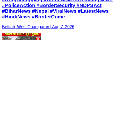
#PoliceAction #BorderSecurity #NDPSAct
#BiharNews #Nepal #ViralNews #LatestNews
#HindiNews #BorderCrime
Bettiah, West Champaran | Aug 7, 2026