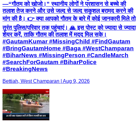
—“गौतम को खोजो।” स्थानीय लोगों ने प्रशासन से बच्चे की
तलाश तेज करने और उसे जल्द से जल्द सकुशल बरामद करने की
मांग की है। 👉 क्या आपको गौतम के बारे में कोई जानकारी मिले तो
तुरंत पुलिस/परिवार तक पहुंचाएं। 🙏 इस पोस्ट को ज्यादा से ज्यादा
शेयर करें, ताकि गौतम की तलाश में मदद मिल सके।
#GautamKumar #MissingChild #FindGautam
#BringGautamHome #Baga #WestChamparan
#BiharNews #MissingPerson #CandleMarch
#SearchForGautam #BiharPolice
#BreakingNews
Bettiah, West Champaran | Aug 9, 2026