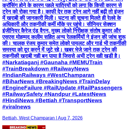
क्रॉसिंग होने के कारण पहले यात्रियों को लगा कि किसी कारण से
ट्रेन को रोका गया है। काफी देर तक ट्रेन आगे नहीं बढ़ी तो इंजन
में खराबी की जानकारी मिली। घटना की सूचना मिलते ही रेलवे के
अधिकारी और तकनीकी कर्मी मौके पर पहुंचे। सीनियर सेक्शन
इंजीनियर कैरेज एंड वैगन, मुख्य लोको निरीक्षक संतोष कुमार और
एसएस मोहम्मद कलीम सहित अन्य रेलकर्मियों ने इंजन की जांच शुरू
की। चालक रंजय कुमार समेत लोको पायलट और गार्ड भी तकनीकी
समस्या को दूर करने में जुटे रहे। खबर भेजे जाने तक ट्रेन की
तकनीकी खराबी नही बन पाया है जिससे अभी ट्रेन वही खडी है।
#Narkatiaganj #Gaunaha #MEMUTrain
#TrainBreakdown #RailwayNews
#IndianRailways #WestChamparan
#BiharNews #BreakingNews #TrainDelay
#EngineFailure #RailUpdate #RailPassengers
#RailwaySafety #Nandpur #LatestNews
#HindiNews #Bettiah #TransportNews
#viralnews
Bettiah, West Champaran | Aug 7, 2026