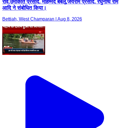
राव,उमाकांत प्रसाद, मोहम्मद बबलू,जयराम प्रसाद, रघुनाथ राम
आदि ने संबोधित किया।
Bettiah, West Champaran | Aug 8, 2026