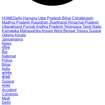
HOME
Delhi
Haryana
Uttar Pradesh
Bihar
Chhattisgarh
Madhya Pradesh
Rajasthan
Jharkhand
Himachal Pradesh
Uttarakhand
Punjab
Andhra Pradesh
Telangana
Tamil Nadu
Karnataka
Maharashtra
Assam
West Bengal
Tripura
Gujarat
Odisha
Kerala
Jansamasya
News
पुलिस
Bjp
National
Police
Bihar
India
कांग्रेस
बीजेपी
Gujarat
भाजपा
Accident
Congress
Modi
Delhi