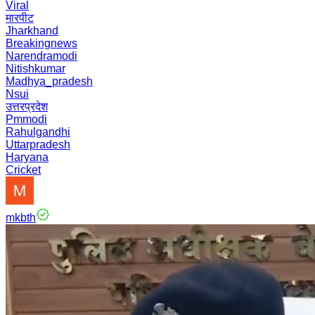
Viral
मारपीट
Jharkhand
Breakingnews
Narendramodi
Nitishkumar
Madhya_pradesh
Nsui
उत्तरप्रदेश
Pmmodi
Rahulgandhi
Uttarpradesh
Haryana
Cricket
mkbth