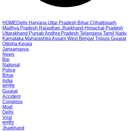
HOME
Delhi
Haryana
Uttar Pradesh
Bihar
Chhattisgarh
Madhya Pradesh
Rajasthan
Jharkhand
Himachal Pradesh
Uttarakhand
Punjab
Andhra Pradesh
Telangana
Tamil Nadu
Karnataka
Maharashtra
Assam
West Bengal
Tripura
Gujarat
Odisha
Kerala
Jansamasya
News
Bjp
National
Police
Bihar
India
कांग्रेस
Gujarat
Accident
Congress
Modi
Delhi
Viral
मारपीट
Jharkhand