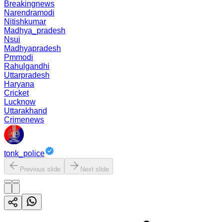
Breakingnews
Narendramodi
Nitishkumar
Madhya_pradesh
Nsui
Madhyapradesh
Pmmodi
Rahulgandhi
Uttarpradesh
Haryana
Cricket
Lucknow
Uttarakhand
Crimenews
tonk_police
Previous slide
Next slide