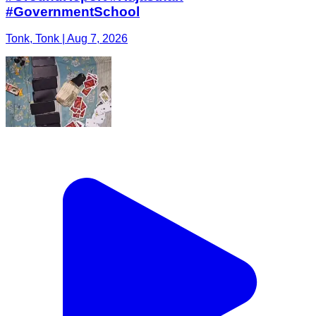
#GovernmentSchool
Tonk, Tonk | Aug 7, 2026