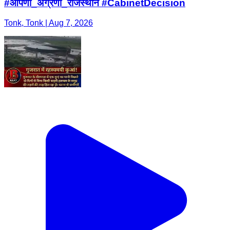
#आपणो_अग्रणी_राजस्थान #CabinetDecision
Tonk, Tonk | Aug 7, 2026