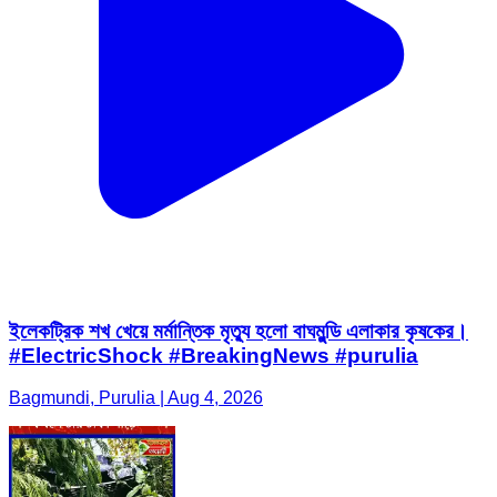
ইলেকট্রিক শখ খেয়ে মর্মান্তিক মৃত্যু হলো বাঘমুন্ডি এলাকার কৃষকের।
#ElectricShock #BreakingNews #purulia
Bagmundi, Purulia | Aug 4, 2026