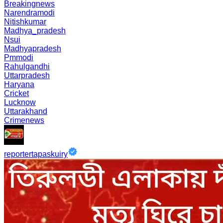
Breakingnews
Narendramodi
Nitishkumar
Madhya_pradesh
Nsui
Madhyapradesh
Pmmodi
Rahulgandhi
Uttarpradesh
Haryana
Cricket
Lucknow
Uttarakhand
Crimenews
reportertapaskuiry