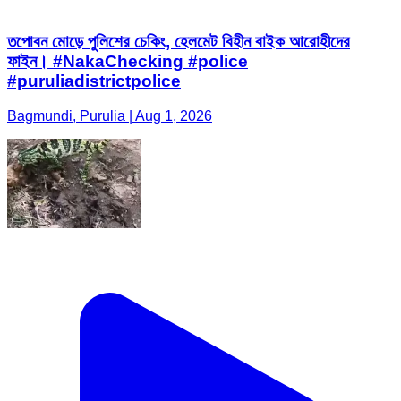
তপোবন মোড়ে পুলিশের চেকিং, হেলমেট বিহীন বাইক আরোহীদের
ফাইন। #NakaChecking #police
#puruliadistrictpolice
Bagmundi, Purulia | Aug 1, 2026