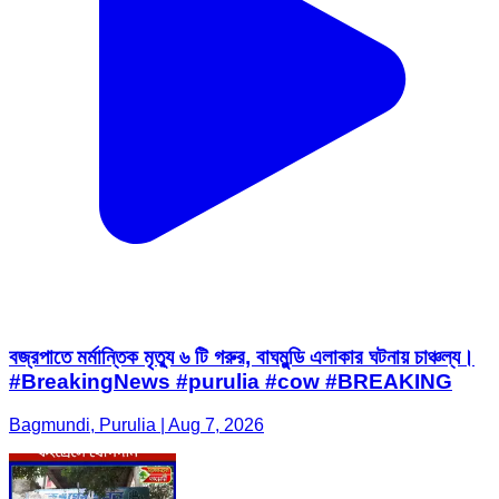
বজ্রপাতে মর্মান্তিক মৃত্যু ৬ টি গরুর, বাঘমুন্ডি এলাকার ঘটনায় চাঞ্চল্য।
#BreakingNews #purulia #cow #BREAKING
Bagmundi, Purulia | Aug 7, 2026