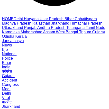
HOME
Delhi
Haryana
Uttar Pradesh
Bihar
Chhattisgarh
Madhya Pradesh
Rajasthan
Jharkhand
Himachal Pradesh
Uttarakhand
Punjab
Andhra Pradesh
Telangana
Tamil Nadu
Karnataka
Maharashtra
Assam
West Bengal
Tripura
Gujarat
Odisha
Kerala
Jansamasya
News
Bjp
National
Police
Bihar
India
कांग्रेस
Gujarat
Accident
Congress
Modi
Delhi
Viral
मारपीट
Jharkhand