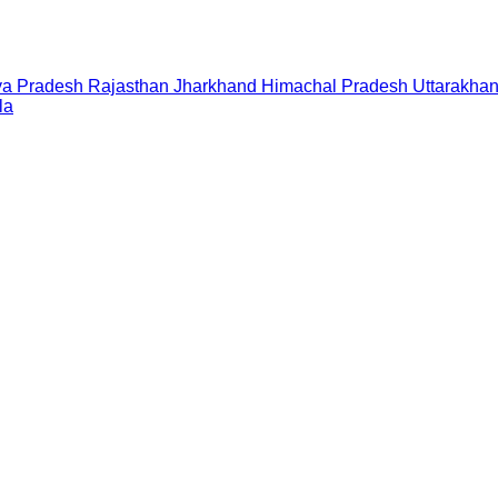
a Pradesh
Rajasthan
Jharkhand
Himachal Pradesh
Uttarakha
la