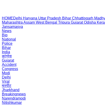
HOME
Delhi
Haryana
Uttar Pradesh
Bihar
Chhattisgarh
Madhy
Maharashtra
Assam
West Bengal
Tripura
Gujarat
Odisha
Kera
Jansamasya
News
Bjp
National
Police
Bihar
India
कांग्रेस
Gujarat
Accident
Congress
Modi
Delhi
Viral
मारपीट
Jharkhand
Breakingnews
Narendramodi
Nitishkumar