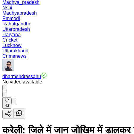
Madhya_pradesh
Nsui
Madhyapradesh
Pmmodi
Rahulgandhi
Uttarpradesh
Haryana
Cricket
Lucknow
Uttarakhand
Crimenews
dharmendrassahu
No video available
43
करेली: जिले में जान जोखिम में डालकर 