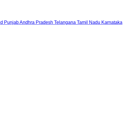
nd
Punjab
Andhra Pradesh
Telangana
Tamil Nadu
Karnataka